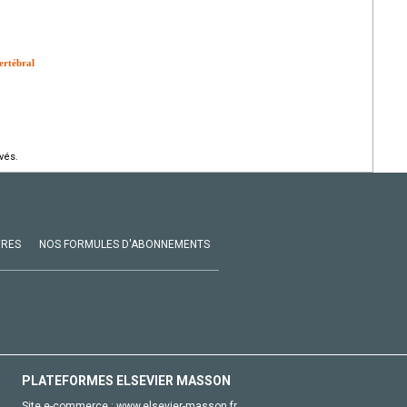
ertébral
vés.
VRES
NOS FORMULES D'ABONNEMENTS
PLATEFORMES ELSEVIER MASSON
Site e-commerce :
www.elsevier-masson.fr