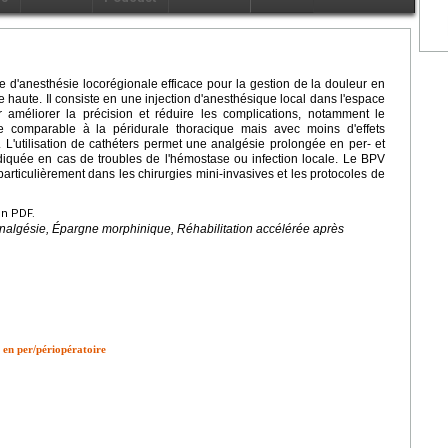
e d'anesthésie locorégionale efficace pour la gestion de la douleur en
haute. Il consiste en une injection d'anesthésique local dans l'espace
 améliorer la précision et réduire les complications, notamment le
 comparable à la péridurale thoracique mais avec moins d'effets
. L'utilisation de cathéters permet une analgésie prolongée en per- et
ndiquée en cas de troubles de l'hémostase ou infection locale. Le BPV
articulièrement dans les chirurgies mini-invasives et les protocoles de
en PDF.
nalgésie, Épargne morphinique, Réhabilitation accélérée après
e en per/périopératoire