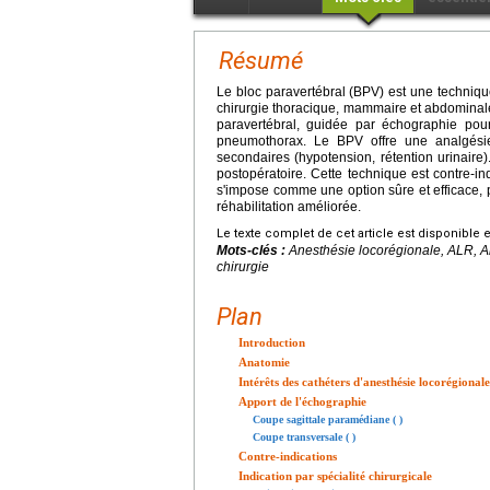
Résumé
Le bloc paravertébral (BPV) est une techniqu
chirurgie thoracique, mammaire et abdominale 
paravertébral, guidée par échographie pour
pneumothorax. Le BPV offre une analgésie
secondaires (hypotension, rétention urinaire)
postopératoire. Cette technique est contre-i
s'impose comme une option sûre et efficace, p
réhabilitation améliorée.
Le texte complet de cet article est disponible 
Mots-clés :
Anesthésie locorégionale, ALR, A
chirurgie
Plan
Introduction
Anatomie
Intérêts des cathéters d'anesthésie locorégional
Apport de l'échographie
Coupe sagittale paramédiane ( )
Coupe transversale ( )
Contre-indications
Indication par spécialité chirurgicale