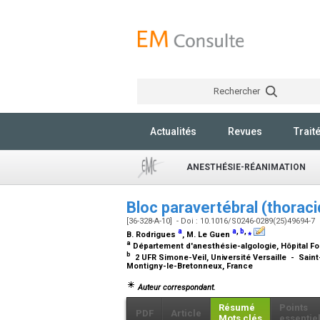
Rechercher
Actualités
Revues
Trait
ANESTHÉSIE-RÉANIMATION
Bloc paravertébral (thorac
[36-328-A-10] - Doi : 10.1016/S0246-0289(25)49694-7
a
a
,
b
,
⁎
B. Rodrigues
, M. Le Guen
a
Département d'anesthésie-algologie, Hôpital Fo
b
2 UFR Simone-Veil, Université Versaille - Saint
Montigny-le-Bretonneux, France
Auteur correspondant.
Résumé
Points
PDF
Article
Mots clés
essentie