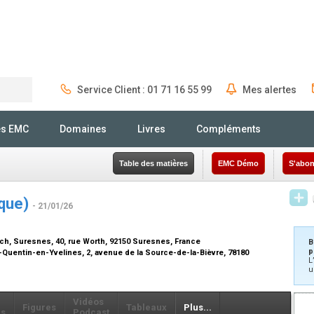
Service Client : 01 71 16 55 99
Mes alertes
Rechercher
és EMC
Domaines
Livres
Compléments
Table des matières
EMC Démo
S'abon
ique)
- 21/01/26
ch, Suresnes, 40, rue Worth, 92150 Suresnes, France
B
p
-Quentin-en-Yvelines, 2, avenue de la Source-de-la-Bièvre, 78180
L
u
Vidéos
Figures
Tableaux
Plus...
ls
Podcast