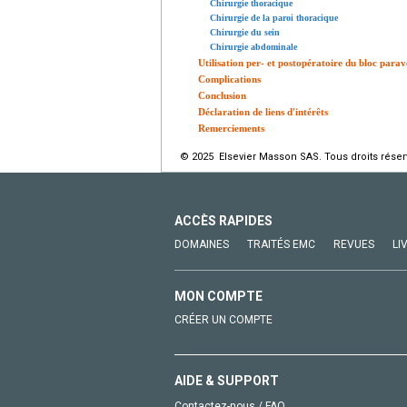
Chirurgie thoracique
Chirurgie de la paroi thoracique
Chirurgie du sein
Chirurgie abdominale
Utilisation per- et postopératoire du bloc parav
Complications
Conclusion
Déclaration de liens d'intérêts
Remerciements
© 2025 Elsevier Masson SAS. Tous droits réser
ACCÈS RAPIDES
DOMAINES
TRAITÉS EMC
REVUES
LI
MON COMPTE
CRÉER UN COMPTE
AIDE & SUPPORT
Contactez-nous / FAQ