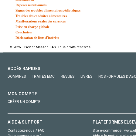
Repères nutritionnels
Signes des troubles alimentaires pédiatriques
Troubles des conduites alimentaires
Manifestations orales des carences
Prise en charge globale
Conclusion
Déclaration de liens d'intérêts
© 2026 Elsevier Masson SAS. Tous droits réservés.
ACCÈS RAPIDES
DOMAINES
TRAITÉS EMC
REVUES
LIVRES
NOS FORMULES D'AB
MON COMPTE
CRÉER UN COMPTE
AIDE & SUPPORT
PLATEFORMES ELSE
Contactez-nous / FAQ
Site e-commerce :
www.el