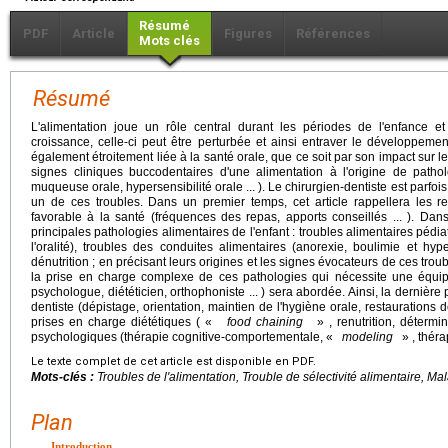
Résumé
PDF
Article
Figures
Références
Mots clés
Résumé
L'alimentation joue un rôle central durant les périodes de l'enfance e
croissance, celle-ci peut être perturbée et ainsi entraver le développement
également étroitement liée à la santé orale, que ce soit par son impact sur 
signes cliniques buccodentaires d'une alimentation à l'origine de pathol
muqueuse orale, hypersensibilité orale ... ). Le chirurgien-dentiste est parfo
un de ces troubles. Dans un premier temps, cet article rappellera les 
favorable à la santé (fréquences des repas, apports conseillés ... ). Da
principales pathologies alimentaires de l'enfant : troubles alimentaires péd
l'oralité), troubles des conduites alimentaires (anorexie, boulimie et hy
dénutrition ; en précisant leurs origines et les signes évocateurs de ces trou
la prise en charge complexe de ces pathologies qui nécessite une équipe 
psychologue, diététicien, orthophoniste ... ) sera abordée. Ainsi, la dernière
dentiste (dépistage, orientation, maintien de l'hygiène orale, restaurations
prises en charge diététiques ( «
food chaining
» , renutrition, détermina
psychologiques (thérapie cognitive-comportementale, «
modeling
» , thérapi
Le texte complet de cet article est disponible en PDF.
Mots-clés :
Troubles de l'alimentation, Trouble de sélectivité alimentaire, Ma
Plan
Introduction