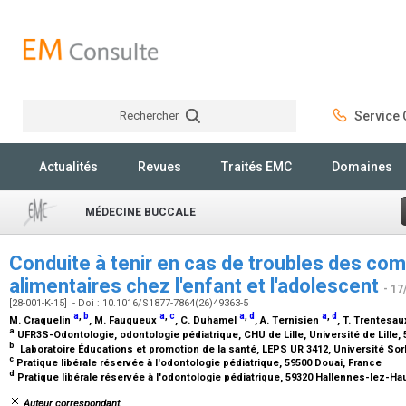
Rechercher
Service C
Rechercher
Actualités
Revues
Traités EMC
Domaines
MÉDECINE BUCCALE
Conduite à tenir en cas de troubles des c
alimentaires chez l'enfant et l'adolescent
- 17
[28-001-K-15] - Doi : 10.1016/S1877-7864(26)49363-5
a
,
b
a
,
c
a
,
d
a
,
d
M. Craquelin
, M. Fauqueux
, C. Duhamel
, A. Ternisien
, T. Trentesa
a
UFR3S-Odontologie, odontologie pédiatrique, CHU de Lille, Université de Lille, 
b
Laboratoire Éducations et promotion de la santé, LEPS UR 3412, Université So
c
Pratique libérale réservée à l'odontologie pédiatrique, 59500 Douai, France
d
Pratique libérale réservée à l'odontologie pédiatrique, 59320 Hallennes-lez-H
Auteur correspondant.