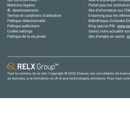
Qui sommes-nous ?
Aide à la pratique clinique
Mentions légales
Portail pour les institution
© - Avertissements
Site d'information sur l'E
Termes et conditions d'utilisation
E-learning pour les infirmi
Politique rédactionnelle
Bibliothèque d'e-books Els
Politique publicitaire
Blog special IFSI :
www.gen
Cookie settings
Suivez notre actualité sur
Politique de la vie privée
Site d'emploi en santé :
e
Tout le contenu de ce site: Copyright © 2026 Elsevier, ses concédants de licence e
de données, a la formation en IA et aux technologies similaires. Pour tout con