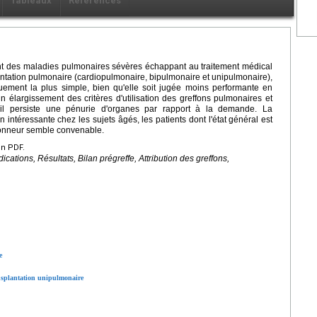
Tableaux
Références
ent des maladies pulmonaires sévères échappant au traitement médical
antation pulmonaire (cardiopulmonaire, bipulmonaire et unipulmonaire),
quement la plus simple, bien qu'elle soit jugée moins performante en
un élargissement des critères d'utilisation des greffons pulmonaires et
il persiste une pénurie d'organes par rapport à la demande. La
 intéressante chez les sujets âgés, les patients dont l'état général est
donneur semble convenable.
en PDF.
cations, Résultats, Bilan prégreffe, Attribution des greffons,
e
ransplantation unipulmonaire