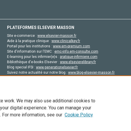
PLATEFORMES ELSEVIER MASSON
Site e-commerce :
www.elsevier-masson.fr
Aide à la pratique clinique :
www.clinicalkey.fr
Portail pour les institutions :
www.em-premium.com
Site d'information sur l'EMC :
emc-info.em-consulte.com
E-learning pour les infirmier(e)s :
pratique-infirmiere.com
Bibliothèque d'e-books Elsevier :
www.elsevierelibrary.fr
Blog special IFSI :
www.generationelsevier.fr
Suivez notre actualité sur notre blog :
www.blog-elsevier-masson.fr
Site d'emploi en santé :
emploisante.com
te work. We may also use additional cookies to
 your digital experience. You can manage your
. For more information, see our
Cookie Policy
vier, ses concédants de licence et ses contributeurs. Tout les droits sont réservés, y 
ogies similaires. Pour tout contenu en libre accès, les conditions de licence Creati