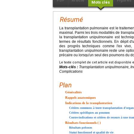
PDF
Article
Figures
Mots clés
Résumé
La transplantation pulmonaire est le traitem
maximal. Parmi les trois modalités de transpl
la transplantation unipulmonaire est techni
termes de résultats fonctionnels. En dépit d'
des progrès techniques comme l'ex vivo, 
transplantation unipulmonaire reste une option
précaire ou lorsqu'un seul des poumons du 
Le texte complet de cet article est disponible 
Mots-clés :
Transplantation unipulmonaire, Indi
Complications
Plan
Généralités
Rappels anatomiques
Indications de la transplantation
Critères communs à toute transplantation d'organ
Critères spécifiques au poumon
Contre-indications et critères de recours à une t
Résultats fonctionnels ( )
Résultats précoces
Statut fonctionnel et qualité de vie