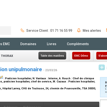
Service Client : 01 71 16 55 99
Mes alertes
Rechercher
és EMC
Domaines
Livres
Compléments
- THORAX
Table des matières
EMC Démo
S'abon
tion unipulmonaire
- 23/03/26
:
Praticien hospitalier
, N. Vantaux :
Interne
, A. Rouch :
Chef de clinique
, praticien hospitalier, chef de service
, M. Cazaux :
Praticien hospitalier
,
B
p
n, Hôpital Larrey, CHU de Toulouse, 24, chemin de Pouvourville, TSA 30030,
L
u