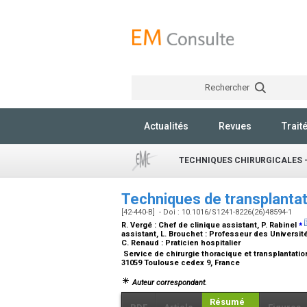
Rechercher
Actualités
Revues
Trait
TECHNIQUES CHIRURGICALES 
Techniques de transplanta
[42-440-B] - Doi : 10.1016/S1241-8226(26)48594-1
⁎
R. Vergé :
Chef de clinique assistant
, P. Rabinel
assistant
, L. Brouchet :
Professeur des Universités
C. Renaud :
Praticien hospitalier
Service de chirurgie thoracique et transplantatio
31059 Toulouse cedex 9, France
Auteur correspondant.
Résumé