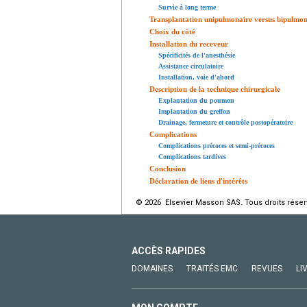
Survie à long terme
Transplantation unipulmonaire versus bipulmon
Choix du côté
Installation du receveur
Spécificités de l'anesthésie
Assistance circulatoire
Installation, voie d'abord
Description de la technique chirurgicale
Explantation du poumon
Implantation du greffon
Drainage, fermeture et contrôle postopératoire
Complications
Complications précoces et semi-précoces
Complications tardives
Conclusion
Déclaration de liens d'intérêts
© 2026 Elsevier Masson SAS. Tous droits réser
ACCÈS RAPIDES
DOMAINES
TRAITÉS EMC
REVUES
LI