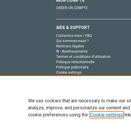
MON COMPTE
CRÉER UN COMPTE
AIDE & SUPPORT
Contactez-nous / FAQ
Qui sommes-nous ?
Mentions légales
© - Avertissements
Termes et conditions d'utilisation
Politique rédactionnelle
Politique publicitaire
Cookie settings
Politique de la vie privée
We use cookies that are necessary to make our si
analyze, improve, and personalize our content and
cookie preferences using the
Cookie settings
link
Tout le contenu de ce site: Copyright © 2026 Else
de données, a la formation en IA et aux technol