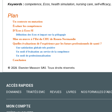
Keywords :
competence, Ecos, health simulation, nursing care, self-efficacy,
Plan
Un contexte en mutation
Évaluer les compétences
D’Ecos à Ecos-SI
Définition des Ecos et impact sur la pédagogie
Mise en œuvre à l’Ifsi du CHU de Rouen-Normandie
Quelles évaluations de l’expérience par les futurs professionnels de santé ?
Une satisfaction globale très positive
Un outil d’évaluation au service de la compétence
Un outil de professionnalisation
Conclusion
© 2026 Elsevier Masson SAS. Tous droits réservés.
ACCÈS RAPIDES
DOMAINES
TRAITÉS EMC
REVUES
LIVRES
NOS FORMULES D'AB
MON COMPTE