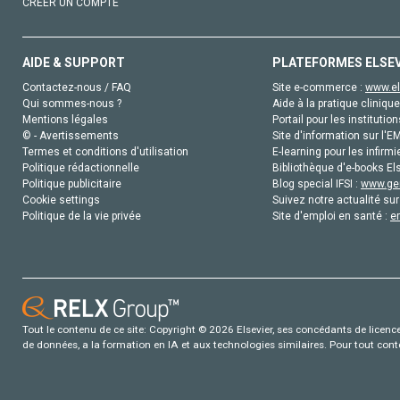
CRÉER UN COMPTE
AIDE & SUPPORT
PLATEFORMES ELSE
Contactez-nous / FAQ
Site e-commerce :
www.el
Qui sommes-nous ?
Aide à la pratique clinique
Mentions légales
Portail pour les institution
© - Avertissements
Site d'information sur l'E
Termes et conditions d'utilisation
E-learning pour les infirmi
Politique rédactionnelle
Bibliothèque d'e-books Els
Politique publicitaire
Blog special IFSI :
www.gen
Cookie settings
Suivez notre actualité sur
Politique de la vie privée
Site d'emploi en santé :
e
Tout le contenu de ce site: Copyright © 2026 Elsevier, ses concédants de licence e
de données, a la formation en IA et aux technologies similaires. Pour tout con