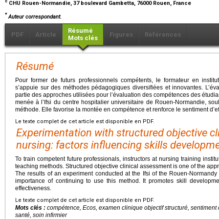
c
CHU Rouen-Normandie, 37 boulevard Gambetta, 76000 Rouen, France
*
Auteur correspondant.
Résumé
PDF
Article
Figures
Références
Mots clés
Résumé
Pour former de futurs professionnels compétents, le formateur en institut 
s’appuie sur des méthodes pédagogiques diversifiées et innovantes. L’évalu
partie des approches utilisées pour l’évaluation des compétences des étudian
menée à l’Ifsi du centre hospitalier universitaire de Rouen-Normandie, sou
méthode. Elle favorise la montée en compétence et renforce le sentiment d’ef
Le texte complet de cet article est disponible en PDF.
Experimentation with structured objective cl
nursing: factors influencing skills developm
To train competent future professionals, instructors at nursing training instit
teaching methods. Structured objective clinical assessment is one of the appr
The results of an experiment conducted at the Ifsi of the Rouen-Normandy U
importance of continuing to use this method. It promotes skill developm
effectiveness.
Le texte complet de cet article est disponible en PDF.
Mots clés :
compétence, Ecos, examen clinique objectif structuré, sentiment d
santé, soin infirmier