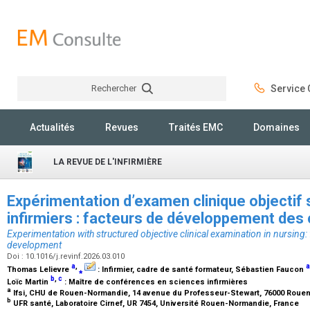
Rechercher
Service C
Rechercher
Actualités
Revues
Traités EMC
Domaines
LA REVUE DE L'INFIRMIÈRE
Expérimentation d’examen clinique objectif 
infirmiers : facteurs de développement d
Experimentation with structured objective clinical examination in nursing: 
development
Doi : 10.1016/j.revinf.2026.03.010
a
,
a
Thomas Lelievre
⁎
:
Infirmier, cadre de santé formateur
, Sébastien Faucon
b
,
c
Loïc Martin
:
Maître de conférences en sciences infirmières
a
Ifsi, CHU de Rouen-Normandie, 14 avenue du Professeur-Stewart, 76000 Roue
b
UFR santé, Laboratoire Cirnef, UR 7454, Université Rouen-Normandie, France