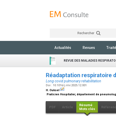
Rechercher
Actualités
Revues
Trait
REVUE DES MALADIES RESPIRATO
Réadaptation respiratoire 
Long covid pulmonary rehabilitation
Doi : 10.1016/j.rmr.2025.12.001
H. Ouksel
Praticien Hospitalier, département de pneumologi
Résumé
PDF
Article
Référen
Mots clés