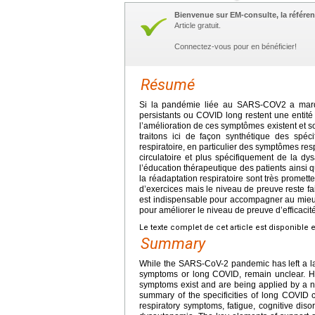
Bienvenue sur EM-consulte, la référen
Article gratuit.
Connectez-vous pour en bénéficier!
Résumé
Si la pandémie liée au SARS-COV2 a marqu
persistants ou COVID long restent une entité
l’amélioration de ces symptômes existent et s
traitons ici de façon synthétique des spé
respiratoire, en particulier des symptômes resp
circulatoire et plus spécifiquement de la 
l’éducation thérapeutique des patients ainsi q
la réadaptation respiratoire sont très promet
d’exercices mais le niveau de preuve reste fai
est indispensable pour accompagner au mieux
pour améliorer le niveau de preuve d’efficaci
Le texte complet de cet article est disponible 
Summary
While the SARS-CoV-2 pandemic has left a last
symptoms or long COVID, remain unclear. Ho
symptoms exist and are being applied by a num
summary of the specificities of long COVID car
respiratory symptoms, fatigue, cognitive dis