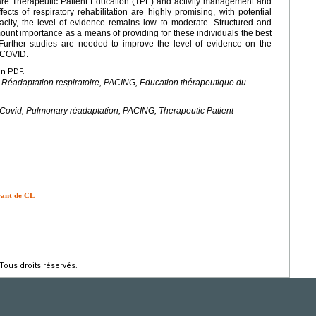
are Therapeutic Patient Education (TPE) and activity management and
ects of respiratory rehabilitation are highly promising, with potential
ity, the level of evidence remains low to moderate. Structured and
mount importance as a means of providing for these individuals the best
 Further studies are needed to improve the level of evidence on the
g COVID.
en PDF.
, Réadaptation respiratoire, PACING, Education thérapeutique du
Covid, Pulmonary réadaptation, PACING, Therapeutic Patient
rant de CL
Tous droits réservés.