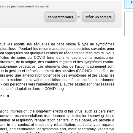
p
ce des professionnels de santé.
connectez-vous
ou
créez un compte
é les esprits, les séquelles de cette virose à type de symptômes
 plus floue. Pourtant les recommandations des sociétés savantes pour
ont appliquées par quelques centres de réadaptation respiratoire. Nous
cificités de soins du COVID long dans le cadre de la réadaptation
iratoires, de la fatigue, des troubles cognitifs et des symptômes cardio-
dysautonomie végétative. Les éléments clés de l’accompagnement sont
ue la gestion et le fractionnement des activités (PACING). Les effets de
teurs avec une amélioration potentielle des symptômes et des capacités
ble à modéré. Le travail en multidisciplinarité, structuré et coordonnée
 ces personnes vers l’amélioration. D’autres études sont nécessaires
té de la réadaptation dans le COVID long.
en PDF.
ing impression, the long-term effects of this virus, such as persistent
wever, recommendations from learned societies for improving these
ber of respiratory rehabilitation centers. In this paper, we provide a
e in the context of respiratory rehabilitation, particularly as regards
orders, and cardiovascular symptoms and, more specifically, vegetative