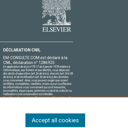
DÉCLARATION CNIL
EM-CONSULTE.COM est déclaré à la
CNIL, déclaration n° 1286925.
En application de la loi nº78-17 du 6 janvier 1978 relative à
l'informatique, aux fichiers et aux libertés, vous disposez
des droits d'opposition (art.26 de la loi), d'accès (art.34 à 38
de la loi), et de rectification (art.36 de la loi) des données
vous concernant. Ainsi, vous pouvez exiger que soient
rectifiées, complétées, clarifiées, mises à jour ou effacées
les informations vous concernant qui sont inexactes,
incomplètes, équivoques, périmées ou dont la collecte ou
l'utilisation ou la conservation est interdite.
Les informations personnelles concernant les visiteurs de
notre site, y compris leur identité, sont confidentielles.
Le responsable du site s'engage sur l'honneur à respecter
les conditions légales de confidentialité applicables en
France et à ne pas divulguer ces informations à des tiers.
Accept all cookies