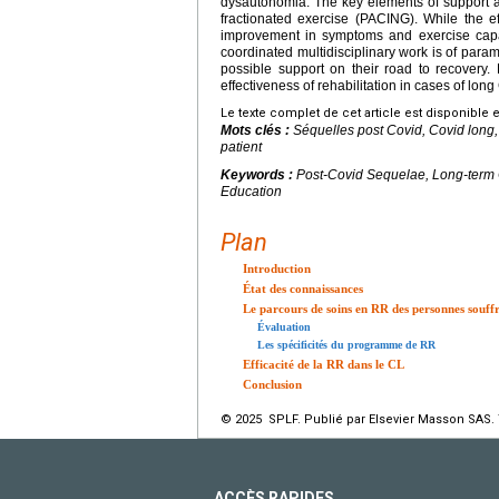
dysautonomia. The key elements of support 
fractionated exercise (PACING). While the eff
improvement in symptoms and exercise capac
coordinated multidisciplinary work is of para
possible support on their road to recovery.
effectiveness of rehabilitation in cases of lon
Le texte complet de cet article est disponible 
Mots clés :
Séquelles post Covid, Covid long
patient
Keywords :
Post-Covid Sequelae, Long-term 
Education
Plan
Introduction
État des connaissances
Le parcours de soins en RR des personnes souff
Évaluation
Les spécificités du programme de RR
Efficacité de la RR dans le CL
Conclusion
© 2025 SPLF. Publié par Elsevier Masson SAS. 
ACCÈS RAPIDES