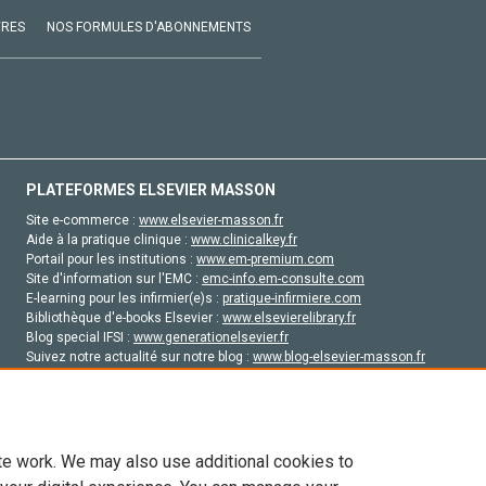
VRES
NOS FORMULES D'ABONNEMENTS
PLATEFORMES ELSEVIER MASSON
Site e-commerce :
www.elsevier-masson.fr
Aide à la pratique clinique :
www.clinicalkey.fr
Portail pour les institutions :
www.em-premium.com
Site d'information sur l'EMC :
emc-info.em-consulte.com
E-learning pour les infirmier(e)s :
pratique-infirmiere.com
Bibliothèque d'e-books Elsevier :
www.elsevierelibrary.fr
Blog special IFSI :
www.generationelsevier.fr
Suivez notre actualité sur notre blog :
www.blog-elsevier-masson.fr
Site d'emploi en santé :
emploisante.com
te work. We may also use additional cookies to