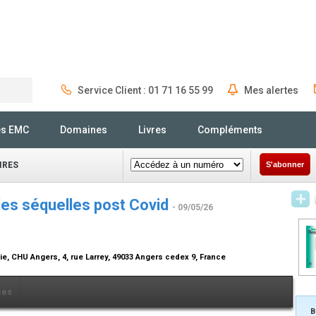
Service Client : 01 71 16 55 99
Mes alertes
Rechercher
és EMC
Domaines
Livres
Compléments
IRES
S'abonner
des séquelles post Covid
- 09/05/26
e, CHU Angers, 4, rue Larrey, 49033 Angers cedex 9, France
ces
B