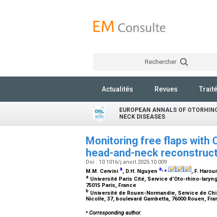
Rechercher
Actualités
Revues
Trait
EUROPEAN ANNALS OF OTORHIN
NECK DISEASES
Monitoring free flaps with
head-and-neck reconstruc
Doi : 10.1016/j.anorl.2025.10.009
a
a
,
⁎
M.M. Cervini
, D.H. Nguyen
, F. Haro
a
Université Paris Cité, Service d’Oto-rhino-laryn
75015 Paris, France
b
Université de Rouen-Normandie, Service de Chir
Nicolle, 37, boulevard Gambetta, 76000 Rouen, Fr
⁎
Corresponding author.