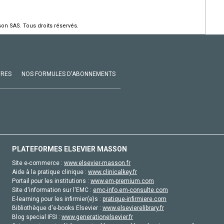
on SAS. Tous droits réservés.
VRES
NOS FORMULES D'ABONNEMENTS
PLATEFORMES ELSEVIER MASSON
Site e-commerce :
www.elsevier-masson.fr
Aide à la pratique clinique :
www.clinicalkey.fr
Portail pour les institutions :
www.em-premium.com
Site d'information sur l'EMC :
emc-info.em-consulte.com
E-learning pour les infirmier(e)s :
pratique-infirmiere.com
Bibliothèque d'e-books Elsevier :
www.elsevierelibrary.fr
Blog special IFSI :
www.generationelsevier.fr