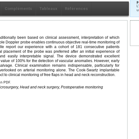
p
L
Compléments
Tableaux
Références
u
aditionally been based on clinical assessment, interpretation of which
le Doppler probe enables continuous objective real-time monitoring of
e report our experience with a cohort of 181 consecutive patients
 placement of the probe was preferred after an initial experience of
nd easily interpretable signal. The device demonstrated excellent
e value of 100% for the detection of vascular anomalies. However, early
lvage. Clinical examination remains indispensable, particularly for
erlooked on arterial monitoring alone. The Cook-Swartz implantable
t to clinical monitoring of free flaps in head and neck reconstruction.
en PDF.
Microsurgery, Head and neck surgery, Postoperative monitoring