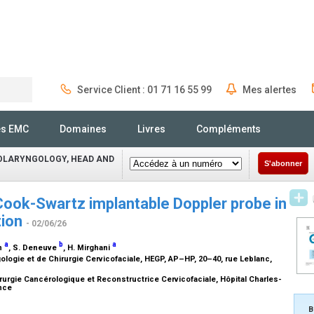
Service Client : 01 71 16 55 99
Mes alertes
Rechercher
és EMC
Domaines
Livres
Compléments
OLARYNGOLOGY, HEAD AND
S'abonner
 Cook-Swartz implantable Doppler probe in
tion
- 02/06/26
a
b
a
un
, S. Deneuve
, H. Mirghani
gologie et de Chirurgie Cervicofaciale, HEGP, AP–HP, 20–40, rue Leblanc,
urgie Cancérologique et Reconstructrice Cervicofaciale, Hôpital Charles-
ance
B