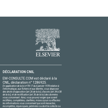
DÉCLARATION CNIL
EM-CONSULTE.COM est déclaré à la
CNIL, déclaration n° 1286925.
En application de la loi nº78-17 du 6 janvier 1978 relative à
l'informatique, aux fichiers et aux libertés, vous disposez
des droits d'opposition (art.26 de la loi), d'accès (art.34 à 38
de la loi), et de rectification (art.36 de la loi) des données
vous concernant. Ainsi, vous pouvez exiger que soient
rectifiées, complétées, clarifiées, mises à jour ou effacées
les informations vous concernant qui sont inexactes,
incomplètes, équivoques, périmées ou dont la collecte ou