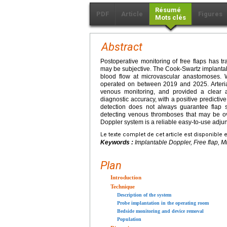
Résumé
PDF
Article
Figures
Mots clés
Abstract
Postoperative monitoring of free flaps has tr
may be subjective. The Cook-Swartz implantab
blood flow at microvascular anastomoses. W
operated on between 2019 and 2025. Arterial
venous monitoring, and provided a clear a
diagnostic accuracy, with a positive predictiv
detection does not always guarantee flap sa
detecting venous thromboses that may be ov
Doppler system is a reliable easy-to-use adjunc
Le texte complet de cet article est disponible 
Keywords :
Implantable Doppler, Free flap, 
Plan
Introduction
Technique
Description of the system
Probe implantation in the operating room
Bedside monitoring and device removal
Population