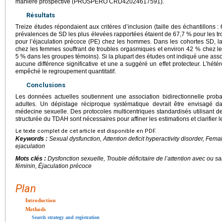
manière prospective (PROSPERO CRD42024617591).
Résultats
Treize études répondaient aux critères d’inclusion (taille des échantillons 
prévalences de SD les plus élevées rapportées étaient de 67,7 % pour les t
pour l’éjaculation précoce (PE) chez les hommes. Dans les cohortes SD, l
chez les femmes souffrant de troubles orgasmiques et environ 42 % chez l
5 % dans les groupes témoins). Si la plupart des études ont indiqué une assoc
aucune différence significative et une a suggéré un effet protecteur. L’hé
empêché le regroupement quantitatif.
Conclusions
Les données actuelles soutiennent une association bidirectionnelle pro
adultes. Un dépistage réciproque systématique devrait être envisagé da
médecine sexuelle. Des protocoles multicentriques standardisés utilisant d
structurée du TDAH sont nécessaires pour affiner les estimations et clarifier
Le texte complet de cet article est disponible en PDF.
Keywords :
Sexual dysfunction, Attention deficit hyperactivity disorder, Fe
ejaculation
Mots clés :
Dysfonction sexuelle, Trouble déficitaire de l’attention avec ou 
féminin, Éjaculation précoce
Plan
Introduction
Methods
Search strategy and registration