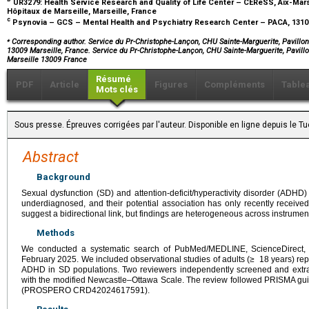
UR3279: Health Service Research and Quality of Life Center – CEReSS, Aix-Mars
Hôpitaux de Marseille, Marseille, France
c
Psynovia – GCS – Mental Health and Psychiatry Research Center – PACA, 131
⁎
Corresponding author. Service du Pr-Christophe-Lançon, CHU Sainte-Marguerite, Pavillon 
13009 Marseille, France. Service du Pr-Christophe-Lançon, CHU Sainte-Marguerite, Pavillo
Marseille 13009 France
Résumé
PDF
Article
Figures
Compléments
Table
Mots clés
Sous presse. Épreuves corrigées par l'auteur. Disponible en ligne depuis le 
Abstract
Background
Sexual dysfunction (SD) and attention-deficit/hyperactivity disorder (ADHD)
underdiagnosed, and their potential association has only recently received
suggest a bidirectional link, but findings are heterogeneous across instrumen
Methods
We conducted a systematic search of PubMed/MEDLINE, ScienceDirect, 
February 2025. We included observational studies of adults (≥
18 years) re
ADHD in SD populations. Two reviewers independently screened and extra
with the modified Newcastle–Ottawa Scale. The review followed PRISMA gui
(PROSPERO CRD42024617591).