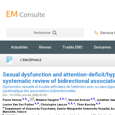
Rechercher
Service C
Rechercher
Actualités
Revues
Traités EMC
Domaines
L'ENCÉPHALE
Sexual dysfunction and attention-deficit/hyp
systematic review of bidirectional associat
Dysfonction sexuelle et trouble déficitaire de l’attention avec ou sans hyper
systématique des associations bidirectionnelles
Doi : 10.1016/j.encep.2026.02.021
a
,
b
,
a
,
b
,
c
a
,
b
Pierre Verney
⁎
, Mélanie Faugère
, Vincent Achour
, Jonathan Ga
a
,
b
a
,
b
,
c
a
,
b
Louise Van Der Putten
, Christophe Lançon
, Théo Korchia
a
Department of University Psychiatry, Sainte-Marguerite University Hospital, A
Marseille, France
b