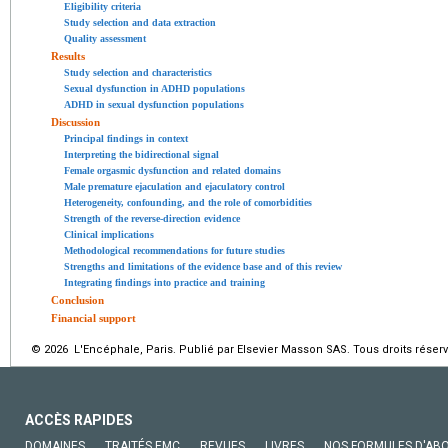
Eligibility criteria
Study selection and data extraction
Quality assessment
Results
Study selection and characteristics
Sexual dysfunction in ADHD populations
ADHD in sexual dysfunction populations
Discussion
Principal findings in context
Interpreting the bidirectional signal
Female orgasmic dysfunction and related domains
Male premature ejaculation and ejaculatory control
Heterogeneity, confounding, and the role of comorbidities
Strength of the reverse-direction evidence
Clinical implications
Methodological recommendations for future studies
Strengths and limitations of the evidence base and of this review
Integrating findings into practice and training
Conclusion
Financial support
© 2026 L'Encéphale, Paris. Publié par Elsevier Masson SAS. Tous droits réserv
ACCÈS RAPIDES
DOMAINES
TRAITÉS EMC
REVUES
LIVRES
NOS FORMULES D'AB