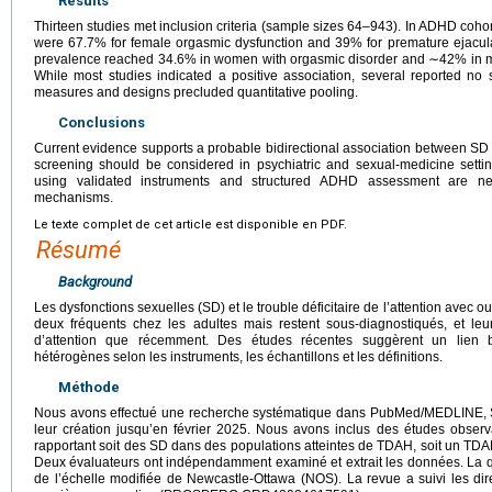
Results
Thirteen studies met inclusion criteria (sample sizes 64–943). In ADHD coho
were 67.7% for female orgasmic dysfunction and 39% for premature ejacul
prevalence reached 34.6% in women with orgasmic disorder and ∼42% in me
While most studies indicated a positive association, several reported no s
measures and designs precluded quantitative pooling.
Conclusions
Current evidence supports a probable bidirectional association between SD 
screening should be considered in psychiatric and sexual-medicine settin
using validated instruments and structured ADHD assessment are nee
mechanisms.
Le texte complet de cet article est disponible en PDF.
Résumé
Background
Les dysfonctions sexuelles (SD) et le trouble déficitaire de l’attention avec 
deux fréquents chez les adultes mais restent sous-diagnostiqués, et leur p
d’attention que récemment. Des études récentes suggèrent un lien bid
hétérogènes selon les instruments, les échantillons et les définitions.
Méthode
Nous avons effectué une recherche systématique dans PubMed/MEDLINE, S
leur création jusqu’en février 2025. Nous avons inclus des études observ
rapportant soit des SD dans des populations atteintes de TDAH, soit un TDA
Deux évaluateurs ont indépendamment examiné et extrait les données. La qu
de l’échelle modifiée de Newcastle-Ottawa (NOS). La revue a suivi les di