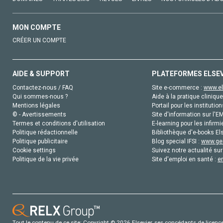
MON COMPTE
CRÉER UN COMPTE
AIDE & SUPPORT
PLATEFORMES ELSE
Contactez-nous / FAQ
Site e-commerce :
www.el
Qui sommes-nous ?
Aide à la pratique clinique
Mentions légales
Portail pour les institution
© - Avertissements
Site d'information sur l'E
Termes et conditions d'utilisation
E-learning pour les infirmi
Politique rédactionnelle
Bibliothèque d'e-books Els
Politique publicitaire
Blog special IFSI :
www.gen
Cookie settings
Suivez notre actualité sur
Politique de la vie privée
Site d'emploi en santé :
e
Tout le contenu de ce site: Copyright © 2026 Elsevier, ses concédants de licence e