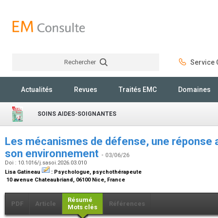
Rechercher
Service C
Rechercher
Actualités
Revues
Traités EMC
Domaines
SOINS AIDES-SOIGNANTES
Les mécanismes de défense, une réponse ada
son environnement
- 03/06/26
Doi : 10.1016/j.sasoi.2026.03.010
Lisa Gatineau
:
Psychologue, psychothérapeute
10 avenue Chateaubriand, 06100 Nice, France
Résumé
PDF
Article
Références
Mots clés