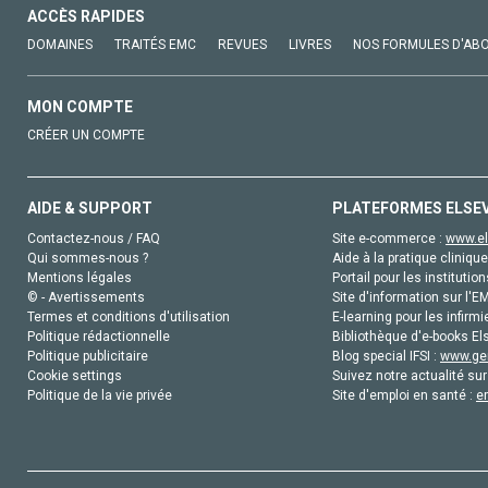
ACCÈS RAPIDES
DOMAINES
TRAITÉS EMC
REVUES
LIVRES
NOS FORMULES D'AB
MON COMPTE
CRÉER UN COMPTE
AIDE & SUPPORT
PLATEFORMES ELSE
Contactez-nous / FAQ
Site e-commerce :
www.el
Qui sommes-nous ?
Aide à la pratique clinique
Mentions légales
Portail pour les institution
© - Avertissements
Site d'information sur l'E
Termes et conditions d'utilisation
E-learning pour les infirmi
Politique rédactionnelle
Bibliothèque d'e-books Els
Politique publicitaire
Blog special IFSI :
www.gen
Cookie settings
Suivez notre actualité sur
Politique de la vie privée
Site d'emploi en santé :
e