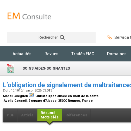
Rechercher
Service C
Rechercher
Actualités
Revues
Traités EMC
Domaines
SOINS AIDES-SOIGNANTES
L’obligation de signalement de maltraitanc
Doi : 10.1016/j.sasoi.2026.03.013
Mandi Gueguen
:
Juriste spécialisée en droit de la santé
Avelis Conseil, 2 square d’Alsace, 35000 Rennes, France
Résumé
PDF
Article
Références
Mots clés