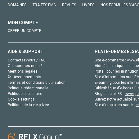
DOMAINES
TRAITÉS EMC
REVUES
LIVRES
NOS FORMULES D'AB
MON COMPTE
CRÉER UN COMPTE
AIDE & SUPPORT
PLATEFORMES ELSE
Contactez-nous / FAQ
Site e-commerce :
www.el
Qui sommes-nous ?
Aide à la pratique clinique
Mentions légales
Portail pour les institution
© - Avertissements
Site d'information sur l'E
Termes et conditions d'utilisation
E-learning pour les infirmi
Politique rédactionnelle
Bibliothèque d'e-books Els
Politique publicitaire
Blog special IFSI :
www.gen
Cookie settings
Suivez notre actualité sur
Politique de la vie privée
Site d'emploi en santé :
e