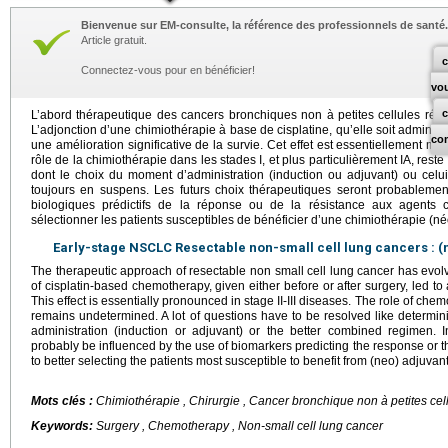
Bienvenue sur EM-consulte, la référence des professionnels de santé.
Article gratuit.
c
Connectez-vous pour en bénéficier!
vo
L’abord thérapeutique des cancers bronchiques non à petites cellules rés
L’adjonction d’une chimiothérapie à base de cisplatine, qu’elle soit administ
co
une amélioration significative de la survie. Cet effet est essentiellement mar
rôle de la chimiothérapie dans les stades I, et plus particulièrement IA, re
dont le choix du moment d’administration (induction ou adjuvant) ou celu
toujours en suspens. Les futurs choix thérapeutiques seront probableme
biologiques prédictifs de la réponse ou de la résistance aux agents 
sélectionner les patients susceptibles de bénéficier d’une chimiothérapie (né
Early-stage NSCLC Resectable non-small cell lung cancers : 
The therapeutic approach of resectable non small cell lung cancer has evol
of cisplatin-based chemotherapy, given either before or after surgery, led to a
This effect is essentially pronounced in stage II-III diseases. The role of chemo
remains undetermined. A lot of questions have to be resolved like determin
administration (induction or adjuvant) or the better combined regimen. In
probably be influenced by the use of biomarkers predicting the response or th
to better selecting the patients most susceptible to benefit from (neo) adjuva
Mots clés :
Chimiothérapie , Chirurgie , Cancer bronchique non à petites cel
Keywords:
Surgery , Chemotherapy , Non-small cell lung cancer