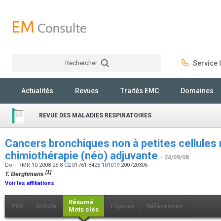
Rechercher
Service C
Rechercher
Actualités
Revues
Traités EMC
Domaines
REVUE DES MALADIES RESPIRATOIRES
Cancers bronchiques non à petites cellules 
chimiothérapie (néo) adjuvante
- 24/09/08
Doi : RMR-10-2008-25-8-C2-01761-8425-101019-200720306
[1]
T. Berghmans
Voir les affiliations
Résumé
PDF
Article
Figures
Références
Mots clés