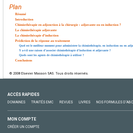
Plan
Résumé
Introduction
Chimiothérapie en adjonction à la chirurgie : adjuvante ou en induction ?
La chimiothérapie adjuvante
La chimiothérapie d’induction
Prédiction de la réponse au traitement
Quel est le meilleur moment pour administrer la chimiothérapie, en induction ou en adj
Y a-t-il une raison d’associer chimiothérapie d’induction et adjuvante ?
Quels sont les agents de chimiothérapie à utiliser ?
Conclusions
© 2008 Elsevier Masson SAS. Tous droits réservés.
ACCÈS RAPIDES
DOMAINES
TRAITÉS EMC
REVUES
LIVRES
NOS FORMULES D'AB
MON COMPTE
CRÉER UN COMPTE