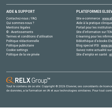
AIDE & SUPPORT
PLATEFORMES ELSE
Contactez-nous / FAQ
Site e-commerce :
www.el
Qui sommes-nous ?
Aide à la pratique clinique
Mentions légales
Portail pour les institution
© - Avertissements
Site d'information sur l'E
Termes et conditions d'utilisation
E-learning pour les infirmi
Politique rédactionnelle
Bibliothèque d'e-books Els
Politique publicitaire
Blog special IFSI :
www.gen
Cookie settings
Suivez notre actualité sur
Politique de la vie privée
Site d'emploi en santé :
e
Tout le contenu de ce site: Copyright © 2026 Elsevier, ses concédants de licence e
de données, a la formation en IA et aux technologies similaires. Pour tout con