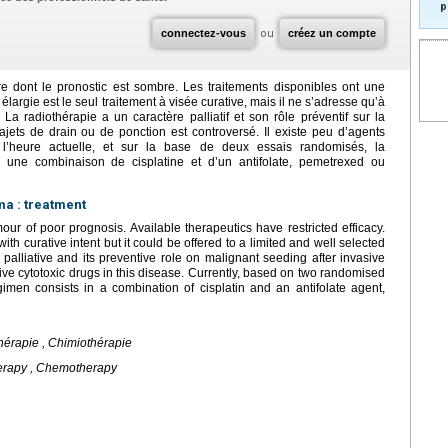
p
connectez-vous
ou
créez un compte
e dont le pronostic est sombre. Les traitements disponibles ont une
largie est le seul traitement à visée curative, mais il ne s’adresse qu’à
La radiothérapie a un caractère palliatif et son rôle préventif sur la
ajets de drain ou de ponction est controversé. Il existe peu d’agents
À l’heure actuelle, et sur la base de deux essais randomisés, la
n une combinaison de cisplatine et d’un antifolate, pemetrexed ou
a : treatment
ur of poor prognosis. Available therapeutics have restricted efficacy.
h curative intent but it could be offered to a limited and well selected
 palliative and its preventive role on malignant seeding after invasive
ive cytotoxic drugs in this disease. Currently, based on two randomised
gimen consists in a combination of cisplatin and an antifolate agent,
hérapie , Chimiothérapie
herapy , Chemotherapy