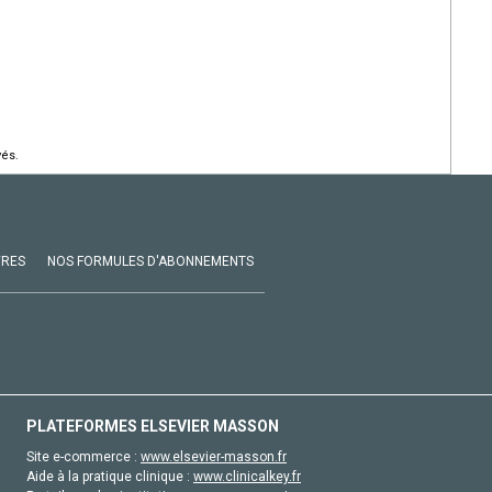
vés.
VRES
NOS FORMULES D'ABONNEMENTS
PLATEFORMES ELSEVIER MASSON
Site e-commerce :
www.elsevier-masson.fr
Aide à la pratique clinique :
www.clinicalkey.fr