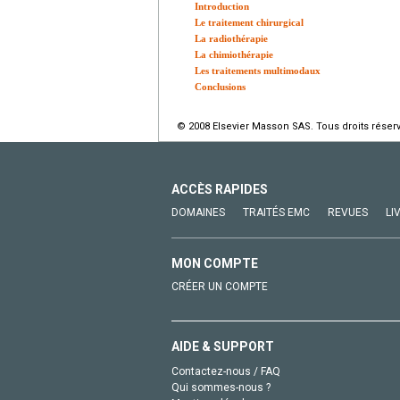
Introduction
Le traitement chirurgical
La radiothérapie
La chimiothérapie
Les traitements multimodaux
Conclusions
© 2008 Elsevier Masson SAS. Tous droits réser
ACCÈS RAPIDES
DOMAINES
TRAITÉS EMC
REVUES
LI
MON COMPTE
CRÉER UN COMPTE
AIDE & SUPPORT
Contactez-nous / FAQ
Qui sommes-nous ?