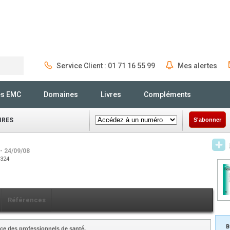
Service Client : 01 71 16 55 99
Mes alertes
Rechercher
és EMC
Domaines
Livres
Compléments
IRES
S'abonner
- 24/09/08
0324
Références
B
ce des professionnels de santé.