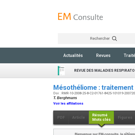
Rechercher
Actualités
Revues
Trait
REVUE DES MALADIES RESPIRATO
Mésothéliome : traitement
Doi : RMR-10-2008-25-8-C2-01761-8425-101019-20072
T. Berghmans
Voir les affiliations
Résumé
PDF
Article
Figures
Mots clés
Bienvenue sur EM-consulte, la référen