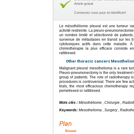
Article gratuit.
Connectez-vous pour en bénéficier!
Le mésothéliome pleural est une tumeur rar
activité restreinte. La pleuro-pneumonectomie é
un nombre limité et sélectionné de patients. 
survenue de métastases en transit sur les tr
cytotoxiques actifs dans cette maladie. 
chimiothérapie la plus efficace consiste e
raltitrexed.
Other thoracic cancers Mesotheliom
Malignant pleural mesothelioma is a rare tumo
Pleuro-pneumonectomy is the only treatment wit
group of patients. The role of radiotherapy is
procedures is controversial. There are few act
trials, the most efficacious chemotherapy re
pemetrexed or raltitrexed.
Mots clés :
Mésothéliome , Chirurgie , Radiot
Keywords:
Mesothelioma , Surgery , Radiot
Plan
Résumé