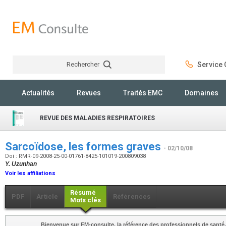
Rechercher
Service C
Rechercher
Actualités
Revues
Traités EMC
Domaines
REVUE DES MALADIES RESPIRATOIRES
Sarcoïdose, les formes graves
- 02/10/08
Doi : RMR-09-2008-25-00-01761-8425-101019-200809038
Y. Uzunhan
Voir les affiliations
Résumé
PDF
Article
Références
Mots clés
Bienvenue sur EM-consulte, la référence des professionnels de santé.