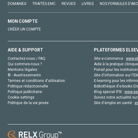
DOMAINES
TRAITÉS EMC
REVUES
LIVRES
NOS FORMULES D'AB
MON COMPTE
CRÉER UN COMPTE
AIDE & SUPPORT
PLATEFORMES ELSE
Contactez-nous / FAQ
Site e-commerce :
www.el
Qui sommes-nous ?
Aide à la pratique clinique
Mentions légales
Portail pour les institution
© - Avertissements
Site d'information sur l'E
Termes et conditions d'utilisation
E-learning pour les infirmi
Politique rédactionnelle
Bibliothèque d'e-books Els
Politique publicitaire
Blog special IFSI :
www.gen
Cookie settings
Suivez notre actualité sur
Politique de la vie privée
Site d'emploi en santé :
e