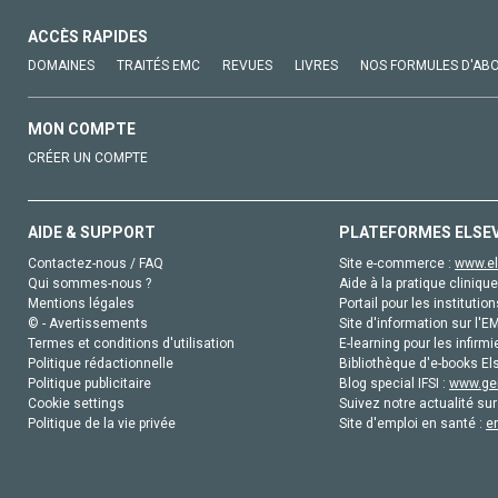
ACCÈS RAPIDES
DOMAINES
TRAITÉS EMC
REVUES
LIVRES
NOS FORMULES D'AB
MON COMPTE
CRÉER UN COMPTE
AIDE & SUPPORT
PLATEFORMES ELSE
Contactez-nous / FAQ
Site e-commerce :
www.el
Qui sommes-nous ?
Aide à la pratique clinique
Mentions légales
Portail pour les institution
© - Avertissements
Site d'information sur l'E
Termes et conditions d'utilisation
E-learning pour les infirmi
Politique rédactionnelle
Bibliothèque d'e-books Els
Politique publicitaire
Blog special IFSI :
www.gen
Cookie settings
Suivez notre actualité sur
Politique de la vie privée
Site d'emploi en santé :
e