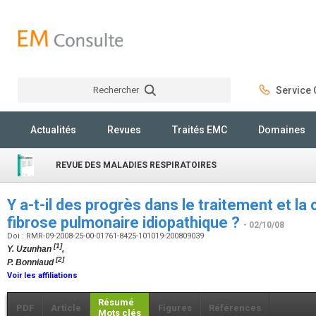
Rechercher
Service C
Rechercher
Actualités
Revues
Traités EMC
Domaines
REVUE DES MALADIES RESPIRATOIRES
Y a-t-il des progrès dans le traitement et l
fibrose pulmonaire idiopathique ?
- 02/10/08
Doi : RMR-09-2008-25-00-01761-8425-101019-200809039
[1]
Y. Uzunhan
,
[2]
P. Bonniaud
Voir les affiliations
Résumé
PDF
Article
Figures
Références
Mots clés