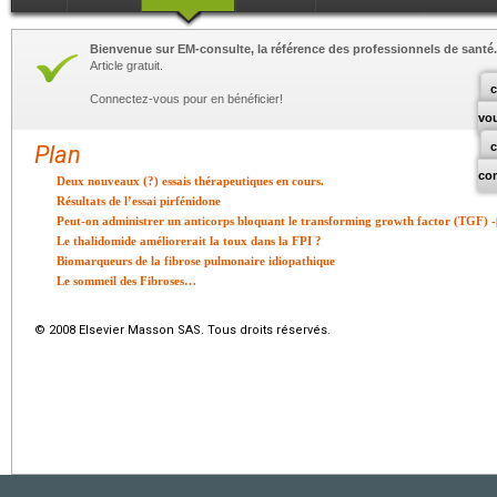
Bienvenue sur EM-consulte, la référence des professionnels de santé.
Article gratuit.
c
Connectez-vous pour en bénéficier!
vo
Plan
co
Deux nouveaux (?) essais thérapeutiques en cours.
Résultats de l’essai pirfénidone
Peut-on administrer un anticorps bloquant le transforming growth factor (TGF) -
Le thalidomide améliorerait la toux dans la FPI ?
Biomarqueurs de la fibrose pulmonaire idiopathique
Le sommeil des Fibroses…
© 2008 Elsevier Masson SAS. Tous droits réservés.