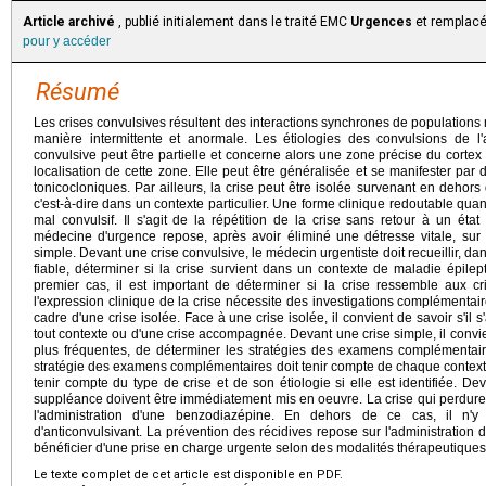
Article archivé
, publié initialement dans le traité EMC
Urgences
et remplacé 
pour y accéder
Résumé
Les crises convulsives résultent des interactions synchrones de populations
manière intermittente et anormale. Les étiologies des convulsions de l
convulsive peut être partielle et concerne alors une zone précise du cortex
localisation de cette zone. Elle peut être généralisée et se manifester pa
tonicocloniques. Par ailleurs, la crise peut être isolée survenant en deho
c'est-à-dire dans un contexte particulier. Une forme clinique redoutable quant
mal convulsif. Il s'agit de la répétition de la crise sans retour à un é
médecine d'urgence repose, après avoir éliminé une détresse vitale, sur 
simple. Devant une crise convulsive, le médecin urgentiste doit recueillir, 
fiable, déterminer si la crise survient dans un contexte de maladie épile
premier cas, il est important de déterminer si la crise ressemble aux cr
l'expression clinique de la crise nécessite des investigations complémentair
cadre d'une crise isolée. Face à une crise isolée, il convient de savoir s'il 
tout contexte ou d'une crise accompagnée. Devant une crise simple, il convien
plus fréquentes, de déterminer les stratégies des examens complémentai
stratégie des examens complémentaires doit tenir compte de chaque contexte
tenir compte du type de crise et de son étiologie si elle est identifiée. D
suppléance doivent être immédiatement mis en oeuvre. La crise qui perdure 
l'administration d'une benzodiazépine. En dehors de ce cas, il n'y a
d'anticonvulsivant. La prévention des récidives repose sur l'administration 
bénéficier d'une prise en charge urgente selon des modalités thérapeutiques
Le texte complet de cet article est disponible en PDF.