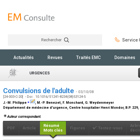
Rechercher
Service C
Rechercher
Actualités
Revues
Traités EMC
Domaines
URGENCES
Convulsions de l'adulte
- 03/10/08
[24-003-C-20] - Doi : 10.1016/S1241-8234(08)53124-5
⁎
J.-M. Philippe
, M.-P. Benezet, F. Monchard, G. Weydenmeyer
Département de médecine d'urgence, Centre hospitalier Henri Mondor, B.P. 229, 
Auteur correspondant.
Résumé
Arbr
PDF
Article
Figures
Testez-vous
Mots clés
déci