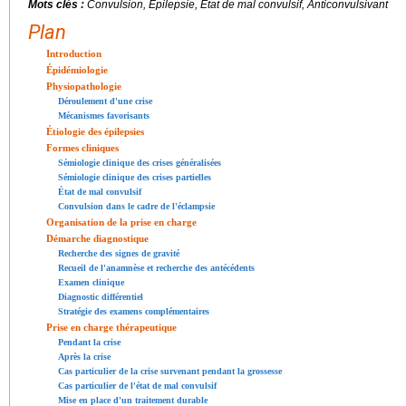
Mots clés :
Convulsion, Épilepsie, État de mal convulsif, Anticonvulsivant
Plan
Introduction
Épidémiologie
Physiopathologie
Déroulement d'une crise
Mécanismes favorisants
Étiologie des épilepsies
Formes cliniques
Sémiologie clinique des crises généralisées
Sémiologie clinique des crises partielles
État de mal convulsif
Convulsion dans le cadre de l'éclampsie
Organisation de la prise en charge
Démarche diagnostique
Recherche des signes de gravité
Recueil de l'anamnèse et recherche des antécédents
Examen clinique
Diagnostic différentiel
Stratégie des examens complémentaires
Prise en charge thérapeutique
Pendant la crise
Après la crise
Cas particulier de la crise survenant pendant la grossesse
Cas particulier de l'état de mal convulsif
Mise en place d'un traitement durable