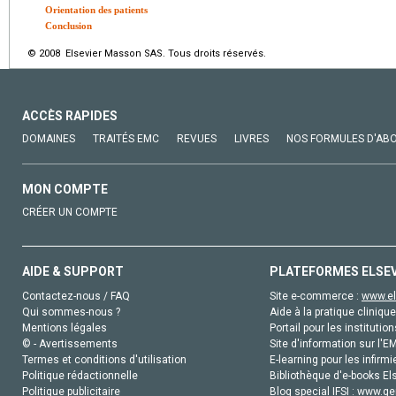
Orientation des patients
Conclusion
© 2008 Elsevier Masson SAS. Tous droits réservés.
ACCÈS RAPIDES
DOMAINES
TRAITÉS EMC
REVUES
LIVRES
NOS FORMULES D'AB
MON COMPTE
CRÉER UN COMPTE
AIDE & SUPPORT
PLATEFORMES ELSE
Contactez-nous / FAQ
Site e-commerce :
www.el
Qui sommes-nous ?
Aide à la pratique clinique
Mentions légales
Portail pour les institution
© - Avertissements
Site d'information sur l'E
Termes et conditions d'utilisation
E-learning pour les infirmi
Politique rédactionnelle
Bibliothèque d'e-books Els
Politique publicitaire
Blog special IFSI :
www.gen