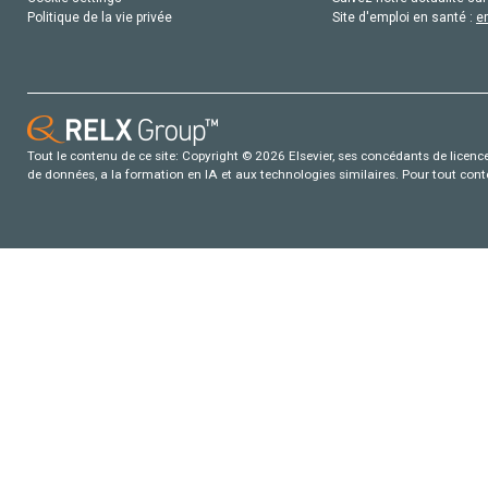
Politique de la vie privée
Site d'emploi en santé :
e
Tout le contenu de ce site: Copyright © 2026 Elsevier, ses concédants de licence e
de données, a la formation en IA et aux technologies similaires. Pour tout con