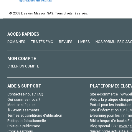
Appréciation des résultats
© 2008 Elsevier Masson SAS. Tous droits réservés.
ACCÈS RAPIDES
DOMAINES
TRAITÉS EMC
REVUES
LIVRES
NOS FORMULES D'AB
MON COMPTE
CRÉER UN COMPTE
AIDE & SUPPORT
PLATEFORMES ELSE
Contactez-nous / FAQ
Site e-commerce :
www.el
Qui sommes-nous ?
Aide à la pratique clinique
Mentions légales
Portail pour les institution
© - Avertissements
Site d'information sur l'E
Termes et conditions d'utilisation
E-learning pour les infirmi
Politique rédactionnelle
Bibliothèque d'e-books Els
Politique publicitaire
Blog special IFSI :
www.gen
Cookie settings
Suivez notre actualité sur