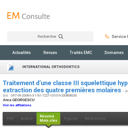
Rechercher
Service C
Rechercher
Actualités
Revues
Traités EMC
Domaines
INTERNATIONAL ORTHODONTICS
Traitement d’une classe III squelettique hy
extraction des quatre premières molaires
- 2
Doi : ORT-09-2008-6-3-1761-7227-101019-200808530
Anca GEORGESCU
Voir les affiliations
Résumé
PDF
Article
Figures
Références
Mots clés