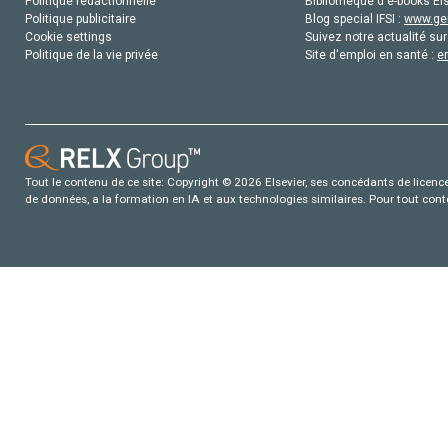
Politique rédactionnelle
Bibliothèque d'e-books Els
Politique publicitaire
Blog special IFSI :
www.gen
Cookie settings
Suivez notre actualité sur
Politique de la vie privée
Site d'emploi en santé :
e
Tout le contenu de ce site: Copyright © 2026 Elsevier, ses concédants de licence e
de données, a la formation en IA et aux technologies similaires. Pour tout con