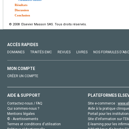
Résultats
Discussion
Conclusion
© 2008 Elsevier Masson SAS. Tous droits réservés.
ACCÈS RAPIDES
DOMAINES
TRAITÉS EMC
REVUES
LIVRES
NOS FORMULES D'AB
MON COMPTE
CRÉER UN COMPTE
AIDE & SUPPORT
PLATEFORMES ELSE
Contactez-nous / FAQ
Site e-commerce :
www.el
Qui sommes-nous ?
Aide à la pratique clinique
Mentions légales
Portail pour les institution
© - Avertissements
Site d'information sur l'E
Termes et conditions d'utilisation
E-learning pour les infirmi