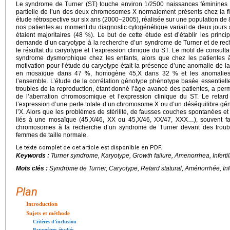
Le syndrome de Turner (ST) touche environ 1/2500 naissances féminines viv
partielle de l’un des deux chromosomes X normalement présents chez la fil
étude rétrospective sur six ans (2000–2005), réalisée sur une population de 
nos patientes au moment du diagnostic cytogénétique variait de deux jours 
étaient majoritaires (48 %). Le but de cette étude est d’établir les princ
demande d’un caryotype à la recherche d’un syndrome de Turner et de rech
le résultat du caryotype et l’expression clinique du ST. Le motif de consult
syndrome dysmorphique chez les enfants, alors que chez les patientes 
motivation pour l’étude du caryotype était la présence d’une anomalie de la
en mosaïque dans 47 %, homogène 45,X dans 32 % et les anomalies d
l’ensemble. L’étude de la corrélation génotype phénotype basée essentiellem
troubles de la reproduction, étant donné l’âge avancé des patientes, a perm
de l’aberration chromosomique et l’expression clinique du ST. Le retard 
l’expression d’une perte totale d’un chromosome X ou d’un déséquilibre gé
l’X. Alors que les problèmes de stérilité, de fausses couches spontanées e
liés à une mosaïque (45,X/46, XX ou 45,X/46, XX/47, XXX…), souvent faib
chromosomes à la recherche d’un syndrome de Turner devant des troub
femmes de taille normale.
Le texte complet de cet article est disponible en PDF.
Keywords :
Turner syndrome, Karyotype, Growth failure, Amenorrhea, Infertil
Mots clés :
Syndrome de Turner, Caryotype, Retard statural, Aménorrhée, Infer
Plan
Introduction
Sujets et méthode
Critères d’inclusion
Paramètres étudiés