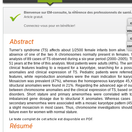
Bienvenue sur EM-consulte, la référence des professionnels de santé.
Article gratuit.
c
Connectez-vous pour en bénéficier!
vo
Abstract
co
Turnerʼs syndrome (TS) affects about 1/2500 female infants born alive. The
absence of one of the two X chromosomes normally present in females. We
analysis of 89 cases of TS observed during a six-year period (2000–2005). T
51 years at the time of this analysis. Most patients were adults (48%). The aim 
clinical features leading to a request for a karyotype, searching for a po
anomalies and clinical expression of TS. Pediatric patients were referred
features, while reproduction anomalies were the main indication for kary
Mosaicism was prevalent (47%), whereas the homogeneous karyotype 45,X 
structural anomalies were found in 21%. Regarding the advanced age of our 
between chromosome anomalies and the clinical expression of TS, based on 
disorders. Short stature and primary amenorrhea were correlated with 
imbalanced gene dosage due to structural X anomalies. Whereas cases of i
secondary amenorrhea were associated with a mosaic karyotype pattern (45
a slight mosaicism in most cases. Thus, chromosome investigations should
failure even for women with normal stature.
Le texte complet de cet article est disponible en PDF.
Résumé