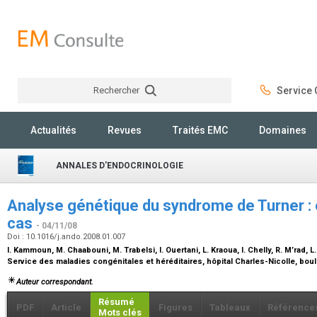
Rechercher
Service C
Rechercher
Actualités
Revues
Traités EMC
Domaines
ANNALES D'ENDOCRINOLOGIE
Analyse génétique du syndrome de Turner : 
cas
- 04/11/08
Doi : 10.1016/j.ando.2008.01.007
I. Kammoun, M. Chaabouni, M. Trabelsi, I. Ouertani, L. Kraoua, I. Chelly, R. M’rad,
Service des maladies congénitales et héréditaires, hôpital Charles-Nicolle, boule
Auteur correspondant.
Résumé
PDF
Article
Figures
Tableaux
Référence
Mots clés