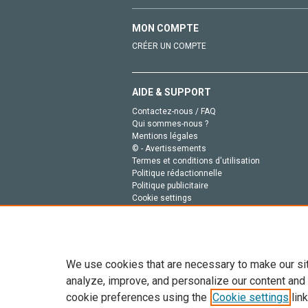
MON COMPTE
CRÉER UN COMPTE
AIDE & SUPPORT
Contactez-nous / FAQ
Qui sommes-nous ?
Mentions légales
© - Avertissements
Termes et conditions d'utilisation
Politique rédactionnelle
Politique publicitaire
Cookie settings
Politique de la vie privée
We use cookies that are necessary to make our si
analyze, improve, and personalize our content and
cookie preferences using the
Cookie settings
link
Tout le contenu de ce site: Copyright © 2026 Else