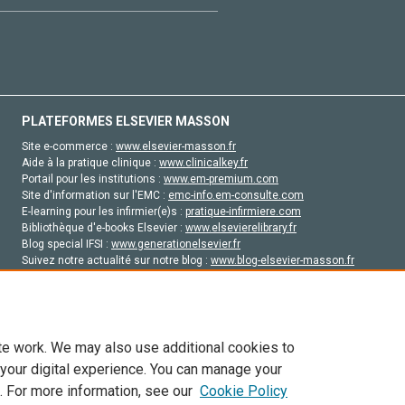
PLATEFORMES ELSEVIER MASSON
Site e-commerce :
www.elsevier-masson.fr
Aide à la pratique clinique :
www.clinicalkey.fr
Portail pour les institutions :
www.em-premium.com
Site d'information sur l'EMC :
emc-info.em-consulte.com
E-learning pour les infirmier(e)s :
pratique-infirmiere.com
Bibliothèque d'e-books Elsevier :
www.elsevierelibrary.fr
Blog special IFSI :
www.generationelsevier.fr
Suivez notre actualité sur notre blog :
www.blog-elsevier-masson.fr
Site d'emploi en santé :
emploisante.com
te work. We may also use additional cookies to
 your digital experience. You can manage your
. For more information, see our
Cookie Policy
vier, ses concédants de licence et ses contributeurs. Tout les droits sont réservés, y 