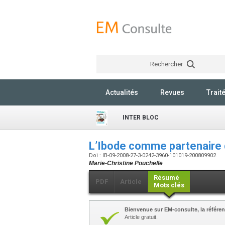
Rechercher
Actualités
Revues
Trait
INTER BLOC
L’Ibode comme partenaire
Doi : IB-09-2008-27-3-0242-3960-101019-200809902
Marie-Christine Pouchelle
Résumé
PDF
Article
Mots clés
Bienvenue sur EM-consulte, la référen
Article gratuit.