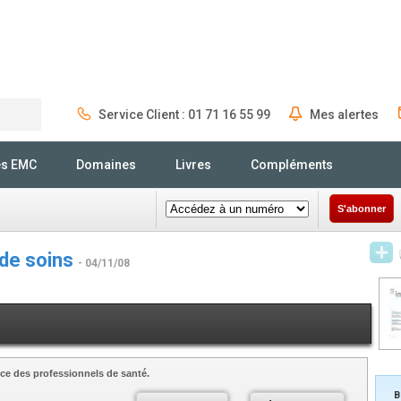
Service Client : 01 71 16 55 99
Mes alertes
Rechercher
és EMC
Domaines
Livres
Compléments
S'abonner
 de soins
- 04/11/08
ce des professionnels de santé.
B