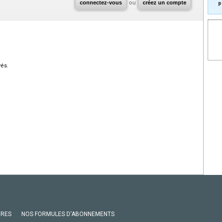
connectez-vous
ou
créez un compte
p
vés.
VRES
NOS FORMULES D'ABONNEMENTS