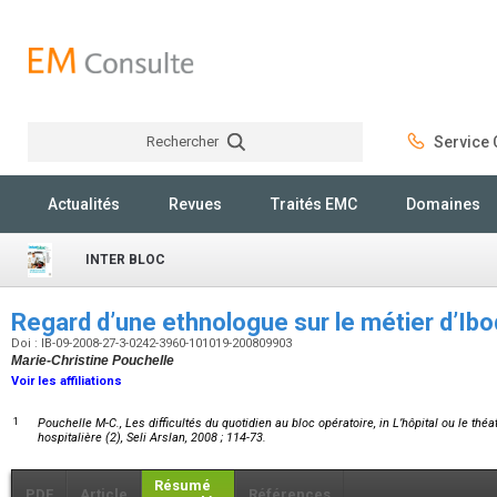
Rechercher
Service C
Rechercher
Actualités
Revues
Traités EMC
Domaines
INTER BLOC
Regard d’une ethnologue sur le métier d’Ib
Doi : IB-09-2008-27-3-0242-3960-101019-200809903
Marie-Christine Pouchelle
Voir les affiliations
1
Pouchelle M-C., Les difficultés du quotidien au bloc opératoire, in L’hôpital ou le thé
hospitalière (2), Seli Arslan, 2008 ; 114-73.
Résumé
PDF
Article
Références