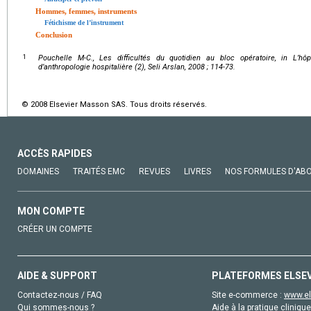
Hommes, femmes, instruments
Fétichisme de l’instrument
Conclusion
1
Pouchelle M-C., Les difficultés du quotidien au bloc opératoire, in L’hô
d’anthropologie hospitalière (2), Seli Arslan, 2008 ; 114-73.
© 2008 Elsevier Masson SAS. Tous droits réservés.
ACCÈS RAPIDES
DOMAINES
TRAITÉS EMC
REVUES
LIVRES
NOS FORMULES D'AB
MON COMPTE
CRÉER UN COMPTE
AIDE & SUPPORT
PLATEFORMES ELSE
Contactez-nous / FAQ
Site e-commerce :
www.el
Qui sommes-nous ?
Aide à la pratique clinique