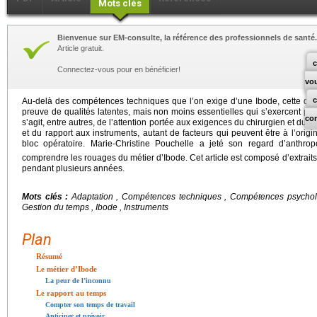
Mots clés
Bienvenue sur EM-consulte, la référence des professionnels de santé.
Article gratuit.
c
Connectez-vous pour en bénéficier!
vo
Au-delà des compétences techniques que l’on exige d’une Ibode, cette der
preuve de qualités latentes, mais non moins essentielles qui s’exercent parf
co
s’agit, entre autres, de l’attention portée aux exigences du chirurgien et du s
et du rapport aux instruments, autant de facteurs qui peuvent être à l’ori
bloc opératoire. Marie-Christine Pouchelle a jeté son regard d’anthr
comprendre les rouages du métier d’Ibode. Cet article est composé d’extrait
pendant plusieurs années.
Mots clés :
Adaptation , Compétences techniques , Compétences psycholo
Gestion du temps , Ibode , Instruments
Plan
Résumé
Le métier d’Ibode
La peur de l’inconnu
Le rapport au temps
Compter son temps de travail
Anticiper et prévoir