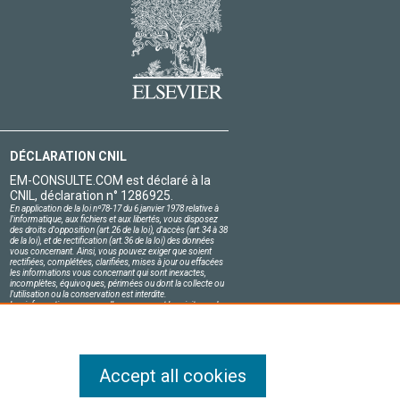
DÉCLARATION CNIL
EM-CONSULTE.COM est déclaré à la
CNIL, déclaration n° 1286925.
En application de la loi nº78-17 du 6 janvier 1978 relative à
l'informatique, aux fichiers et aux libertés, vous disposez
des droits d'opposition (art.26 de la loi), d'accès (art.34 à 38
de la loi), et de rectification (art.36 de la loi) des données
vous concernant. Ainsi, vous pouvez exiger que soient
rectifiées, complétées, clarifiées, mises à jour ou effacées
les informations vous concernant qui sont inexactes,
incomplètes, équivoques, périmées ou dont la collecte ou
l'utilisation ou la conservation est interdite.
Les informations personnelles concernant les visiteurs de
notre site, y compris leur identité, sont confidentielles.
Le responsable du site s'engage sur l'honneur à respecter
les conditions légales de confidentialité applicables en
France et à ne pas divulguer ces informations à des tiers.
Accept all cookies