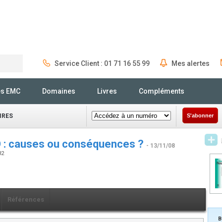
Service Client : 01 71 16 55 99
Mes alertes
Rechercher
és EMC
Domaines
Livres
Compléments
IRES
S'abonner
O : causes ou conséquences ?
- 13/11/08
32
Références
B