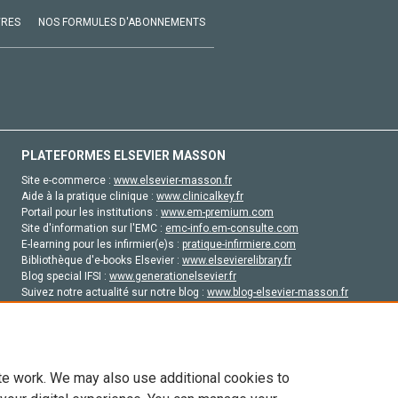
VRES
NOS FORMULES D'ABONNEMENTS
PLATEFORMES ELSEVIER MASSON
Site e-commerce :
www.elsevier-masson.fr
Aide à la pratique clinique :
www.clinicalkey.fr
Portail pour les institutions :
www.em-premium.com
Site d'information sur l'EMC :
emc-info.em-consulte.com
E-learning pour les infirmier(e)s :
pratique-infirmiere.com
Bibliothèque d'e-books Elsevier :
www.elsevierelibrary.fr
Blog special IFSI :
www.generationelsevier.fr
Suivez notre actualité sur notre blog :
www.blog-elsevier-masson.fr
Site d'emploi en santé :
emploisante.com
te work. We may also use additional cookies to