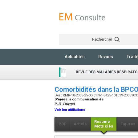
Rechercher
Actualités
Revues
Trait
REVUE DES MALADIES RESPIRATO
Comorbidités dans la BPC
Doi : RMR-10-2008-25-00-01761-8425-101019-2008103
D’après la communication de
P.-R. Burgel
Voir les affiliations
Résumé
PDF
Article
Figures
Mots clés