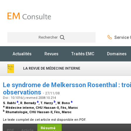
Rechercher
Service C
Rechercher
Actualités
Revues
Traités EMC
Domaines
LA REVUE DE MÉDECINE INTERNE
Le syndrome de Melkersson Rosenthal : troi
observations
- 27/11/08
Doi : 10.1016/j.revmed.2008.10.214
a
a
b
a
S. Rabhi
, R. Berrady
, T. Harzy
, W. Bono
a
Médecine interne, CHU Hassan-II, Fès, Maroc
b
Rhumatologie, CHU Hassan-II, Fès, Maroc
Le texte complet de cet article est disponible en PDF.
Résumé
PDF
Article