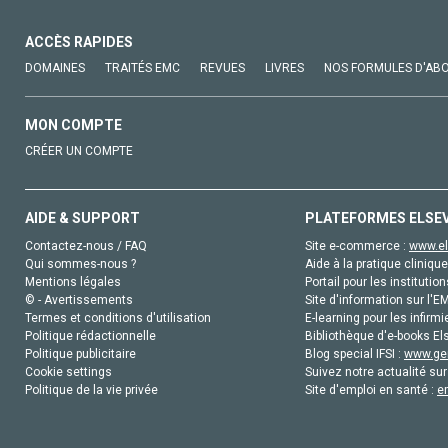
ACCÈS RAPIDES
DOMAINES
TRAITÉS EMC
REVUES
LIVRES
NOS FORMULES D'AB
MON COMPTE
CRÉER UN COMPTE
AIDE & SUPPORT
PLATEFORMES ELSE
Contactez-nous / FAQ
Site e-commerce :
www.el
Qui sommes-nous ?
Aide à la pratique clinique
Mentions légales
Portail pour les institution
© - Avertissements
Site d'information sur l'E
Termes et conditions d'utilisation
E-learning pour les infirmi
Politique rédactionnelle
Bibliothèque d'e-books Els
Politique publicitaire
Blog special IFSI :
www.gen
Cookie settings
Suivez notre actualité sur
Politique de la vie privée
Site d'emploi en santé :
e