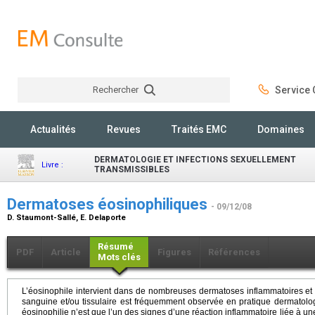
Rechercher
Service C
Rechercher
Actualités
Revues
Traités EMC
Domaines
DERMATOLOGIE ET INFECTIONS SEXUELLEMENT
Livre :
TRANSMISSIBLES
Dermatoses éosinophiliques
- 09/12/08
D. Staumont-Sallé, E. Delaporte
Résumé
PDF
Article
Figures
Références
Mots clés
L’éosinophile intervient dans de nombreuses dermatoses inflammatoires et a
sanguine et/ou tissulaire est fréquemment observée en pratique dermatolo
éosinophilie n’est que l’un des signes d’une réaction inflammatoire liée à une