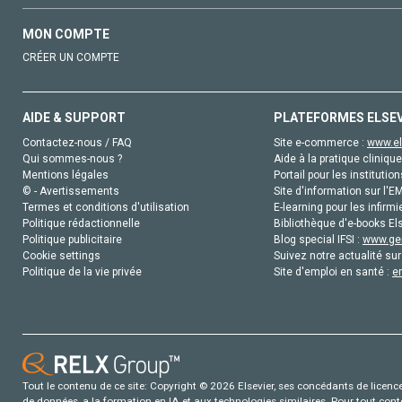
MON COMPTE
CRÉER UN COMPTE
AIDE & SUPPORT
PLATEFORMES ELSE
Contactez-nous / FAQ
Site e-commerce :
www.el
Qui sommes-nous ?
Aide à la pratique clinique
Mentions légales
Portail pour les institution
© - Avertissements
Site d'information sur l'E
Termes et conditions d'utilisation
E-learning pour les infirmi
Politique rédactionnelle
Bibliothèque d'e-books Els
Politique publicitaire
Blog special IFSI :
www.gen
Cookie settings
Suivez notre actualité sur
Politique de la vie privée
Site d'emploi en santé :
e
Tout le contenu de ce site: Copyright © 2026 Elsevier, ses concédants de licence e
de données, a la formation en IA et aux technologies similaires. Pour tout con