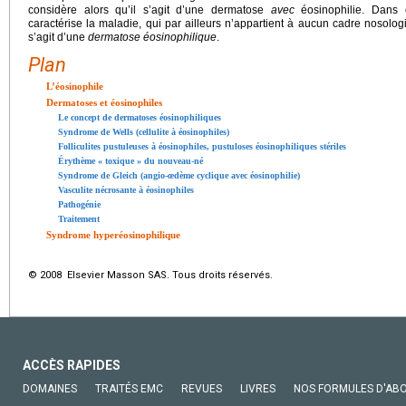
considère alors qu’il s’agit d’une dermatose
avec
éosinophilie. Dans c
caractérise la maladie, qui par ailleurs n’appartient à aucun cadre nosologi
s’agit d’une
dermatose éosinophilique
.
Plan
L’éosinophile
Dermatoses et éosinophiles
Le concept de dermatoses éosinophiliques
Syndrome de Wells (cellulite à éosinophiles)
Folliculites pustuleuses à éosinophiles, pustuloses éosinophiliques stériles
Érythème « toxique » du nouveau-né
Syndrome de Gleich (angio-œdème cyclique avec éosinophilie)
Vasculite nécrosante à éosinophiles
Pathogénie
Traitement
Syndrome hyperéosinophilique
© 2008 Elsevier Masson SAS. Tous droits réservés.
ACCÈS RAPIDES
DOMAINES
TRAITÉS EMC
REVUES
LIVRES
NOS FORMULES D'AB