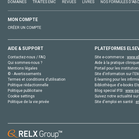
DOMAINES
TRAITÉS EMC
REVUES
LIVRES
NOS FORMULES D'AB
MON COMPTE
CRÉER UN COMPTE
AIDE & SUPPORT
PLATEFORMES ELSE
Contactez-nous / FAQ
Site e-commerce :
www.el
Qui sommes-nous ?
Aide à la pratique clinique
Mentions légales
Portail pour les institution
© - Avertissements
Site d'information sur l'E
Termes et conditions d'utilisation
E-learning pour les infirmi
Politique rédactionnelle
Bibliothèque d'e-books Els
Politique publicitaire
Blog special IFSI :
www.gen
Cookie settings
Suivez notre actualité sur
Politique de la vie privée
Site d'emploi en santé :
e