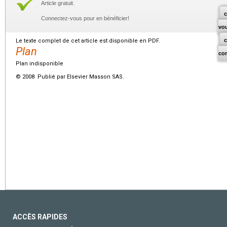
Article gratuit.
c
Connectez-vous pour en bénéficier!
vo
Le texte complet de cet article est disponible en PDF.
Plan
co
Plan indisponible
© 2008 Publié par Elsevier Masson SAS.
ACCÈS RAPIDES