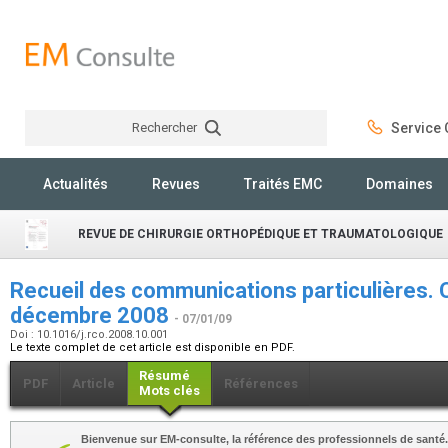
Rechercher
Service C
Rechercher
Actualités
Revues
Traités EMC
Domaines
REVUE DE CHIRURGIE ORTHOPÉDIQUE ET TRAUMATOLOGIQUE
Recueil des communications particulières. 
décembre 2008
- 07/01/09
Doi : 10.1016/j.rco.2008.10.001
Le texte complet de cet article est disponible en PDF.
Résumé
PDF
Article
Références
Mots clés
Bienvenue sur EM-consulte, la référence des professionnels de santé.