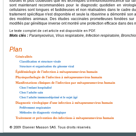
lourdes et plus coûteuses que les techniques d'immunofluorescence sur l
sont maintenant recommandées pour le diagnostic quotidien en virologie
cellulaires sont longues et fastidieuses et non réalisables dans le cadre du
traitement spécifique n'est disponible et seule la ribavirine a démontré son a
des modèles animaux. Des études vaccinales prometteuses fondées sur l'u
modifiés par génétique inverse ont montré une protection efficace dans des
Le texte complet de cet article est disponible en PDF.
Mots clés :
Paramyxovirus, Virus respiratoire, Infection respiratoire, Bronchio
Plan
Généralités
Classification et structure virale
Structure et organisation du génome viral
Épidémiologie de l'infection à métapneumovirus humain
Physiopathologie de l'infection à métapneumovirus humain
Manifestations cliniques de l'infection par métapneumovirus humain
Chez l'enfant hospitalisé
Chez l'adulte sain
Chez l'adulte immunodéprimé et le sujet âgé
Diagnostic virologique d'une infection à métapneumovirus humain
Prélèvement respiratoire
Méthodes de diagnostic virologique
Traitement et prévention des infections à métapneumovirus humain
© 2009 Elsevier Masson SAS. Tous droits réservés.