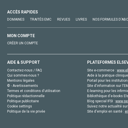
ACCÈS RAPIDES
DOMAINES
TRAITÉS EMC
REVUES
LIVRES
NOS FORMULES D'AB
MON COMPTE
CRÉER UN COMPTE
AIDE & SUPPORT
PLATEFORMES ELSE
Contactez-nous / FAQ
Site e-commerce :
www.el
Qui sommes-nous ?
Aide à la pratique clinique
Mentions légales
Portail pour les institution
© - Avertissements
Site d'information sur l'E
Termes et conditions d'utilisation
E-learning pour les infirmi
Politique rédactionnelle
Bibliothèque d'e-books Els
Politique publicitaire
Blog special IFSI :
www.gen
Cookie settings
Suivez notre actualité sur
Politique de la vie privée
Site d'emploi en santé :
e