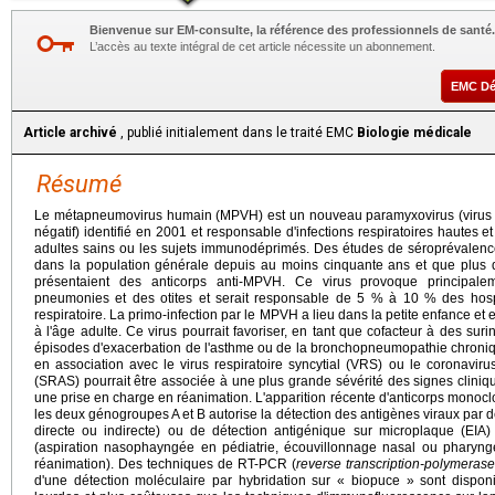
Bienvenue sur EM-consulte, la référence des professionnels de santé.
L’accès au texte intégral de cet article nécessite un abonnement.
EMC D
Article archivé
, publié initialement dans le traité EMC
Biologie médicale
Résumé
Le métapneumovirus humain (MPVH) est un nouveau paramyxovirus (virus 
négatif) identifié en 2001 et responsable d'infections respiratoires hautes 
adultes sains ou les sujets immunodéprimés. Des études de séroprévalence 
dans la population générale depuis au moins cinquante ans et que plus 
présentaient des anticorps anti-MPVH. Ce virus provoque principaleme
pneumonies et des otites et serait responsable de 5 % à 10 % des hospit
respiratoire. La primo-infection par le MPVH a lieu dans la petite enfance et el
à l'âge adulte. Ce virus pourrait favoriser, en tant que cofacteur à des suri
épisodes d'exacerbation de l'asthme ou de la bronchopneumopathie chroniq
en association avec le virus respiratoire syncytial (VRS) ou le coronavir
(SRAS) pourrait être associée à une plus grande sévérité des signes cliniq
une prise en charge en réanimation. L'apparition récente d'anticorps monoc
les deux génogroupes A et B autorise la détection des antigènes viraux par
directe ou indirecte) ou de détection antigénique sur microplaque (EIA) 
(aspiration nasophayngée en pédiatrie, écouvillonnage nasal ou pharyngé 
réanimation). Des techniques de RT-PCR (
reverse transcription-polymerase
d'une détection moléculaire par hybridation sur « biopuce » sont disponi