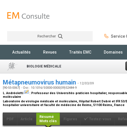
Rechercher
Service C
Rechercher
Actualités
Revues
Traités EMC
Domaines
BIOLOGIE MÉDICALE
Métapneumovirus humain
- 12/03/09
[90-55-0067] - Doi : 10.1016/S0000-0000(09)52484-9
L. Andréoletti
:
Professeur des Universités-praticien hospitalier, responsable
moléculaire
Laboratoire de virologie médicale et moléculaire, Hôpital Robert Debré et IFR 5
hospitalier universitaire et faculté de médecine de Reims, 51100 Reims, France
Résumé
PDF
Article
Figures
Testez-vous
Réfé
Mots clés