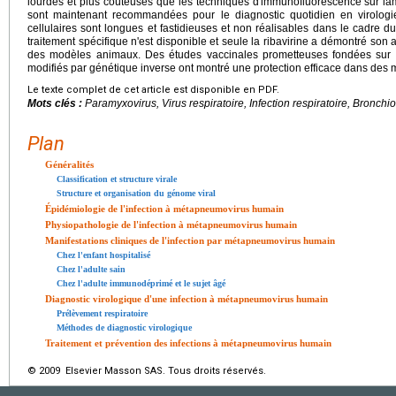
lourdes et plus coûteuses que les techniques d'immunofluorescence sur l
sont maintenant recommandées pour le diagnostic quotidien en virologie
cellulaires sont longues et fastidieuses et non réalisables dans le cadre du
traitement spécifique n'est disponible et seule la ribavirine a démontré son a
des modèles animaux. Des études vaccinales prometteuses fondées sur l'u
modifiés par génétique inverse ont montré une protection efficace dans des
Le texte complet de cet article est disponible en PDF.
Mots clés :
Paramyxovirus, Virus respiratoire, Infection respiratoire, Bronchio
Plan
Généralités
Classification et structure virale
Structure et organisation du génome viral
Épidémiologie de l'infection à métapneumovirus humain
Physiopathologie de l'infection à métapneumovirus humain
Manifestations cliniques de l'infection par métapneumovirus humain
Chez l'enfant hospitalisé
Chez l'adulte sain
Chez l'adulte immunodéprimé et le sujet âgé
Diagnostic virologique d'une infection à métapneumovirus humain
Prélèvement respiratoire
Méthodes de diagnostic virologique
Traitement et prévention des infections à métapneumovirus humain
© 2009 Elsevier Masson SAS. Tous droits réservés.