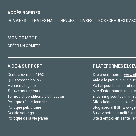
ACCÈS RAPIDES
DOMAINES
TRAITÉS EMC
REVUES
LIVRES
NOS FORMULES D'AB
MON COMPTE
CRÉER UN COMPTE
AIDE & SUPPORT
PLATEFORMES ELSE
Contactez-nous / FAQ
Site e-commerce :
www.el
Qui sommes-nous ?
Aide à la pratique clinique
Mentions légales
Portail pour les institution
© - Avertissements
Site d'information sur l'E
Termes et conditions d'utilisation
E-learning pour les infirmi
Politique rédactionnelle
Bibliothèque d'e-books Els
Politique publicitaire
Blog special IFSI :
www.gen
Cookie settings
Suivez notre actualité sur
Politique de la vie privée
Site d'emploi en santé :
e