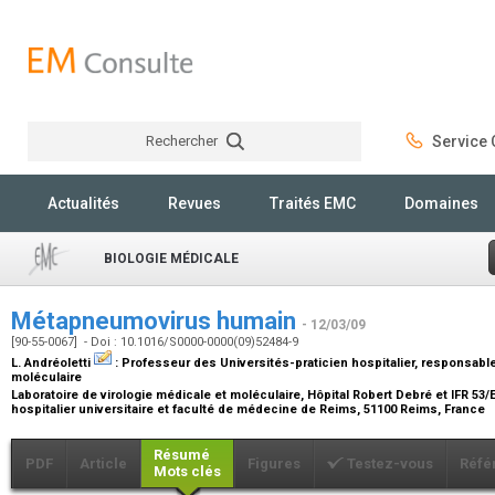
Rechercher
Service C
Rechercher
Actualités
Revues
Traités EMC
Domaines
BIOLOGIE MÉDICALE
Métapneumovirus humain
- 12/03/09
[90-55-0067] - Doi : 10.1016/S0000-0000(09)52484-9
L. Andréoletti
:
Professeur des Universités-praticien hospitalier, responsable
moléculaire
Laboratoire de virologie médicale et moléculaire, Hôpital Robert Debré et IFR 5
hospitalier universitaire et faculté de médecine de Reims, 51100 Reims, France
Résumé
PDF
Article
Figures
Testez-vous
Réfé
Mots clés