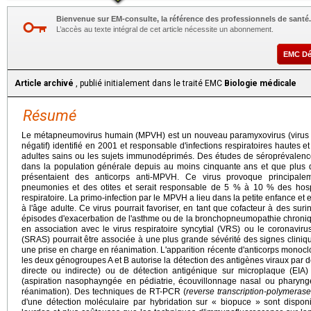
Bienvenue sur EM-consulte, la référence des professionnels de santé.
L’accès au texte intégral de cet article nécessite un abonnement.
EMC D
Article archivé
, publié initialement dans le traité EMC
Biologie médicale
Résumé
Le métapneumovirus humain (MPVH) est un nouveau paramyxovirus (virus 
négatif) identifié en 2001 et responsable d'infections respiratoires hautes 
adultes sains ou les sujets immunodéprimés. Des études de séroprévalence 
dans la population générale depuis au moins cinquante ans et que plus 
présentaient des anticorps anti-MPVH. Ce virus provoque principaleme
pneumonies et des otites et serait responsable de 5 % à 10 % des hospit
respiratoire. La primo-infection par le MPVH a lieu dans la petite enfance et el
à l'âge adulte. Ce virus pourrait favoriser, en tant que cofacteur à des suri
épisodes d'exacerbation de l'asthme ou de la bronchopneumopathie chroniq
en association avec le virus respiratoire syncytial (VRS) ou le coronavir
(SRAS) pourrait être associée à une plus grande sévérité des signes cliniq
une prise en charge en réanimation. L'apparition récente d'anticorps monoc
les deux génogroupes A et B autorise la détection des antigènes viraux par
directe ou indirecte) ou de détection antigénique sur microplaque (EIA) 
(aspiration nasophayngée en pédiatrie, écouvillonnage nasal ou pharyngé 
réanimation). Des techniques de RT-PCR (
reverse transcription-polymerase
d'une détection moléculaire par hybridation sur « biopuce » sont disponi