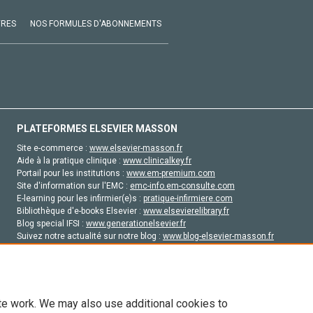
VRES
NOS FORMULES D'ABONNEMENTS
PLATEFORMES ELSEVIER MASSON
Site e-commerce :
www.elsevier-masson.fr
Aide à la pratique clinique :
www.clinicalkey.fr
Portail pour les institutions :
www.em-premium.com
Site d'information sur l'EMC :
emc-info.em-consulte.com
E-learning pour les infirmier(e)s :
pratique-infirmiere.com
Bibliothèque d'e-books Elsevier :
www.elsevierelibrary.fr
Blog special IFSI :
www.generationelsevier.fr
Suivez notre actualité sur notre blog :
www.blog-elsevier-masson.fr
Site d'emploi en santé :
emploisante.com
te work. We may also use additional cookies to