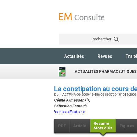
Rechercher
Actualités
Revues
Trait
ACTUALITÉS PHARMACEUTIQUES
La constipation au cours d
Doi : ACTPHA-06-2009-48-486-0515-3700-101019-200
[1]
Céline Armessen
,
[2]
Sébastien Faure
Voir les affiliations
Résumé
PDF
Article
Figures
Mots clés