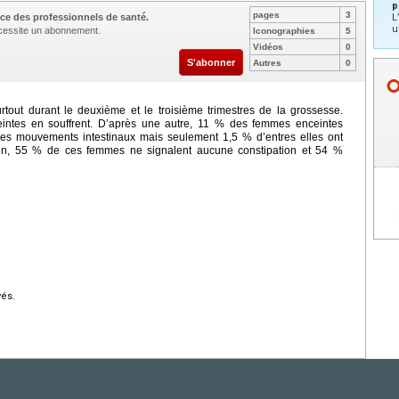
p
pages
3
ce des professionnels de santé.
L
u
nécessite un abonnement.
Iconographies
5
Vidéos
0
S'abonner
Autres
0
tout durant le deuxième et le troisième trimestres de la grossesse.
ntes en souffrent. D’après une autre, 11 % des femmes enceintes
des mouvements intestinaux mais seulement 1,5 % d’entres elles ont
nfin, 55 % de ces femmes ne signalent aucune constipation et 54 %
vés.