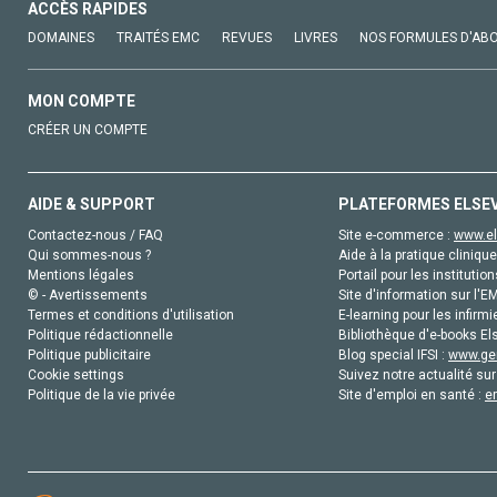
ACCÈS RAPIDES
DOMAINES
TRAITÉS EMC
REVUES
LIVRES
NOS FORMULES D'AB
MON COMPTE
CRÉER UN COMPTE
AIDE & SUPPORT
PLATEFORMES ELSE
Contactez-nous / FAQ
Site e-commerce :
www.el
Qui sommes-nous ?
Aide à la pratique clinique
Mentions légales
Portail pour les institution
© - Avertissements
Site d'information sur l'E
Termes et conditions d'utilisation
E-learning pour les infirmi
Politique rédactionnelle
Bibliothèque d'e-books Els
Politique publicitaire
Blog special IFSI :
www.gen
Cookie settings
Suivez notre actualité sur
Politique de la vie privée
Site d'emploi en santé :
e