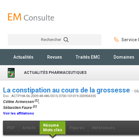
Rechercher
Service C
Rechercher
Actualités
Revues
Traités EMC
Domaines
ACTUALITÉS PHARMACEUTIQUES
La constipation au cours de la grossesse
- 08
Doi : ACTPHA-06-2009-48-486-0515-3700-101019-200904335
[1]
Céline Armessen
,
[2]
Sébastien Faure
Voir les affiliations
Résumé
PDF
Article
Figures
Références
Mots clés