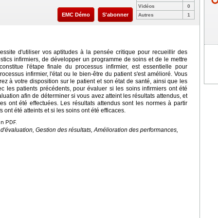
Vidéos
0
EMC Démo
S'abonner
Autres
1
site d'utiliser vos aptitudes à la pensée critique pour recueillir des
ostics infirmiers, de développer un programme de soins et de le mettre
onstitue l'étape finale du processus infirmier, est essentielle pour
ocessus infirmier, l'état ou le bien-être du patient s'est amélioré. Vous
ez à votre disposition sur le patient et son état de santé, ainsi que les
es patients précédents, pour évaluer si les soins infirmiers ont été
uation afin de déterminer si vous avez atteint les résultats attendus, et
ères ont été effectuées. Les résultats attendus sont les normes à partir
s ont été atteints et si les soins ont été efficaces.
en PDF.
 d'évaluation, Gestion des résultats, Amélioration des performances,