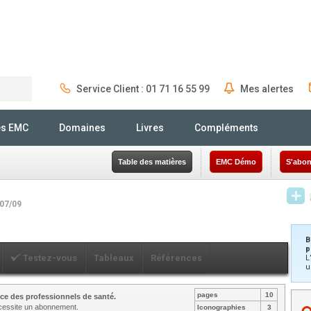
Service Client : 01 71 16 55 99
Mes alertes
Rechercher
és EMC
Domaines
Livres
Compléments
Table des matières
EMC Démo
S'abon
/07/09
B
p
Testez-vous
Tableaux
Références
L
u
pages
10
ce des professionnels de santé.
nécessite un abonnement.
Iconographies
3