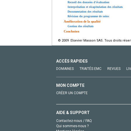
Recueil des données d'évaluation
Interprétation et récapitulation des résultats
Documentation des résultats
Révision du programme de soins
Amélioration de la qualité
Gestion des résultats
Conclusion
© 2009 Elsevier Masson SAS. Tous droits réser
ACCÈS RAPIDES
DOMAINES
TRAITÉS EMC
REVUES
LI
MON COMPTE
CRÉER UN COMPTE
AIDE & SUPPORT
Contactez-nous / FAQ
Qui sommes-nous ?