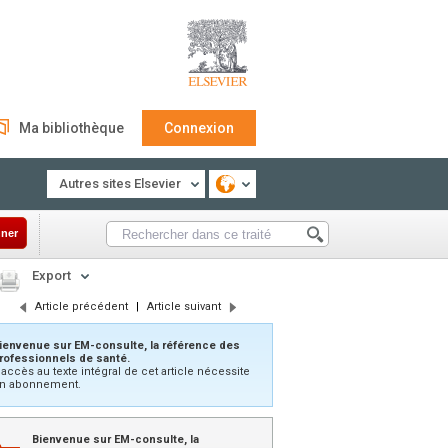
Ma bibliothèque
Connexion
Autres sites Elsevier
ner
Export
Article précédent
|
Article suivant
ienvenue sur EM-consulte, la référence des
rofessionnels de santé.
’accès au texte intégral de cet article nécessite
n abonnement.
Bienvenue sur EM-consulte, la