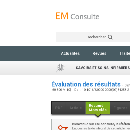
Rechercher
Actualités
Revues
Trait
SAVOIRS ET SOINS INFIRMIERS
Évaluation des résultats
- 09
[60-300-M-10] - Doi : 10.1016/S0000-0000(09)54253-2
Résumé
PDF
Article
Figures
Mots clés
Bienvenue sur EM-consulte, la référen
L’accès au texte intégral de cet article 