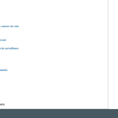
s cancers du sein
uvant
 de surveillance
ammaire
vés.