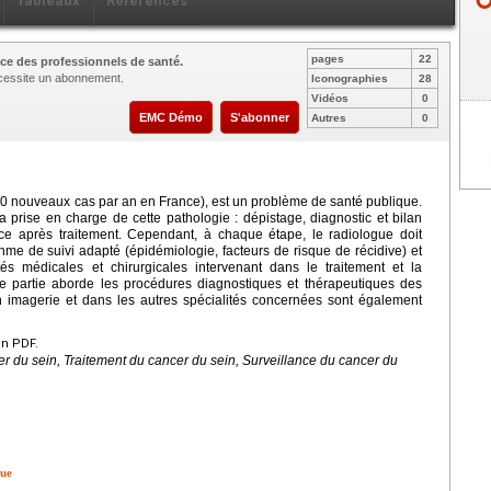
Tableaux
Références
pages
22
ce des professionnels de santé.
nécessite un abonnement.
Iconographies
28
Vidéos
0
EMC Démo
S'abonner
Autres
0
00 nouveaux cas par an en France), est un problème de santé publique.
la prise en charge de cette pathologie : dépistage, diagnostic et bilan
ance après traitement. Cependant, à chaque étape, le radiologue doit
ythme de suivi adapté (épidémiologie, facteurs de risque de récidive) et
tés médicales et chirurgicales intervenant dans le traitement et la
tte partie aborde les procédures diagnostiques et thérapeutiques des
n imagerie et dans les autres spécialités concernées sont également
en PDF.
r du sein, Traitement du cancer du sein, Surveillance du cancer du
que