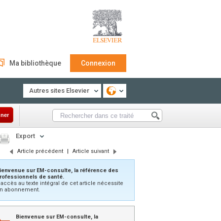
Ma bibliothèque
Connexion
Autres sites Elsevier
ner
Export
Article précédent
|
Article suivant
ienvenue sur EM-consulte, la référence des
rofessionnels de santé.
’accès au texte intégral de cet article nécessite
n abonnement.
Bienvenue sur EM-consulte, la