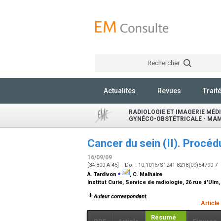
Rechercher
Actualités
Revues
Trait
RADIOLOGIE ET IMAGERIE MÉDI
GYNÉCO-OBSTÉTRICALE - MA
Cancer du sein (II). Procé
16/09/09
[34-800-A-45] - Doi : 10.1016/S1241-8218(09)54790-7
⁎
A. Tardivon
, C. Malhaire
Institut Curie, Service de radiologie, 26 rue d'Ul
Auteur correspondant.
Article
Résumé