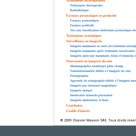
Traitements locorégionaux
Techniques chirurgicales
Radiothérapie
Facteurs pronostiques et prédictifs
Facteurs pronostiques
Facteurs prédictifs
Vers une classification moléculaire pronostique de
Traitements systémiques
Surveillance en imagerie
Imagerie mammaire en cours de traitement néoadj
Imagerie mammaire après traitement conservateur
Imagerie autre que mammaire, bilan d'extension et
Nouveautés en imagerie du sein
Mammographie numérique plein champ
Tomodensitométrie dédiée à l'imagerie du sein
Élastographie
Appareils de scintigraphie dédiés à l'imagerie m
Imagerie par résonance magnétique
Imagerie optique
Destruction tumorale percutanée
Imagerie moléculaire, le futur
Conclusion
Conflit d'intérêt
© 2009 Elsevier Masson SAS. Tous droits réser