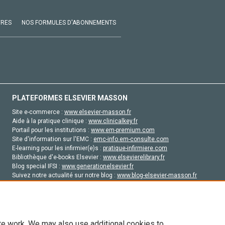
VRES
NOS FORMULES D'ABONNEMENTS
PLATEFORMES ELSEVIER MASSON
Site e-commerce :
www.elsevier-masson.fr
Aide à la pratique clinique :
www.clinicalkey.fr
Portail pour les institutions :
www.em-premium.com
Site d'information sur l'EMC :
emc-info.em-consulte.com
E-learning pour les infirmier(e)s :
pratique-infirmiere.com
Bibliothèque d'e-books Elsevier :
www.elsevierelibrary.fr
Blog special IFSI :
www.generationelsevier.fr
Suivez notre actualité sur notre blog :
www.blog-elsevier-masson.fr
Site d'emploi en santé :
emploisante.com
te work. We may also use additional cookies to