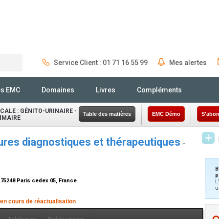
Service Client : 01 71 16 55 99
Mes alertes
Rechercher
és EMC
Domaines
Livres
Compléments
CALE : GÉNITO-URINAIRE -
Table des matières
EMC Démo
S'abon
MMAIRE
dures diagnostiques et thérapeutiques
-
B
p
m, 75248 Paris cedex 05, France
L
u
 en cours de réactualisation