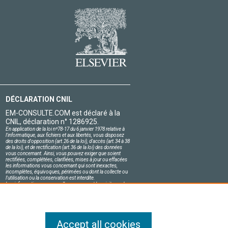
DÉCLARATION CNIL
EM-CONSULTE.COM est déclaré à la
CNIL, déclaration n° 1286925.
En application de la loi nº78-17 du 6 janvier 1978 relative à
l'informatique, aux fichiers et aux libertés, vous disposez
des droits d'opposition (art.26 de la loi), d'accès (art.34 à 38
de la loi), et de rectification (art.36 de la loi) des données
vous concernant. Ainsi, vous pouvez exiger que soient
rectifiées, complétées, clarifiées, mises à jour ou effacées
les informations vous concernant qui sont inexactes,
incomplètes, équivoques, périmées ou dont la collecte ou
l'utilisation ou la conservation est interdite.
Les informations personnelles concernant les visiteurs de
notre site, y compris leur identité, sont confidentielles.
Le responsable du site s'engage sur l'honneur à respecter
les conditions légales de confidentialité applicables en
France et à ne pas divulguer ces informations à des tiers.
Accept all cookies