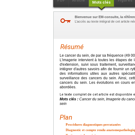
PDF
Article
Figures
Mots clés
Bienvenue sur EM-consulte, la référen
L’accès au texte intégral de cet article 
Résumé
Le cancer du sein, de par sa fréquence (49 0
L'imagerie intervient à toutes les étapes de 
d'extension, suivi sous traitement, surveill
intégrer d'autres savoirs afin de fournir un r
des informations utiles aux autres spéciali
surveillance des cancers du sein. Ainsi, ce
cancers du sein. Les évolutions en cours e
abordées.
Le texte complet de cet article est disponible 
Mots clés :
Cancer du sein, Imagerie du cance
sein
Plan
Procédures diagnostiques percutanées
Diagnostic et compte rendu anatomopathologi