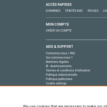
ACCÈS RAPIDES
DOMAINES
TRAITÉS EMC
REVUES
LI
MON COMPTE
CRÉER UN COMPTE
AIDE & SUPPORT
Contactez-nous / FAQ
Qui sommes-nous ?
Mentions légales
© - Avertissements
Termes et conditions d'utilisation
Politique rédactionnelle
Politique publicitaire
Cookie settings
Politique de la vie privée
We use cookies that are necessary to make our si