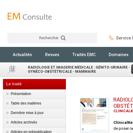
Rechercher
Service C
Rechercher
Actualités
Revues
Traités EMC
Domaines
RADIOLOGIE ET IMAGERIE MÉDICALE : GÉNITO-URINAIRE -
GYNÉCO-OBSTÉTRICALE - MAMMAIRE
Le traité
Présentation
RADIOLO
Table des matières
OBSTÉT
CLINICALK
Dernière mise à jour
Articles archivés
ClinicalK
de poser ra
Articles en prépublication