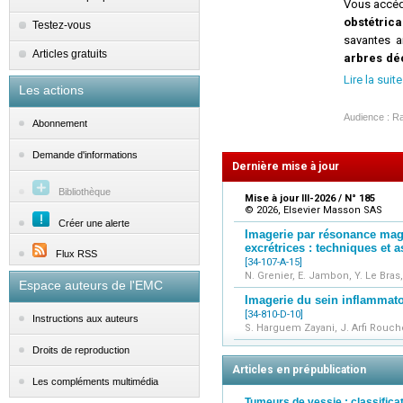
Vous accéde
obstétric
Testez-vous
savantes a
Articles gratuits
arbres dé
sujet et ad
Lire la suite
Les actions
Les
Gyn
Audience : R
Abonnement
Demande d'informations
Dernière mise à jour
d
Bibliothèque
Mise à jour III-2026 / N° 185
© 2026, Elsevier Masson SAS
Créer une alerte
Imagerie par résonance magn
excrétrices : techniques et
Flux RSS
[34-107-A-15]
N. Grenier, E. Jambon, Y. Le Bra
Espace auteurs de l'EMC
Imagerie du sein inflammato
[34-810-D-10]
Instructions aux auteurs
S. Harguem Zayani, J. Arfi Rouche
Droits de reproduction
Articles en prépublication
Les compléments multimédia
Tumeurs de vessie : classific