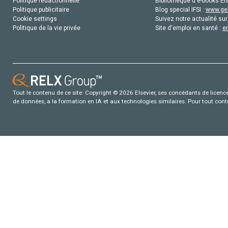
Politique rédactionnelle
Bibliothèque d'e-books Els
Politique publicitaire
Blog special IFSI :
www.gen
Cookie settings
Suivez notre actualité sur
Politique de la vie privée
Site d'emploi en santé :
e
Tout le contenu de ce site: Copyright © 2026 Elsevier, ses concédants de licence e
de données, a la formation en IA et aux technologies similaires. Pour tout con