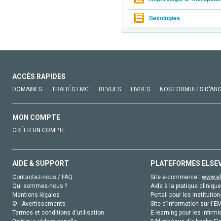
Sexologies
ACCÈS RAPIDES
DOMAINES
TRAITÉS EMC
REVUES
LIVRES
NOS FORMULES D'AB
MON COMPTE
CRÉER UN COMPTE
AIDE & SUPPORT
PLATEFORMES ELSE
Contactez-nous / FAQ
Site e-commerce :
www.el
Qui sommes-nous ?
Aide à la pratique clinique
Mentions légales
Portail pour les institution
© - Avertissements
Site d'information sur l'E
Termes et conditions d'utilisation
E-learning pour les infirmi