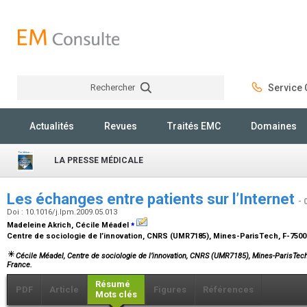
Rechercher
Service C
Rechercher
Actualités
Revues
Traités EMC
Domaines
LA PRESSE MÉDICALE
Les échanges entre patients sur l’Internet
- 
Doi : 10.1016/j.lpm.2009.05.013
⁎
Madeleine Akrich, Cécile Méadel
Centre de sociologie de l’innovation, CNRS (UMR7185), Mines-ParisTech, F-7500
Cécile Méadel
, Centre de sociologie de l’innovation, CNRS (UMR7185), Mines-ParisTech
France.
Résumé
PDF
Article
Figures
Références
Mots clés