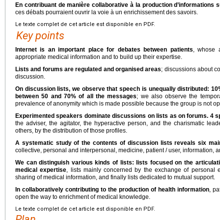
En contribuant de manière collaborative à la production d’informations s
ces débats pourraient ouvrir la voie à un enrichissement des savoirs.
Le texte complet de cet article est disponible en PDF.
Key points
Internet is an important place for debates between patients
, whose a
appropriate medical information and to build up their expertise.
Lists and forums are regulated and organised areas
; discussions about c
discussion.
On discussion lists, we observe that speech is unequally distributed: 1
between 50 and 70% of all the messages
; we also observe the tempora
prevalence of anonymity which is made possible because the group is not open
Experimented speakers dominate discussions on lists as on forums. 4 sp
the adviser, the agitator, the hyperactive person, and the charismatic lead
others, by the distribution of those profiles.
A systematic study of the contents of discussion lists reveals six mai
collective, personal and interpersonal, medicine, patient / user, information, a
We can distinguish various kinds of lists: lists focused on the articul
medical expertise
, lists mainly concerned by the exchange of personal e
sharing of medical information, and finally lists dedicated to mutual support.
In collaboratively contributing to the production of health information
, pa
open the way to enrichment of medical knowledge.
Le texte complet de cet article est disponible en PDF.
Plan