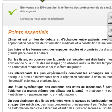
Bienvenue sur EM-consulte, la référence des professionnels de santé.
Article gratuit.
c
Connectez-vous pour en bénéficier!
vo
Points essentiels
co
L’Internet est un lieu de débats et d’échanges entre patients avec d
appropriation collective de l’information médicale et la constitution d’une for
Les listes et les forums sont des espaces régulés et organisés
; la disc
grande place dans les débats.
Sur les listes, on observe que la parole est inégalement distribuée
: le
envoient de 50 à 70 % des messages ; on observe aussi la stabilité tempore
de l’anonymat rendu possible par la clôture du groupe.
Les intervenants les plus expérimentés dominent les échanges sur 
distingue 4 profils d’intervenants dont la répartition contribue à définir la tonali
l’hyperactif, et le leader charismatique;
Une étude systématique des contenus des listes de discussion à parti
évidence six grands thèmes des débats sur la santé
: « phatique », « per
« médicine », « patient/usager », et « information ».
On peut distinguer des listes orientées vers le partage et l’articulation
et expertise médicale
, des listes concernées principalement par l’échange
de l’information médicale est central, et enfin des listes consacrées au souti