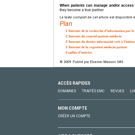
When patients can manage and/or access t
they become a true partner.
Le texte complet de cet article est disponible 
Plan
L’Internet de la recherche d’information par le
L’Internet du courriel patient-médecin
L’Internet du dossier informatisé créé à l’initia
L’Internet de la cogestion médecin-patient
Conflits d’intérêts
© 2009 Publié par Elsevier Masson SAS.
ACCÈS RAPIDES
DOMAINES
TRAITÉS EMC
REVUES
LI
MON COMPTE
CRÉER UN COMPTE