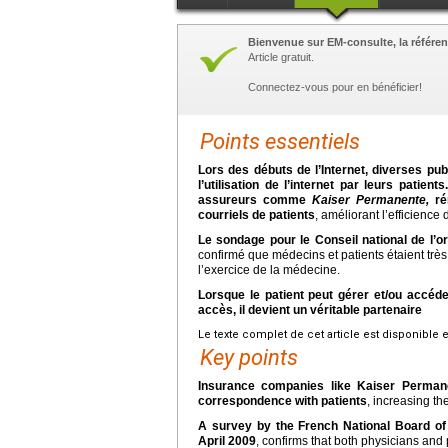
Bienvenue sur EM-consulte, la référen
Article gratuit.
Connectez-vous pour en bénéficier!
Points essentiels
Lors des débuts de l’Internet, diverses pu
l’utilisation de l’internet par leurs patients.
assureurs comme
Kaiser Permanente,
r
courriels de patients
, améliorant l’efficience 
Le sondage pour le Conseil national de l’o
confirmé que médecins et patients étaient tr
l’exercice de la médecine.
Lorsque le patient peut gérer et/ou accéd
accès, il devient un véritable partenaire
Le texte complet de cet article est disponible 
Key points
Insurance companies like Kaiser Permane
correspondence with patients
, increasing the
A survey by the French National Board of 
April 2009
, confirms that both physicians and 