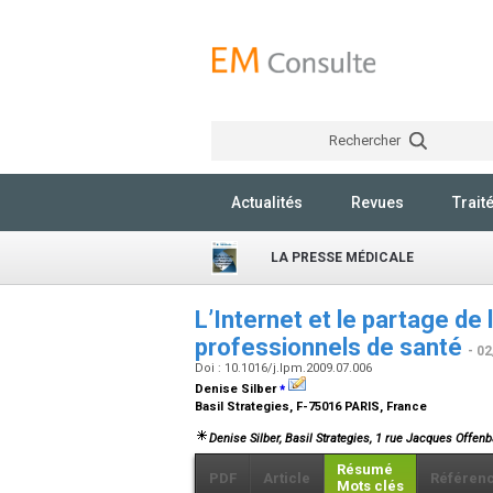
Rechercher
Actualités
Revues
Trait
LA PRESSE MÉDICALE
L’Internet et le partage de
professionnels de santé
- 0
Doi : 10.1016/j.lpm.2009.07.006
⁎
Denise Silber
Basil Strategies, F-75016 PARIS, France
Denise Silber
, Basil Strategies, 1 rue Jacques Offen
Résumé
PDF
Article
Référen
Mots clés