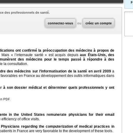
p
ce des professionnels de santé.
connectez-vous
ou
créez un compte
blications ont confirmé la préoccupation des médecins à propos de
Mais « l’internaute santé » est acquis depuis
aux États-Unis, des
émunèrent des médecins pour le temps passé à répondre à des
de la consultation.
rdre des médecins sur l’informatisation de la santé en avril 2009
a
ès favorables en France au développement des outils informatiques dans
er à son dossier médical et déterminer quels professionnels y ont
en PDF.
nte in the United States remunerate physicians for their email
 efficiency of office visits.
Physicians regarding the computerization of medical practices in
patients in France are very favorable to the development of these tools.