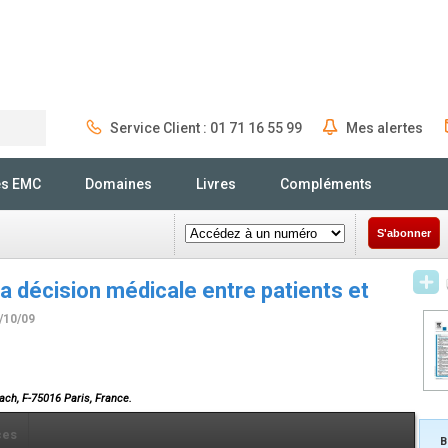
Service Client : 01 71 16 55 99
Mes alertes
Rechercher
és EMC
Domaines
Livres
Compléments
S'abonner
 la décision médicale entre patients et
2/10/09
bach, F-75016 Paris, France.
ces
B