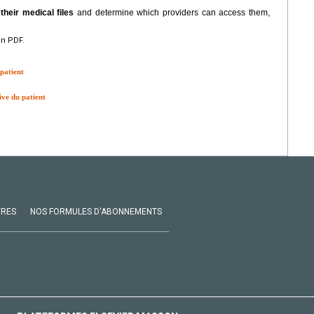
heir medical files
and determine which providers can access them,
en PDF.
 patient
tive du patient
VRES
NOS FORMULES D'ABONNEMENTS