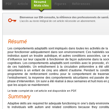
Résumé
PDF
Article
Figures
Références
Mots clés
Bienvenue sur EM-consulte, la référence des professionnels de santé.
L’accès au texte intégral de cet article nécessite un abonnement.
Résumé
Les comportements adaptatifs sont impliqués dans toutes les activités de la 
pour fonctionner adéquatement dans son environnement. Ces habiletés sont
individus ayant un trouble autistique, et autres conditions associées, car e
d’influence sur leur capacité à fonctionner de façon autonome dans la so
cognitives. Les comportements adaptatifs sont corrélés avec le pronostic, d’o
de ces habiletés. Un entraînement à la circulation piétonnière a été ut
sécuritaires à un enfant de cinq ans atteint d’autisme. Pendant la conditi
programme de renforcement continu pour le comportement de traverser 
l’entraînement, la moyenne des comportements sécuritaires est passée 
phase d’intervention. Un suivi a été réalisé à deux semaines et huit mois en p
que les acquis se maintiennent.
Le texte complet de cet article est disponible en PDF.
Summary
Adaptive skills are required for adequate functioning in one’s daily environme
to individuals with autism and related conditions because they constitu