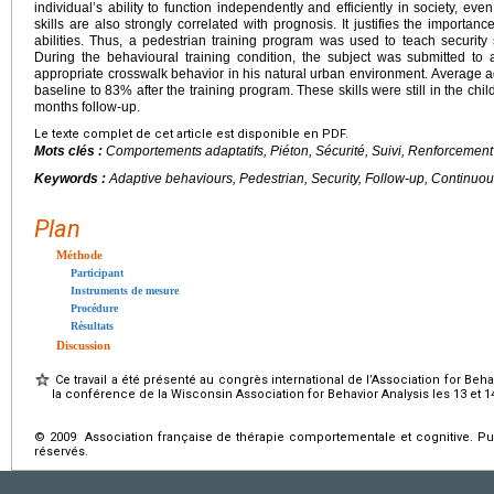
individual’s ability to function independently and efficiently in society, ev
skills are also strongly correlated with prognosis. It justifies the importan
abilities. Thus, a pedestrian training program was used to teach security s
During the behavioural training condition, the subject was submitted to
appropriate crosswalk behavior in his natural urban environment. Average
baseline to 83% after the training program. These skills were still in the chi
months follow-up.
Le texte complet de cet article est disponible en PDF.
Mots clés :
Comportements adaptatifs, Piéton, Sécurité, Suivi, Renforcement
Keywords :
Adaptive behaviours, Pedestrian, Security, Follow-up, Continuou
Plan
Méthode
Participant
Instruments de mesure
Procédure
Résultats
Discussion
Ce travail a été présenté au congrès international de l’Association for Beha
la conférence de la Wisconsin Association for Behavior Analysis les 13 et 1
© 2009 Association française de thérapie comportementale et cognitive. Pub
réservés.