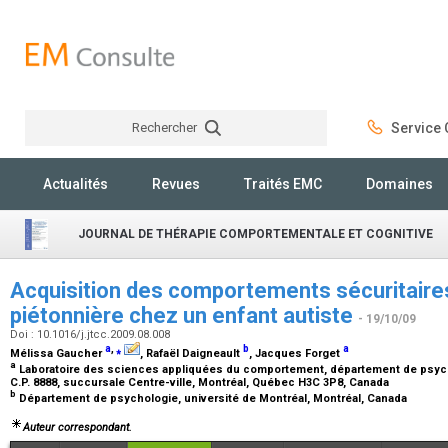
Rechercher
Service C
Rechercher
Actualités
Revues
Traités EMC
Domaines
JOURNAL DE THÉRAPIE COMPORTEMENTALE ET COGNITIVE
Acquisition des comportements sécuritaires
piétonnière chez un enfant autiste
- 19/10/09
Doi : 10.1016/j.jtcc.2009.08.008
a
,
⁎
b
a
Mélissa Gaucher
, Rafaël Daigneault
, Jacques Forget
a
Laboratoire des sciences appliquées du comportement, département de psycho
C.P. 8888, succursale Centre-ville, Montréal, Québec H3C 3P8, Canada
b
Département de psychologie, université de Montréal, Montréal, Canada
Auteur correspondant.