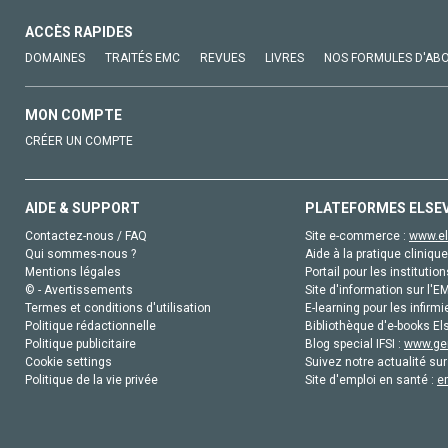
ACCÈS RAPIDES
DOMAINES
TRAITÉS EMC
REVUES
LIVRES
NOS FORMULES D'AB
MON COMPTE
CRÉER UN COMPTE
AIDE & SUPPORT
PLATEFORMES ELSE
Contactez-nous / FAQ
Site e-commerce :
www.el
Qui sommes-nous ?
Aide à la pratique clinique
Mentions légales
Portail pour les institution
© - Avertissements
Site d'information sur l'E
Termes et conditions d'utilisation
E-learning pour les infirmi
Politique rédactionnelle
Bibliothèque d'e-books Els
Politique publicitaire
Blog special IFSI :
www.gen
Cookie settings
Suivez notre actualité sur
Politique de la vie privée
Site d'emploi en santé :
e