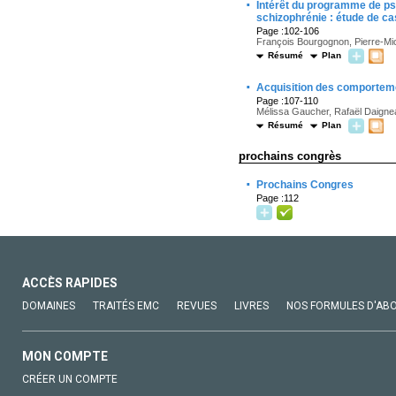
·
Intérêt du programme de p
schizophrénie : étude de ca
Page :102-106
François Bourgognon, Pierre-M
Résumé
Plan
·
Acquisition des comportemen
Page :107-110
Mélissa Gaucher, Rafaël Daigne
Résumé
Plan
prochains congrès
·
Prochains Congres
Page :112
ACCÈS RAPIDES
DOMAINES
TRAITÉS EMC
REVUES
LIVRES
NOS FORMULES D'AB
MON COMPTE
CRÉER UN COMPTE