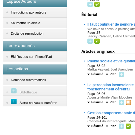
Espace Auteurs
Instructions aux auteurs
Éditorial
·
Soumettre un article
Il faut continuer de peindr
We have to continue painting af
Page :87
Droits de reproduction
Stacey Callahan, Céline Clémen
Les + abonnés
Articles originaux
EM|Revues sur iPhone/iPad
·
Phobie sociale et vie quotid
Page :88-92
Les actions
Malika Faytout, Joel Swendsen
Résumé
Plan
Demande d'informations
·
La perception inconsciente 
fonctionnement cérébral
Bibliothèque
Page :93-96
Auguste Morille, Alain Mouchès
Résumé
Plan
Alerte nouveaux numéros
·
Gestion comportementale de 
Page :97-101
Charles-Edouard Rengade, Marc
Résumé
Plan