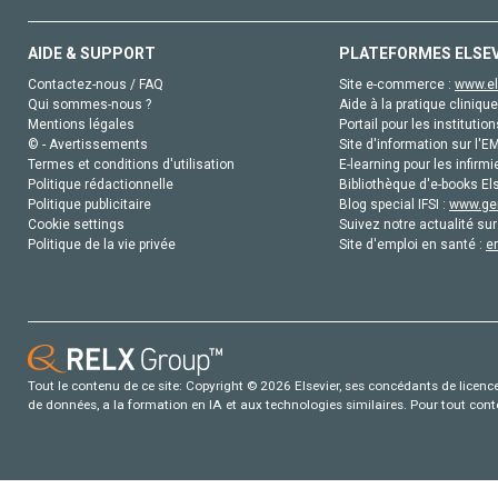
AIDE & SUPPORT
PLATEFORMES ELSE
Contactez-nous / FAQ
Site e-commerce :
www.el
Qui sommes-nous ?
Aide à la pratique clinique
Mentions légales
Portail pour les institution
© - Avertissements
Site d'information sur l'E
Termes et conditions d'utilisation
E-learning pour les infirmi
Politique rédactionnelle
Bibliothèque d'e-books Els
Politique publicitaire
Blog special IFSI :
www.gen
Cookie settings
Suivez notre actualité sur
Politique de la vie privée
Site d'emploi en santé :
e
Tout le contenu de ce site: Copyright © 2026 Elsevier, ses concédants de licence e
de données, a la formation en IA et aux technologies similaires. Pour tout con