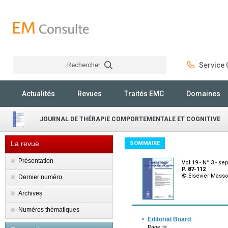
Rechercher
Service C
Rechercher
Actualités
Revues
Traités EMC
Domaines
JOURNAL DE THÉRAPIE COMPORTEMENTALE ET COGNITIVE
La revue
SOMMAIRE
Présentation
Vol 19 - N° 3 - s
P. 87-112
© Elsevier Mass
Dernier numéro
Archives
Numéros thématiques
·
Editorial Board
Page :iii