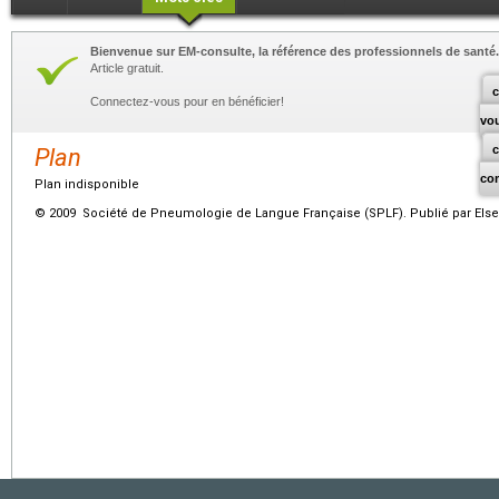
Bienvenue sur EM-consulte, la référence des professionnels de santé.
Article gratuit.
c
Connectez-vous pour en bénéficier!
vo
Plan
co
Plan indisponible
© 2009 Société de Pneumologie de Langue Française (SPLF). Publié par Elsev