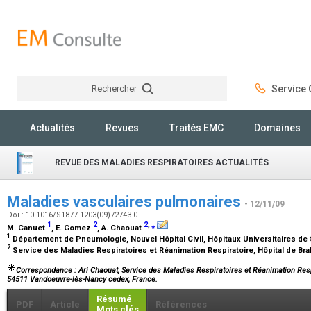
Rechercher
Service C
Rechercher
Actualités
Revues
Traités EMC
Domaines
REVUE DES MALADIES RESPIRATOIRES ACTUALITÉS
Maladies vasculaires pulmonaires
- 12/11/09
Doi : 10.1016/S1877-1203(09)72743-0
1
2
2
,
⁎
M. Canuet
, E. Gomez
, A. Chaouat
1
Département de Pneumologie, Nouvel Hôpital Civil, Hôpitaux Universitaires de
2
Service des Maladies Respiratoires et Réanimation Respiratoire, Hôpital de B
Correspondance : Ari Chaouat, Service des Maladies Respiratoires et Réanimation Respi
54511 Vandoeuvre-lès-Nancy cedex, France.
Résumé
PDF
Article
Références
Mots clés