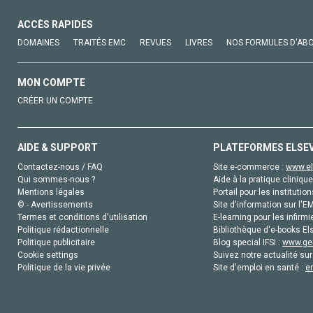
ACCÈS RAPIDES
DOMAINES
TRAITÉS EMC
REVUES
LIVRES
NOS FORMULES D'AB
MON COMPTE
CRÉER UN COMPTE
AIDE & SUPPORT
PLATEFORMES ELSE
Contactez-nous / FAQ
Site e-commerce :
www.el
Qui sommes-nous ?
Aide à la pratique clinique
Mentions légales
Portail pour les institution
© - Avertissements
Site d'information sur l'E
Termes et conditions d'utilisation
E-learning pour les infirmi
Politique rédactionnelle
Bibliothèque d'e-books Els
Politique publicitaire
Blog special IFSI :
www.gen
Cookie settings
Suivez notre actualité sur
Politique de la vie privée
Site d'emploi en santé :
e