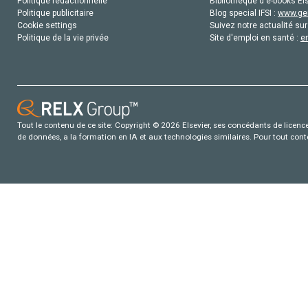
Politique rédactionnelle
Bibliothèque d'e-books Els
Politique publicitaire
Blog special IFSI :
www.gen
Cookie settings
Suivez notre actualité sur
Politique de la vie privée
Site d'emploi en santé :
e
Tout le contenu de ce site: Copyright © 2026 Elsevier, ses concédants de licence e
de données, a la formation en IA et aux technologies similaires. Pour tout con