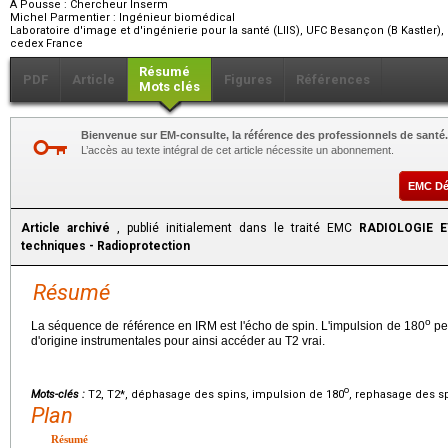
A Pousse :
Chercheur Inserm
Michel Parmentier :
Ingénieur biomédical
Laboratoire d'image et d'ingénierie pour la santé (LIIS), UFC Besançon (B Kastler
cedex France
Résumé
PDF
Article
Figures
Références
Mots clés
Bienvenue sur EM-consulte, la référence des professionnels de santé.
L’accès au texte intégral de cet article nécessite un abonnement.
EMC D
Article archivé
, publié initialement dans le traité EMC
RADIOLOGIE E
techniques - Radioprotection
Résumé
o
La séquence de référence en IRM est l'écho de spin. L'impulsion de 180
pe
d'origine instrumentales pour ainsi accéder au T2 vrai.
o
Mots-clés :
T2, T2*, déphasage des spins, impulsion de 180
, rephasage des s
Plan
Résumé