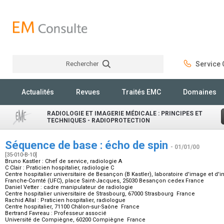
Rechercher
Service C
Rechercher
Actualités
Revues
Traités EMC
Domaines
RADIOLOGIE ET IMAGERIE MÉDICALE : PRINCIPES ET
TECHNIQUES - RADIOPROTECTION
Séquence de base : écho de spin
- 01/01/00
[35-010-B-10]
Bruno Kastler :
Chef de service, radiologie A
C Clair :
Praticien hospitalier, radiologie C
Centre hospitalier universitaire de Besançon (B Kastler), laboratoire d'image et d'in
Franche-Comté (UFC), place Saint-Jacques, 25030 Besançon cedex France
Daniel Vetter :
cadre manipulateur de radiologie
Centre hospitalier universitaire de Strasbourg, 67000 Strasbourg France
Rachid Allal :
Praticien hospitalier, radiologue
Centre hospitalier, 71100 Châlon-sur-Saône France
Bertrand Favreau :
Professeur associé
Université de Compiègne, 60200 Compiègne France