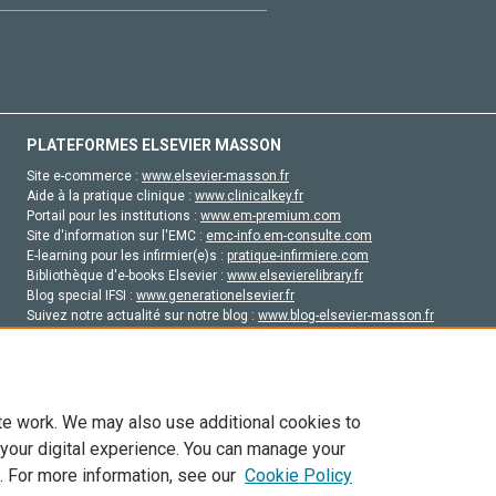
PLATEFORMES ELSEVIER MASSON
Site e-commerce :
www.elsevier-masson.fr
Aide à la pratique clinique :
www.clinicalkey.fr
Portail pour les institutions :
www.em-premium.com
Site d'information sur l'EMC :
emc-info.em-consulte.com
E-learning pour les infirmier(e)s :
pratique-infirmiere.com
Bibliothèque d'e-books Elsevier :
www.elsevierelibrary.fr
Blog special IFSI :
www.generationelsevier.fr
Suivez notre actualité sur notre blog :
www.blog-elsevier-masson.fr
Site d'emploi en santé :
emploisante.com
te work. We may also use additional cookies to
 your digital experience. You can manage your
. For more information, see our
Cookie Policy
vier, ses concédants de licence et ses contributeurs. Tout les droits sont réservés, y 
ogies similaires. Pour tout contenu en libre accès, les conditions de licence Creati