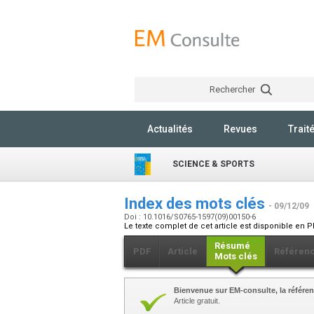
Rechercher
Actualités
Revues
Trait
SCIENCE & SPORTS
Index des mots clés
- 09/12/09
Doi : 10.1016/S0765-1597(09)00150-6
Le texte complet de cet article est disponible en P
Résumé
PDF
Article
Référen
Mots clés
Bienvenue sur EM-consulte, la référen
Article gratuit.