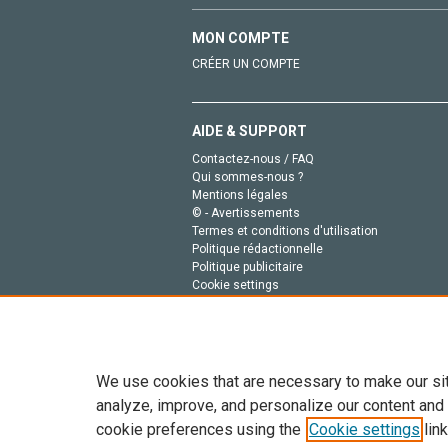
MON COMPTE
CRÉER UN COMPTE
AIDE & SUPPORT
Contactez-nous / FAQ
Qui sommes-nous ?
Mentions légales
© - Avertissements
Termes et conditions d'utilisation
Politique rédactionnelle
Politique publicitaire
Cookie settings
Politique de la vie privée
We use cookies that are necessary to make our si
analyze, improve, and personalize our content and
cookie preferences using the
Cookie settings
link
Tout le contenu de ce site: Copyright © 2026 Else
de données, a la formation en IA et aux technol