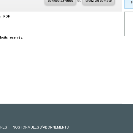
connectez-vous
ou
créez un compte
p
en PDF.
roits réservés.
VRES
NOS FORMULES D'ABONNEMENTS