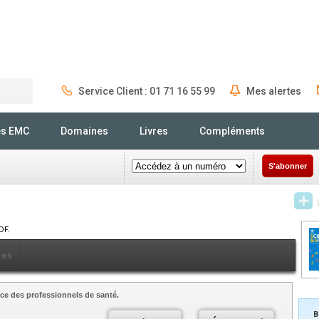
Service Client : 01 71 16 55 99
Mes alertes
Rechercher
és EMC
Domaines
Livres
Compléments
S'abonner
DF.
ces
ce des professionnels de santé.
B