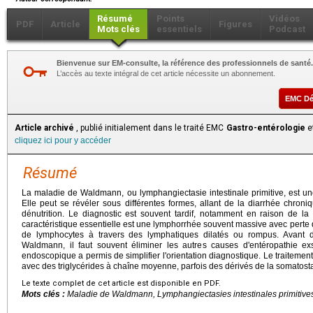
Résumé
Points
Vidéos
PDF
Article
Figures
Mots clés
essentiels
Podcast
Bienvenue sur EM-consulte, la référence des professionnels de santé.
L’accès au texte intégral de cet article nécessite un abonnement.
EMC D
Article archivé
, publié initialement dans le traité EMC
Gastro-entérologie
et
cliquez ici pour y accéder
Résumé
La maladie de Waldmann, ou lymphangiectasie intestinale primitive, est un
Elle peut se révéler sous différentes formes, allant de la diarrhée chroniq
dénutrition. Le diagnostic est souvent tardif, notamment en raison de 
caractéristique essentielle est une lymphorrhée souvent massive avec perte d
de lymphocytes à travers des lymphatiques dilatés ou rompus. Avant d
Waldmann, il faut souvent éliminer les autres causes d'entéropathie e
endoscopique a permis de simplifier l'orientation diagnostique. Le traitemen
avec des triglycérides à chaîne moyenne, parfois des dérivés de la somatosta
Le texte complet de cet article est disponible en PDF.
Mots clés :
Maladie de Waldmann, Lymphangiectasies intestinales primitives