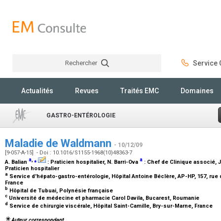
Rechercher
Service C
Rechercher
Actualités
Revues
Traités EMC
Domaines
GASTRO-ENTÉROLOGIE
Maladie de Waldmann
- 10/12/09
[9-057-A-15] - Doi : 10.1016/S1155-1968(10)48363-7
a
,
⁎
a
A. Balian
:
Praticien hospitalier
, N. Barri-Ova
:
Chef de Clinique associé
, 
Praticien hospitalier
a
Service d'hépato-gastro-entérologie, Hôpital Antoine Béclère, AP-HP, 157, rue d
France
b
Hôpital de Tubuai, Polynésie française
c
Université de médecine et pharmacie Carol Davila, Bucarest, Roumanie
d
Service de chirurgie viscérale, Hôpital Saint-Camille, Bry-sur-Marne, France
Auteur correspondant.