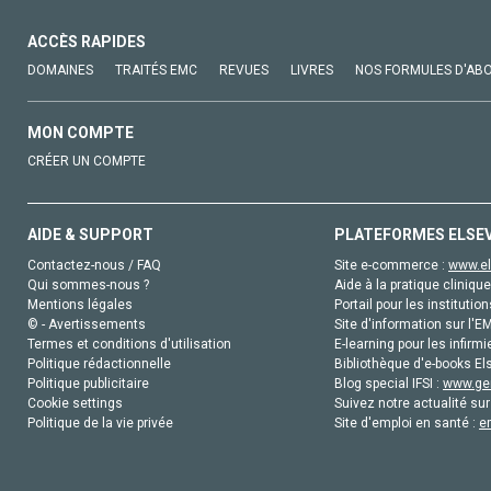
ACCÈS RAPIDES
DOMAINES
TRAITÉS EMC
REVUES
LIVRES
NOS FORMULES D'AB
MON COMPTE
CRÉER UN COMPTE
AIDE & SUPPORT
PLATEFORMES ELSE
Contactez-nous / FAQ
Site e-commerce :
www.el
Qui sommes-nous ?
Aide à la pratique clinique
Mentions légales
Portail pour les institution
© - Avertissements
Site d'information sur l'E
Termes et conditions d'utilisation
E-learning pour les infirmi
Politique rédactionnelle
Bibliothèque d'e-books Els
Politique publicitaire
Blog special IFSI :
www.gen
Cookie settings
Suivez notre actualité sur
Politique de la vie privée
Site d'emploi en santé :
e