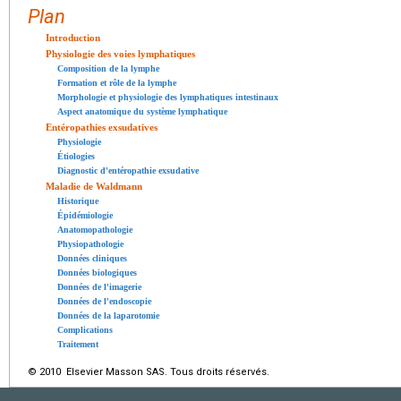
Plan
Introduction
Physiologie des voies lymphatiques
Composition de la lymphe
Formation et rôle de la lymphe
Morphologie et physiologie des lymphatiques intestinaux
Aspect anatomique du système lymphatique
Entéropathies exsudatives
Physiologie
Étiologies
Diagnostic d'entéropathie exsudative
Maladie de Waldmann
Historique
Épidémiologie
Anatomopathologie
Physiopathologie
Données cliniques
Données biologiques
Données de l'imagerie
Données de l'endoscopie
Données de la laparotomie
Complications
Traitement
© 2010 Elsevier Masson SAS. Tous droits réservés.