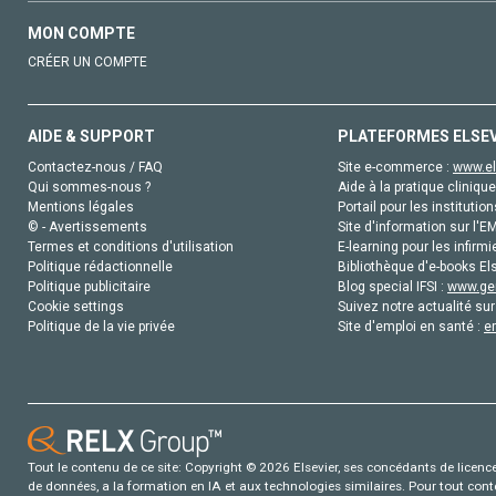
MON COMPTE
CRÉER UN COMPTE
AIDE & SUPPORT
PLATEFORMES ELSE
Contactez-nous / FAQ
Site e-commerce :
www.el
Qui sommes-nous ?
Aide à la pratique clinique
Mentions légales
Portail pour les institution
© - Avertissements
Site d'information sur l'E
Termes et conditions d'utilisation
E-learning pour les infirmi
Politique rédactionnelle
Bibliothèque d'e-books Els
Politique publicitaire
Blog special IFSI :
www.gen
Cookie settings
Suivez notre actualité sur
Politique de la vie privée
Site d'emploi en santé :
e
Tout le contenu de ce site: Copyright © 2026 Elsevier, ses concédants de licence e
de données, a la formation en IA et aux technologies similaires. Pour tout con