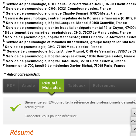
c
Service de pneumologie, CHI Elbeuf–Louviers/Val-de-Reuil, 76503 Elbeuf cede
d
Service de pneumologie, CHG, 60321 Compiègne cedex, France
e
Service de pneumologie, clinique Claude-Bernard, 57070 Metz, France
f
Service de pneumologie, centre hospitalier de la Polynésie française (CHPf), 
g
Service de pneumologie, hôpital Jacques-Monod, 50400 Granville, France
h
Service de pneumologie, centre hospitalier départemental Félix-Guyon, 97400
i
Département des maladies respiratoires, CHG, 72037 Le Mans cedex, France
j
Service de pneumologie, hôpital Manchester, 08011 Charleville-Mézières cede
k
Service de pneumologie et maladies infectieuses, groupe hospitalier Sud Réun
l
Service de pneumologie, CHG, 77104 Meaux cedex, France
m
Service de pneumologie, hôpital André-Mignot, CHG de Versailles, 78157 Le 
n
Service de pneumologie, hôpital Jacques-Cœur, 18016 Bourges cedex, France
o
Service de pneumologie, hôpital Hôtel-Dieu, 75181 Paris cedex 4, France
p
Inserm unité 700, faculté de médecine Xavier-Bichat, 75018 Paris, France
Auteur correspondant.
Résumé
PDF
Article
Tableaux
Références
Mots clés
Bienvenue sur EM-consulte, la référence des professionnels de santé.
Article gratuit.
c
Connectez-vous pour en bénéficier!
vo
Résumé