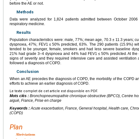
before the AE or not.
Methods
Data were analyzed for 1,824 patients admitted between October 200
respiratory medicine.
Results
Population characteristics were: male, 77%; mean age, 70.3
±
11.3
years; c
dyspnoea, 47%; FEV1
≤
50% predicted, 63%. The 290 patients (15.9%) wi
tended to be younger, female, smokers and had less severe baseline dysp
21% had grade 3–4 dyspnoea and 44% had FEV1
≤
50% predicted. At the
signs of severity and they required intensive care and assisted ventilation
followed a diagnosis of COPD.
Conclusion
When an AE precedes the diagnosis of COPD, the morbidity of the COPD and t
efforts to achieve an earlier diagnosis of COPD.
Le texte complet de cet article est disponible en PDF.
Mots clés :
Bronchopneumopathie chronique obstructive (BPCO), Centre hos
aiguë, France, Prise en charge
Keywords :
Acute exacerbation, France, General hospital, Health care, Chr
(COPD)
Plan
Abréviations