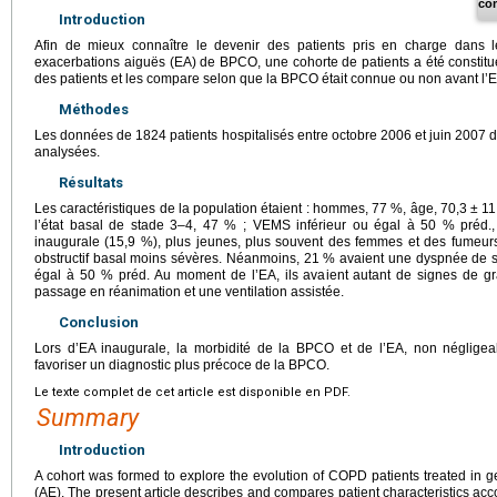
co
Introduction
Afin de mieux connaître le devenir des patients pris en charge dans l
exacerbations aiguës (EA) de BPCO, une cohorte de patients a été constituée.
des patients et les compare selon que la BPCO était connue ou non avant l’E
Méthodes
Les données de 1824 patients hospitalisés entre octobre 2006 et juin 2007 
analysées.
Résultats
Les caractéristiques de la population étaient : hommes, 77 %, âge, 70,3
±
11
l’état basal de stade 3–4, 47 % ; VEMS inférieur ou égal à 50 % préd
inaugurale (15,9 %), plus jeunes, plus souvent des femmes et des fumeu
obstructif basal moins sévères. Néanmoins, 21 % avaient une dyspnée de 
égal à 50 % préd. Au moment de l’EA, ils avaient autant de signes de gra
passage en réanimation et une ventilation assistée.
Conclusion
Lors d’EA inaugurale, la morbidité de la BPCO et de l’EA, non négligeable,
favoriser un diagnostic plus précoce de la BPCO.
Le texte complet de cet article est disponible en PDF.
Summary
Introduction
A cohort was formed to explore the evolution of COPD patients treated in g
(AE). The present article describes and compares patient characteristics 