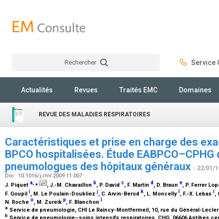
Rechercher
Service C
Rechercher
Actualités
Revues
Traités EMC
Domaines
REVUE DES MALADIES RESPIRATOIRES
Caractéristiques et prise en charge des ex
BPCO hospitalisées. Étude EABPCO–CPHG d
pneumologues des hôpitaux généraux
- 22/01/1
Doi : 10.1016/j.rmr.2009.11.007
a
,
⁎
b
c
d
e
J. Piquet
, J.-M. Chavaillon
, P. David
, F. Martin
, D. Braun
, P. Ferrer Lo
i
j
k
l
i
F. Goupil
, M. Le Poulain-Doubliez
, C. Arvin-Berod
, L. Moncelly
, F.-X. Lebas
,
o
p
l
N. Roche
, M. Zureik
, F. Blanchon
a
Service de pneumologie, CHI Le Raincy-Montfermeil, 10, rue du Général-Lecler
b
Service de pneumologie–soins intensifs respiratoires, CHG, 06606 Antibes ce