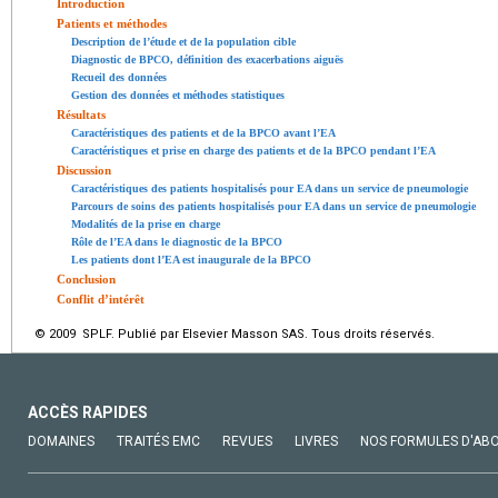
Introduction
Patients et méthodes
Description de l’étude et de la population cible
Diagnostic de BPCO, définition des exacerbations aiguës
Recueil des données
Gestion des données et méthodes statistiques
Résultats
Caractéristiques des patients et de la BPCO avant l’EA
Caractéristiques et prise en charge des patients et de la BPCO pendant l’EA
Discussion
Caractéristiques des patients hospitalisés pour EA dans un service de pneumologie
Parcours de soins des patients hospitalisés pour EA dans un service de pneumologie
Modalités de la prise en charge
Rôle de l’EA dans le diagnostic de la BPCO
Les patients dont l’EA est inaugurale de la BPCO
Conclusion
Conflit d’intérêt
© 2009 SPLF. Publié par Elsevier Masson SAS. Tous droits réservés.
ACCÈS RAPIDES
DOMAINES
TRAITÉS EMC
REVUES
LIVRES
NOS FORMULES D'AB