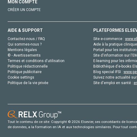
MON COMPTE
CRÉER UN COMPTE
AIDE & SUPPORT
PLATEFORMES ELSE
Contactez-nous / FAQ
Site e-commerce :
www.el
Qui sommes-nous ?
Aide à la pratique clinique
Mentions légales
Portail pour les institution
© - Avertissements
Site d'information sur l'E
Termes et conditions d'utilisation
E-learning pour les infirmi
Politique rédactionnelle
Bibliothèque d'e-books Els
Politique publicitaire
Blog special IFSI :
www.gen
Cookie settings
Suivez notre actualité sur
Politique de la vie privée
Site d'emploi en santé :
e
Tout le contenu de ce site: Copyright © 2026 Elsevier, ses concédants de licence e
de données, a la formation en IA et aux technologies similaires. Pour tout con