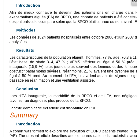
co
Introduction
Afin de mieux connaître le devenir des patients pris en charge dans l
exacerbations aiguës (EA) de BPCO, une cohorte de patients a été constituée.
des patients et les compare selon que la BPCO était connue ou non avant l’E
Méthodes
Les données de 1824 patients hospitalisés entre octobre 2006 et juin 2007 
analysées.
Résultats
Les caractéristiques de la population étaient : hommes, 77 %, âge, 70,3
±
11
l’état basal de stade 3–4, 47 % ; VEMS inférieur ou égal à 50 % préd
inaugurale (15,9 %), plus jeunes, plus souvent des femmes et des fumeu
obstructif basal moins sévères. Néanmoins, 21 % avaient une dyspnée de 
égal à 50 % préd. Au moment de l’EA, ils avaient autant de signes de gra
passage en réanimation et une ventilation assistée.
Conclusion
Lors d’EA inaugurale, la morbidité de la BPCO et de l’EA, non négligeable,
favoriser un diagnostic plus précoce de la BPCO.
Le texte complet de cet article est disponible en PDF.
Summary
Introduction
A cohort was formed to explore the evolution of COPD patients treated in g
(AE). The present article describes and compares patient characteristics 