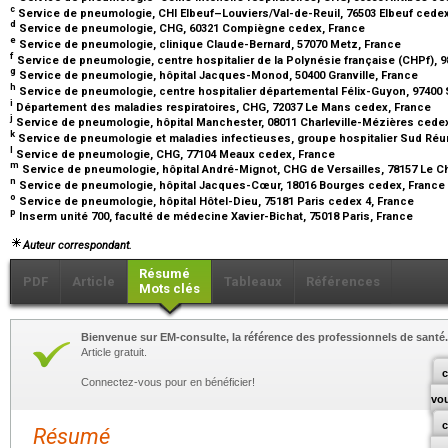
c
Service de pneumologie, CHI Elbeuf–Louviers/Val-de-Reuil, 76503 Elbeuf cede
d
Service de pneumologie, CHG, 60321 Compiègne cedex, France
e
Service de pneumologie, clinique Claude-Bernard, 57070 Metz, France
f
Service de pneumologie, centre hospitalier de la Polynésie française (CHPf), 
g
Service de pneumologie, hôpital Jacques-Monod, 50400 Granville, France
h
Service de pneumologie, centre hospitalier départemental Félix-Guyon, 97400
i
Département des maladies respiratoires, CHG, 72037 Le Mans cedex, France
j
Service de pneumologie, hôpital Manchester, 08011 Charleville-Mézières cede
k
Service de pneumologie et maladies infectieuses, groupe hospitalier Sud Réun
l
Service de pneumologie, CHG, 77104 Meaux cedex, France
m
Service de pneumologie, hôpital André-Mignot, CHG de Versailles, 78157 Le 
n
Service de pneumologie, hôpital Jacques-Cœur, 18016 Bourges cedex, France
o
Service de pneumologie, hôpital Hôtel-Dieu, 75181 Paris cedex 4, France
p
Inserm unité 700, faculté de médecine Xavier-Bichat, 75018 Paris, France
Auteur correspondant.
Résumé
PDF
Article
Tableaux
Références
Mots clés
Bienvenue sur EM-consulte, la référence des professionnels de santé.
Article gratuit.
c
Connectez-vous pour en bénéficier!
vo
Résumé