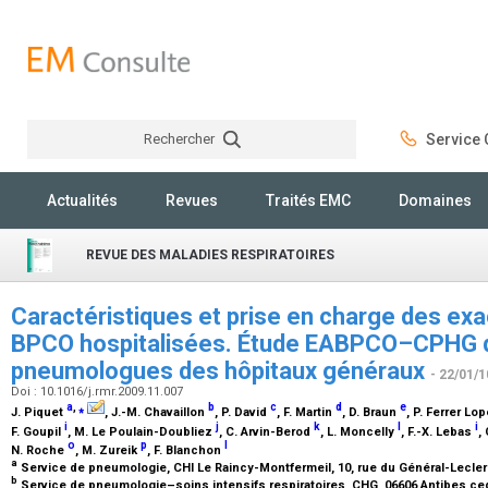
Rechercher
Service C
Rechercher
Actualités
Revues
Traités EMC
Domaines
REVUE DES MALADIES RESPIRATOIRES
Caractéristiques et prise en charge des ex
BPCO hospitalisées. Étude EABPCO–CPHG d
pneumologues des hôpitaux généraux
- 22/01/1
Doi : 10.1016/j.rmr.2009.11.007
a
,
⁎
b
c
d
e
J. Piquet
, J.-M. Chavaillon
, P. David
, F. Martin
, D. Braun
, P. Ferrer Lo
i
j
k
l
i
F. Goupil
, M. Le Poulain-Doubliez
, C. Arvin-Berod
, L. Moncelly
, F.-X. Lebas
,
o
p
l
N. Roche
, M. Zureik
, F. Blanchon
a
Service de pneumologie, CHI Le Raincy-Montfermeil, 10, rue du Général-Lecler
b
Service de pneumologie–soins intensifs respiratoires, CHG, 06606 Antibes ce