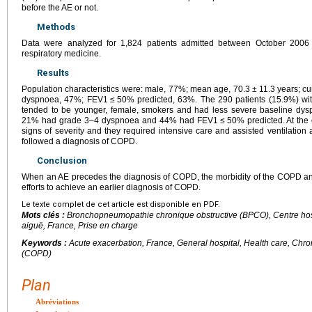
before the AE or not.
Methods
Data were analyzed for 1,824 patients admitted between October 200
respiratory medicine.
Results
Population characteristics were: male, 77%; mean age, 70.3
±
11.3
years; c
dyspnoea, 47%; FEV1
≤
50% predicted, 63%. The 290 patients (15.9%) wi
tended to be younger, female, smokers and had less severe baseline dysp
21% had grade 3–4 dyspnoea and 44% had FEV1
≤
50% predicted. At the
signs of severity and they required intensive care and assisted ventilation
followed a diagnosis of COPD.
Conclusion
When an AE precedes the diagnosis of COPD, the morbidity of the COPD and t
efforts to achieve an earlier diagnosis of COPD.
Le texte complet de cet article est disponible en PDF.
Mots clés :
Bronchopneumopathie chronique obstructive (BPCO), Centre hos
aiguë, France, Prise en charge
Keywords :
Acute exacerbation, France, General hospital, Health care, Chr
(COPD)
Plan
Abréviations