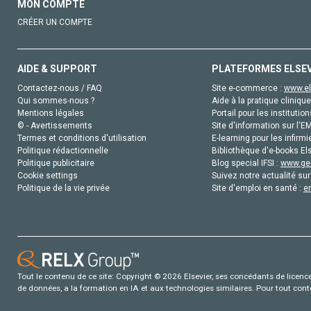
MON COMPTE
CRÉER UN COMPTE
AIDE & SUPPORT
PLATEFORMES ELSE
Contactez-nous / FAQ
Site e-commerce :
www.el
Qui sommes-nous ?
Aide à la pratique clinique
Mentions légales
Portail pour les institution
© - Avertissements
Site d'information sur l'E
Termes et conditions d'utilisation
E-learning pour les infirmi
Politique rédactionnelle
Bibliothèque d'e-books Els
Politique publicitaire
Blog special IFSI :
www.gen
Cookie settings
Suivez notre actualité sur
Politique de la vie privée
Site d'emploi en santé :
e
Tout le contenu de ce site: Copyright © 2026 Elsevier, ses concédants de licence e
de données, a la formation en IA et aux technologies similaires. Pour tout con