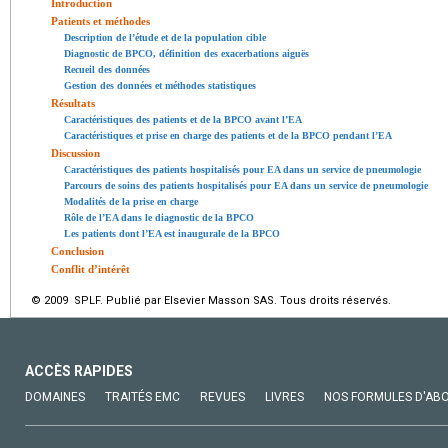
Introduction
Patients et méthodes
Description de l’étude et de la population cible
Diagnostic de BPCO, définition des exacerbations aiguës
Recueil des données
Gestion des données et méthodes statistiques
Résultats
Caractéristiques des patients et de la BPCO avant l’EA
Caractéristiques et prise en charge des patients et de la BPCO pendant l’EA
Discussion
Caractéristiques des patients hospitalisés pour EA dans un service de pneumologie
Parcours de soins des patients hospitalisés pour EA dans un service de pneumologie
Modalités de la prise en charge
Rôle de l’EA dans le diagnostic de la BPCO
Les patients dont l’EA est inaugurale de la BPCO
Conclusion
Conflit d’intérêt
© 2009 SPLF. Publié par Elsevier Masson SAS. Tous droits réservés.
ACCÈS RAPIDES
DOMAINES
TRAITÉS EMC
REVUES
LIVRES
NOS FORMULES D'AB