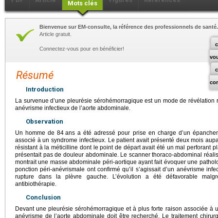
Mots clés
Bienvenue sur EM-consulte, la référence des professionnels de santé.
Article gratuit.
c
Connectez-vous pour en bénéficier!
vo
Résumé
co
Introduction
La survenue d’une pleurésie sérohémorragique est un mode de révélation 
anévrisme infectieux de l’aorte abdominale.
Observation
Un homme de 84
ans a été adressé pour prise en charge d’un épanche
associé à un syndrome infectieux. Le patient avait présenté deux mois au
résistant à la méticilline dont le point de départ avait été un mal perforant pl
présentait pas de douleur abdominale. Le scanner thoraco-abdominal réalisé
montrait une masse abdominale péri-aortique ayant fait évoquer une patholo
ponction péri-anévrismale ont confirmé qu’il s’agissait d’un anévrisme inf
rupture dans la plèvre gauche. L’évolution a été défavorable malg
antibiothérapie.
Conclusion
Devant une pleurésie sérohémorragique et à plus forte raison associée à 
anévrisme de l’aorte abdominale doit être recherché. Le traitement chirurg