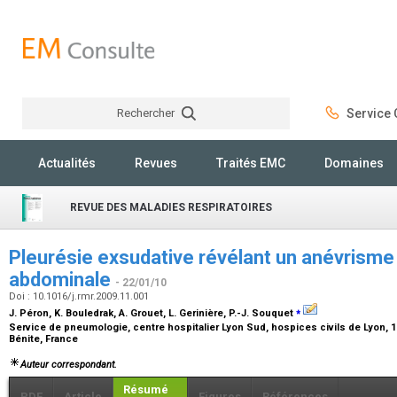
Rechercher
Service C
Rechercher
Actualités
Revues
Traités EMC
Domaines
REVUE DES MALADIES RESPIRATOIRES
Pleurésie exsudative révélant un anévrisme 
abdominale
- 22/01/10
Doi : 10.1016/j.rmr.2009.11.001
⁎
J. Péron, K. Bouledrak, A. Grouet, L. Gerinière, P.-J. Souquet
Service de pneumologie, centre hospitalier Lyon Sud, hospices civils de Lyon, 
Bénite, France
Auteur correspondant.
Résumé
PDF
Article
Figures
Références