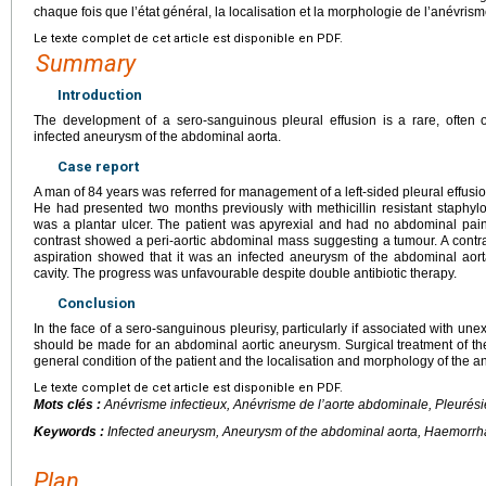
chaque fois que l’état général, la localisation et la morphologie de l’anévrism
Le texte complet de cet article est disponible en PDF.
Summary
Introduction
The development of a sero-sanguinous pleural effusion is a rare, often o
infected aneurysm of the abdominal aorta.
Case report
A man of 84
years was referred for management of a left-sided pleural effusi
He had presented two months previously with methicillin resistant staphylo
was a plantar ulcer. The patient was apyrexial and had no abdominal pai
contrast showed a peri-aortic abdominal mass suggesting a tumour. A cont
aspiration showed that it was an infected aneurysm of the abdominal aorta 
cavity. The progress was unfavourable despite double antibiotic therapy.
Conclusion
In the face of a sero-sanguinous pleurisy, particularly if associated with un
should be made for an abdominal aortic aneurysm. Surgical treatment of t
general condition of the patient and the localisation and morphology of the 
Le texte complet de cet article est disponible en PDF.
Mots clés :
Anévrisme infectieux, Anévrisme de l’aorte abdominale, Pleurés
Keywords :
Infected aneurysm, Aneurysm of the abdominal aorta, Haemorrha
Plan