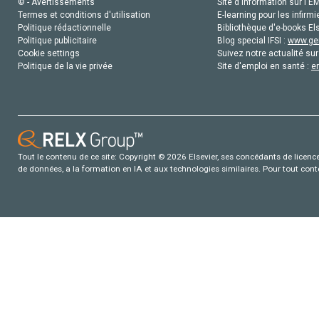
© - Avertissements
Site d'information sur l'E
Termes et conditions d'utilisation
E-learning pour les infirmi
Politique rédactionnelle
Bibliothèque d'e-books Els
Politique publicitaire
Blog special IFSI :
www.gen
Cookie settings
Suivez notre actualité sur
Politique de la vie privée
Site d'emploi en santé :
e
Tout le contenu de ce site: Copyright © 2026 Elsevier, ses concédants de licence e
de données, a la formation en IA et aux technologies similaires. Pour tout con