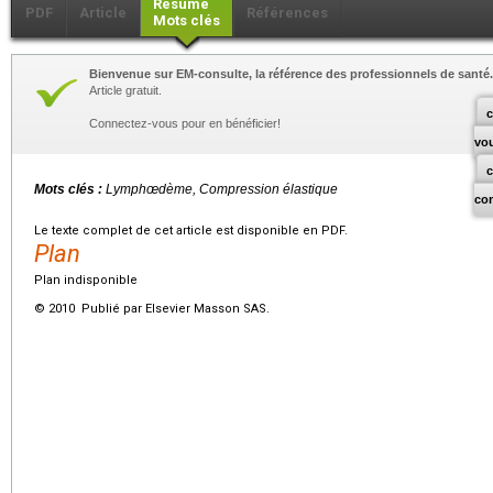
Résumé
PDF
Article
Références
Mots clés
Bienvenue sur EM-consulte, la référence des professionnels de santé.
Article gratuit.
c
Connectez-vous pour en bénéficier!
vo
Mots clés :
Lymphœdème, Compression élastique
co
Le texte complet de cet article est disponible en PDF.
Plan
Plan indisponible
© 2010 Publié par Elsevier Masson SAS.