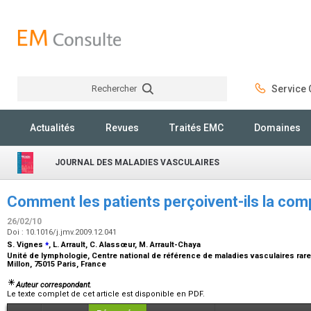
Rechercher
Service C
Rechercher
Actualités
Revues
Traités EMC
Domaines
JOURNAL DES MALADIES VASCULAIRES
Comment les patients perçoivent-ils la com
26/02/10
Doi : 10.1016/j.jmv.2009.12.041
⁎
S. Vignes
, L. Arrault, C. Alassœur, M. Arrault-Chaya
Unité de lymphologie, Centre national de référence de maladies vasculaires rare
Millon, 75015 Paris, France
Auteur correspondant.
Le texte complet de cet article est disponible en PDF.