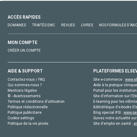
ACCÈS RAPIDES
DOMAINES
TRAITÉS EMC
REVUES
LIVRES
NOS FORMULES D'AB
MON COMPTE
CRÉER UN COMPTE
AIDE & SUPPORT
PLATEFORMES ELSE
Contactez-nous / FAQ
Site e-commerce :
www.el
Qui sommes-nous ?
Aide à la pratique clinique
Mentions légales
Portail pour les institution
© - Avertissements
Site d'information sur l'E
Termes et conditions d'utilisation
E-learning pour les infirmi
Politique rédactionnelle
Bibliothèque d'e-books Els
Politique publicitaire
Blog special IFSI :
www.gen
Cookie settings
Suivez notre actualité sur
Politique de la vie privée
Site d'emploi en santé :
e