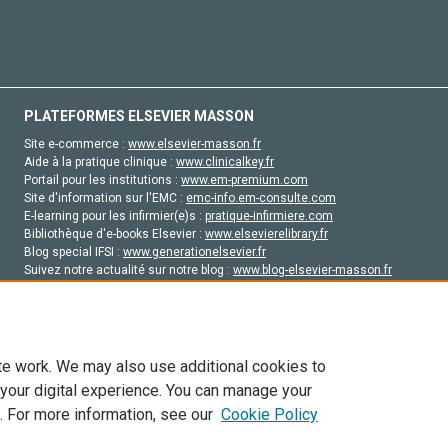
PLATEFORMES ELSEVIER MASSON
Site e-commerce :
www.elsevier-masson.fr
Aide à la pratique clinique :
www.clinicalkey.fr
Portail pour les institutions :
www.em-premium.com
Site d'information sur l'EMC :
emc-info.em-consulte.com
E-learning pour les infirmier(e)s :
pratique-infirmiere.com
Bibliothèque d'e-books Elsevier :
www.elsevierelibrary.fr
Blog special IFSI :
www.generationelsevier.fr
Suivez notre actualité sur notre blog :
www.blog-elsevier-masson.fr
Site d'emploi en santé :
emploisante.com
te work. We may also use additional cookies to
 your digital experience. You can manage your
. For more information, see our
Cookie Policy
vier, ses concédants de licence et ses contributeurs. Tout les droits sont réservés, y 
ogies similaires. Pour tout contenu en libre accès, les conditions de licence Creati