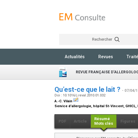
Rechercher
Actualités
Revues
Trait
REVUE FRANÇAISE D'ALLERGOLOG
Qu’est-ce que le lait ?
- 07/04/
Doi : 10.1016/j.reval.2010.01.032
A.-C. Vilain
Service d’allergologie, hôpital St-Vincent, GHICL,
Résumé
PDF
Article
Figures
Mots clés