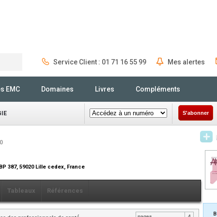
Service Client : 01 71 16 55 99
Mes alertes
Rechercher
és EMC
Domaines
Livres
Compléments
IE
S'abonner
10
 BP 387, 59020 Lille cedex, France
Tableaux
Références
B
pages
4