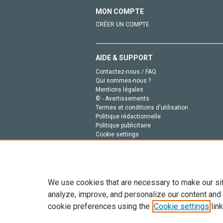
MON COMPTE
CRÉER UN COMPTE
AIDE & SUPPORT
Contactez-nous / FAQ
Qui sommes-nous ?
Mentions légales
© - Avertissements
Termes et conditions d'utilisation
Politique rédactionnelle
Politique publicitaire
Cookie settings
Politique de la vie privée
We use cookies that are necessary to make our si
analyze, improve, and personalize our content and
cookie preferences using the
Cookie settings
link
Tout le contenu de ce site: Copyright © 2026 Else
de données, a la formation en IA et aux technol