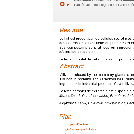
Bienvenue sur EM-consulte, la référen
L’accès au texte intégral de cet article 
Résumé
Le lait est produit par les cellules sécrétric
des nourrissons. Il est riche en protéines et e
Ses composants sont utilisés en ingrédient
déclaration obligatoire.
Le texte complet de cet article est disponible 
Abstract
Milk is produced by the mammary glands of ma
It is rich in proteins and carbohydrates. Nu
ingredients in industrial products. Cow milk i
Le texte complet de cet article est disponible 
Mots clés :
Lait, Lait de vache, Protéines de la
Keywords :
Milk, Cow milk, Milk proteins, Lac
Plan
Un peu d’histoire
Qu’est-ce que le lait ?