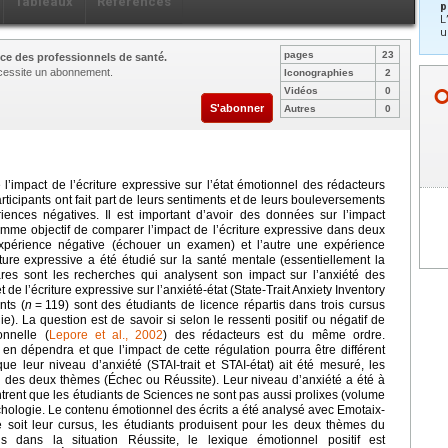
Tableaux
Références
p
L
u
pages
23
ce des professionnels de santé.
nécessite un abonnement.
Iconographies
2
Vidéos
0
S'abonner
Autres
0
l’impact de l’écriture expressive sur l’état émotionnel des rédacteurs
rticipants ont fait part de leurs sentiments et de leurs bouleversements
ences négatives. Il est important d’avoir des données sur l’impact
comme objectif de comparer l’impact de l’écriture expressive dans deux
xpérience négative (échouer un examen) et l’autre une expérience
riture expressive a été étudié sur la santé mentale (essentiellement la
res sont les recherches qui analysent son impact sur l’anxiété des
t de l’écriture expressive sur l’anxiété-état (State-Trait Anxiety Inventory
nts (
n
=
119) sont des étudiants de licence répartis dans trois cursus
ie). La question est de savoir si selon le ressenti positif ou négatif de
onnelle (
Lepore et al., 2002
) des rédacteurs est du même ordre.
 en dépendra et que l’impact de cette régulation pourra être différent
ue leur niveau d’anxiété (STAI-trait et STAI-état) ait été mesuré, les
n des deux thèmes (Échec ou Réussite). Leur niveau d’anxiété a été à
trent que les étudiants de Sciences ne sont pas aussi prolixes (volume
ychologie. Le contenu émotionnel des écrits a été analysé avec Emotaix-
e soit leur cursus, les étudiants produisent pour les deux thèmes du
is dans la situation Réussite, le lexique émotionnel positif est