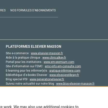
VRES
NOS FORMULES D'ABONNEMENTS
PLATEFORMES ELSEVIER MASSON
Site e-commerce :
www.elsevier-masson.fr
Aide à la pratique clinique :
www.clinicalkey.fr
Portail pour les institutions :
www.em-premium.com
Site d'information sur l'EMC :
emc-info.em-consulte.com
E-learning pour les infirmier(e)s :
pratique-infirmiere.com
Bibliothèque d'e-books Elsevier :
www.elsevierelibrary.fr
Blog special IFSI :
www.generationelsevier.fr
Suivez notre actualité sur notre blog :
www.blog-elsevier-masson.fr
Site d'emploi en santé :
emploisante.com
te work. We may also use additional cookies to