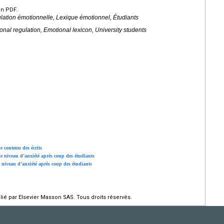
en PDF.
ulation émotionnelle, Lexique émotionnel, Étudiants
onal regulation, Emotional lexicon, University students
le contenu des écrits
 le niveau d’anxiété après coup des étudiants
 niveau d’anxiété après coup des étudiants
ié par Elsevier Masson SAS. Tous droits réservés.