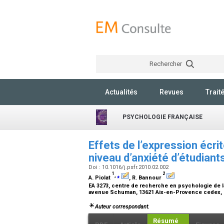
Rechercher
Actualités
Revues
Trait
PSYCHOLOGIE FRANÇAISE
Effets de l’expression écri
niveau d’anxiété d’étudiant
Doi : 10.1016/j.psfr.2010.02.002
1
2
,
⁎
A. Piolat
, R. Bannour
EA 3273, centre de recherche en psychologie de la
avenue Schuman, 13621 Aix-en-Provence cedex,
Auteur correspondant.
Résumé