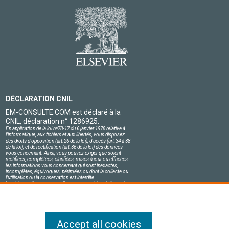
DÉCLARATION CNIL
EM-CONSULTE.COM est déclaré à la
CNIL, déclaration n° 1286925.
En application de la loi nº78-17 du 6 janvier 1978 relative à
l'informatique, aux fichiers et aux libertés, vous disposez
des droits d'opposition (art.26 de la loi), d'accès (art.34 à 38
de la loi), et de rectification (art.36 de la loi) des données
vous concernant. Ainsi, vous pouvez exiger que soient
rectifiées, complétées, clarifiées, mises à jour ou effacées
les informations vous concernant qui sont inexactes,
incomplètes, équivoques, périmées ou dont la collecte ou
l'utilisation ou la conservation est interdite.
Les informations personnelles concernant les visiteurs de
notre site, y compris leur identité, sont confidentielles.
Le responsable du site s'engage sur l'honneur à respecter
les conditions légales de confidentialité applicables en
France et à ne pas divulguer ces informations à des tiers.
Accept all cookies