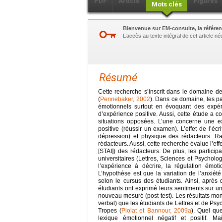
PDF
Article
Figures
Mots clés
Bienvenue sur EM-consulte, la référen
L’accès au texte intégral de cet article 
Résumé
Cette recherche s’inscrit dans le domaine de 
(
Pennebaker, 2002
). Dans ce domaine, les pa
émotionnels surtout en évoquant des expéri
d’expérience positive. Aussi, cette étude a 
situations opposées. L’une concerne une e
positive (réussir un examen). L’effet de l’éc
dépression) et physique des rédacteurs. Ra
rédacteurs. Aussi, cette recherche évalue l’effe
[STAI]) des rédacteurs. De plus, les participa
universitaires (Lettres, Sciences et Psycholog
l’expérience à décrire, la régulation émoti
L’hypothèse est que la variation de l’anxiété
selon le cursus des étudiants. Ainsi, après q
étudiants ont exprimé leurs sentiments sur u
nouveau mesuré (post-test). Les résultats mon
verbal) que les étudiants de Lettres et de Ps
Tropes (
Piolat et Bannour, 2009a
). Quel qu
lexique émotionnel négatif et positif. Ma