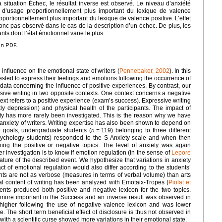
 situation Échec, le résultat inverse est observé. Le niveau d’anxiété
e d’usage proportionnellement plus important du lexique de valence
roportionnellement plus important du lexique de valence positive. L’effet
onc pas observé dans le cas de la description d’un échec. De plus, les
nts dont l’état émotionnel varie le plus.
en PDF.
s influence on the emotional state of writers (
Pennebaker, 2002
). In this
uested to express their feelings and emotions following the occurrence of
t data concerning the influence of positive experiences. By contrast, our
sive writing in two opposite contexts. One context concerns a negative
ext refers to a positive experience (exam’s success). Expressive writing
tly depression) and physical health of the participants. The impact of
iety has more rarely been investigated. This is the reason why we have
f anxiety of writers. Writing expertise has also been shown to depend on
nt goals, undergraduate students (
n
=
119) belonging to three different
 psychology students) responded to the S-Anxiety scale and when then
ning the positive or negative topics. The level of anxiety was again
investigation is to know if emotion regulation (in the sense of
Lepore
nature of the described event. We hypothesize that variations in anxiety
 of emotional regulation would also differ according to the students’
nts are not as verbose (measures in terms of verbal volume) than arts
l content of writing has been analyzed with Emotaix-Tropes (
Piolat et
ents produced both positive and negative lexicon for the two topics.
 more important in the Success and an inverse result was observed in
s higher following the use of negative valence lexicon and was lower
e. The short term beneficial effect of disclosure is thus not observed in
 with a scientific curse showed more variations in their emotional state.