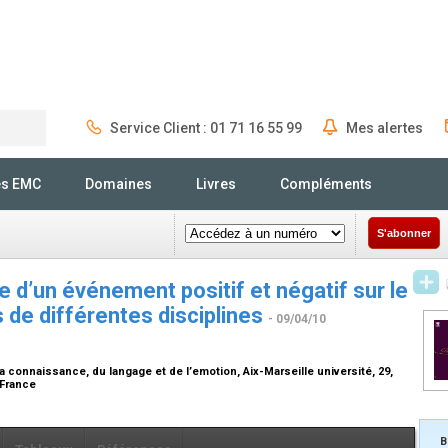
Service Client : 01 71 16 55 99
Mes alertes
Rechercher
és EMC
Domaines
Livres
Compléments
S'abonner
te d’un événement positif et négatif sur le
s de différentes disciplines
- 09/04/10
 connaissance, du langage et de l’emotion, Aix-Marseille université, 29,
 France
B