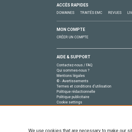
ACCÈS RAPIDES
DOMAINES
TRAITÉS EMC
REVUES
LI
MON COMPTE
CRÉER UN COMPTE
AIDE & SUPPORT
Contactez-nous / FAQ
Qui sommes-nous ?
Mentions légales
© - Avertissements
Termes et conditions d'utilisation
Politique rédactionnelle
Politique publicitaire
Cookie settings
Politique de la vie privée
We use cookies that are necessary to make our si