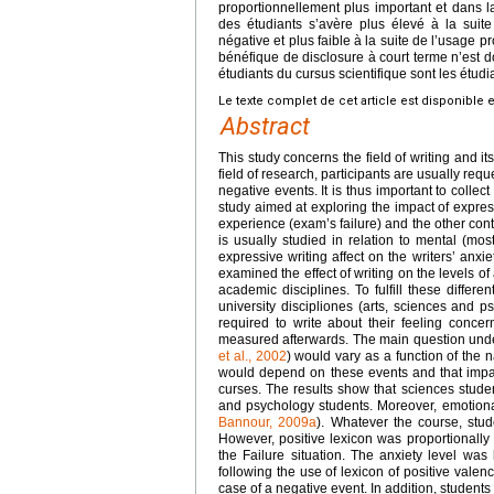
proportionnellement plus important et dans la
des étudiants s’avère plus élevé à la suit
négative et plus faible à la suite de l’usage p
bénéfique de disclosure à court terme n’est d
étudiants du cursus scientifique sont les étudia
Le texte complet de cet article est disponible 
Abstract
This study concerns the field of writing and it
field of research, participants are usually req
negative events. It is thus important to collec
study aimed at exploring the impact of expres
experience (exam’s failure) and the other cont
is usually studied in relation to mental (mos
expressive writing affect on the writers’ anx
examined the effect of writing on the levels o
academic disciplines. To fulfill these differe
university discipliones (arts, sciences and
required to write about their feeling concer
measured afterwards. The main question under 
et al., 2002
) would vary as a function of the 
would depend on these events and that impact
curses. The results show that sciences stude
and psychology students. Moreover, emotiona
Bannour, 2009a
). Whatever the course, stud
However, positive lexicon was proportionally
the Failure situation. The anxiety level wa
following the use of lexicon of positive valenc
case of a negative event. In addition, students