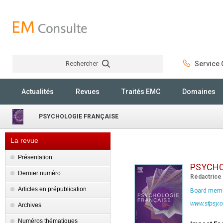
Rechercher
Service C
Rechercher
Actualités
Revues
Traités EMC
Domaines
PSYCHOLOGIE FRANÇAISE
La revue
Présentation
PSYCHO
Dernier numéro
Rédactrice
Articles en prépublication
Board membe
www.sfpsy.o
Archives
Numéros thématiques