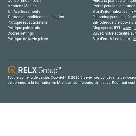
Qui sommes-nous ?
Aide à la pratique clinique
Mentions légales
Portail pour les institution
© - Avertissements
Site d'information sur l'E
Termes et conditions d'utilisation
E-learning pour les infirmi
Politique rédactionnelle
Bibliothèque d'e-books Els
Politique publicitaire
Blog special IFSI :
www.gen
Cookie settings
Suivez notre actualité sur
Politique de la vie privée
Site d'emploi en santé :
e
Tout le contenu de ce site: Copyright © 2026 Elsevier, ses concédants de licence e
de données, a la formation en IA et aux technologies similaires. Pour tout con