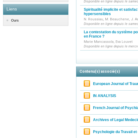
Disponible en ligne depuis le samed
d'éthique s
Liens
Spiritualité implicite et satisfa
données et 
hypersensibles
- Des artic
N. Roussiau, M. Beauchene, J. A
Ours
concepts ém
Disponible en ligne depuis le samed
La contestation du système pol
en France ?
Marie Mancassola, Eva Louvet
Disponible en ligne depuis le mercre
Contenu(s) associé(s)
European Journal of Trau
IN ANALYSIS
French Journal of Psychi
Archives of Legal Medeci
Psychologie du Travail et