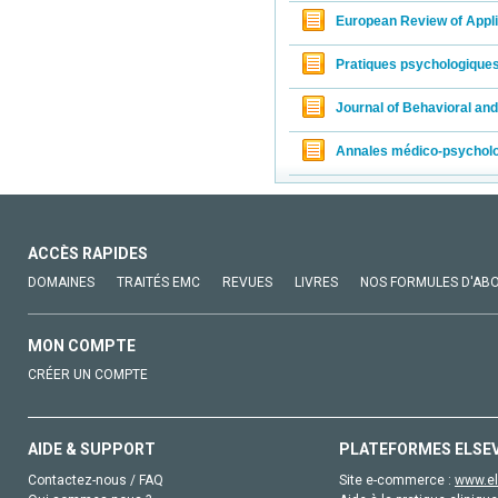
European Review of Appl
Pratiques psychologique
Journal of Behavioral an
Annales médico-psychol
ACCÈS RAPIDES
DOMAINES
TRAITÉS EMC
REVUES
LIVRES
NOS FORMULES D'AB
MON COMPTE
CRÉER UN COMPTE
AIDE & SUPPORT
PLATEFORMES ELSE
Contactez-nous / FAQ
Site e-commerce :
www.el