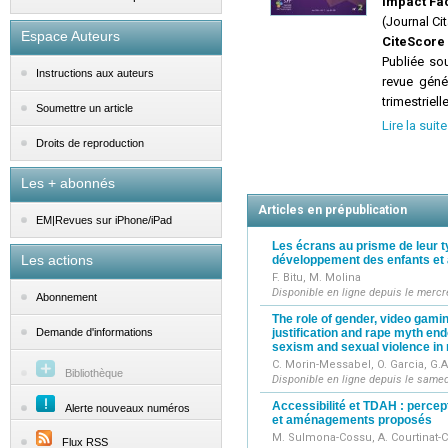
Impact Fac
(Journal Cit
Espace Auteurs
CiteScore 
Publiée so
Instructions aux auteurs
revue géné
trimestriel
Soumettre un article
le point s
Lire la suite
formation
Droits de reproduction
psychologi
psycholo
Les + abonnés
environneme
Articles en prépublication
Psychologie
EM|Revues sur iPhone/iPad
langue fran
Les écrans au prisme de leur ty
Les actions
développement des enfants et
Plus précis
F. Bitu, M. Molina
- des artic
Disponible en ligne depuis le mercre
Abonnement
- des artic
The role of gender, video gami
- des revue
justification and rape myth en
Demande d'informations
figures, an
sexism and sexual violence in
- des méta-
C. Morin-Messabel, O. Garcia, G.
Bibliothèque
Disponible en ligne depuis le samed
La revue pr
- Registre
Accessibilité et TDAH : percep
Alerte nouveaux numéros
et aménagements proposés
recueillies
M. Sulmona-Cossu, A. Courtinat
(env. 6000
Flux RSS