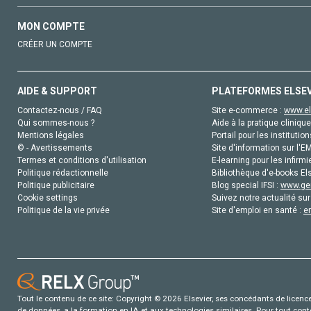
MON COMPTE
CRÉER UN COMPTE
AIDE & SUPPORT
PLATEFORMES ELSE
Contactez-nous / FAQ
Site e-commerce :
www.el
Qui sommes-nous ?
Aide à la pratique clinique
Mentions légales
Portail pour les institution
© - Avertissements
Site d'information sur l'E
Termes et conditions d'utilisation
E-learning pour les infirmi
Politique rédactionnelle
Bibliothèque d'e-books Els
Politique publicitaire
Blog special IFSI :
www.gen
Cookie settings
Suivez notre actualité sur
Politique de la vie privée
Site d'emploi en santé :
e
Tout le contenu de ce site: Copyright © 2026 Elsevier, ses concédants de licence e
de données, a la formation en IA et aux technologies similaires. Pour tout con