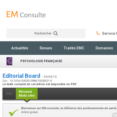
Rechercher
Service C
Rechercher
Actualités
Revues
Traités EMC
Domaines
PSYCHOLOGIE FRANÇAISE
Editorial Board
- 09/04/10
Doi : 10.1016/S0033-2984(10)00021-X
Le texte complet de cet article est disponible en PDF.
Résumé
PDF
Mots clés
Bienvenue sur EM-consulte, la référence des professionnels de santé.
Article gratuit.