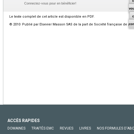
c
Connectez-vous pour en bénéficier!
vo
Le texte complet de cet article est disponible en PDF.
co
© 2010 Publié par Elsevier Masson SAS de la part de Société française de psy
ACCÈS RAPIDES
DOMAINES
TRAITÉS EMC
REVUES
LIVRES
NOS FORMULES D'AB