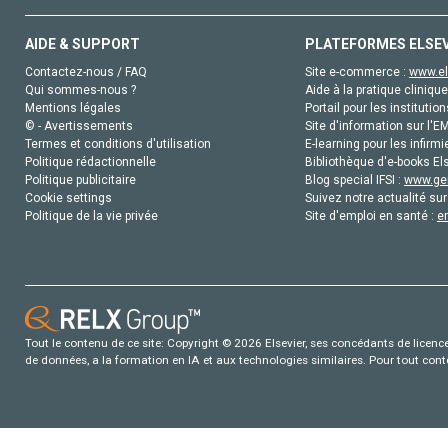
AIDE & SUPPORT
PLATEFORMES ELSE
Contactez-nous / FAQ
Site e-commerce :
www.el
Qui sommes-nous ?
Aide à la pratique clinique
Mentions légales
Portail pour les institution
© - Avertissements
Site d'information sur l'E
Termes et conditions d'utilisation
E-learning pour les infirmi
Politique rédactionnelle
Bibliothèque d'e-books Els
Politique publicitaire
Blog special IFSI :
www.gen
Cookie settings
Suivez notre actualité sur
Politique de la vie privée
Site d'emploi en santé :
e
Tout le contenu de ce site: Copyright © 2026 Elsevier, ses concédants de licence e
de données, a la formation en IA et aux technologies similaires. Pour tout con