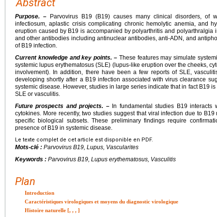
Abstract
Purpose. –
Parvovirus B19 (B19) causes many clinical disorders, of
infectiosum, aplastic crisis complicating chronic hemolytic anemia, and hy
eruption caused by B19 is accompanied by polyarthritis and polyarthralgia 
and other antibodies including antinuclear antibodies, anti-ADN, and antip
of B19 infection.
Current knowledge and key points. –
These features may simulate systemic
systemic lupus erythematosus (SLE) (lupus-like eruption over the cheeks, cytop
involvement). In addition, there have been a few reports of SLE, vasculit
developing shortly after a B19 infection associated with virus clearance sug
systemic disease. However, studies in large series indicate that in fact B19 i
SLE or vasculitis.
Future prospects and projects. –
In fundamental studies B19 interacts w
cytokines. More recently, two studies suggest that viral infection due to B19
specific biological subsets. These preliminary findings require confirmati
presence of B19 in systemic disease.
Le texte complet de cet article est disponible en PDF.
Mots-clé :
Parvovirus B19, Lupus, Vascularites
Keywords :
Parvovirus B19, Lupus erythematosus, Vasculitis
Plan
Introduction
Caractéristiques virologiques et moyens du diagnostic virologique
Histoire naturelle [
,
,
,
]