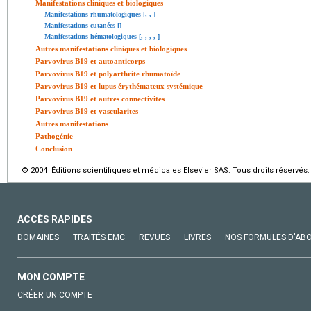
Manifestations cliniques et biologiques
Manifestations rhumatologiques [
,
,
]
Manifestations cutanées [
]
Manifestations hématologiques [
,
,
,
,
]
Autres manifestations cliniques et biologiques
Parvovirus B19 et autoanticorps
Parvovirus B19 et polyarthrite rhumatoïde
Parvovirus B19 et lupus érythémateux systémique
Parvovirus B19 et autres connectivites
Parvovirus B19 et vascularites
Autres manifestations
Pathogénie
Conclusion
© 2004 Éditions scientifiques et médicales Elsevier SAS. Tous droits réservés.
ACCÈS RAPIDES
DOMAINES
TRAITÉS EMC
REVUES
LIVRES
NOS FORMULES D'AB
MON COMPTE
CRÉER UN COMPTE