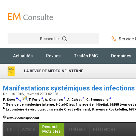
Rechercher
Service C
Rechercher
Actualités
Revues
Traités EMC
Domaines
LA REVUE DE MÉDECINE INTERNE
Manifestations systémiques des infections
Doi : 10.1016/j.revmed.2004.02.026
a
,
a
a
b
a
P. Sève
⁎
, T. Ferry
, A. Charhon
, A. Calvet
, C. Broussolle
a
Service de médecine interne, Hôtel-Dieu, 1, place de l'Hôpital, 69288 Lyon ced
b
Laboratoire de virologie, université Claude-Bernard, 8, avenue Rockefeller, 69
Auteur correspondant.
Résumé
PDF
Article
Tableaux
Références
Mots clés