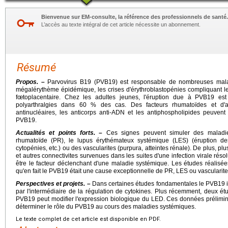
Bienvenue sur EM-consulte, la référence des professionnels de santé.
L’accès au texte intégral de cet article nécessite un abonnement.
Résumé
Propos. –
Parvovirus B19 (PVB19) est responsable de nombreuses maladi
mégalérythème épidémique, les crises d'érythroblastopénies compliquant l
fœtoplacentaire. Chez les adultes jeunes, l'éruption due à PVB19 es
polyarthralgies dans 60 % des cas. Des facteurs rhumatoïdes et d'a
antinucléaires, les anticorps anti-ADN et les antiphospholipides peuvent 
PVB19.
Actualités et points forts. –
Ces signes peuvent simuler des maladie
rhumatoïde (PR), le lupus érythémateux systémique (LES) (éruption des 
cytopénies, etc.) ou des vascularites (purpura, atteintes rénale). De plus, pl
et autres connectivites survenues dans les suites d'une infection virale rés
être le facteur déclenchant d'une maladie systémique. Les études réalisée
qu'en fait le PVB19 était une cause exceptionnelle de PR, LES ou vascularite
Perspectives et projets. –
Dans certaines études fondamentales le PVB19 int
par l'intermédiaire de la régulation de cytokines. Plus récemment, deux étu
PVB19 peut modifier l'expression biologique du LED. Ces données prélimin
déterminer le rôle du PVB19 au cours des maladies systémiques.
Le texte complet de cet article est disponible en PDF.