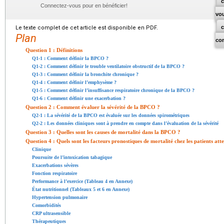
c
Connectez-vous pour en bénéficier!
vo
Le texte complet de cet article est disponible en PDF.
Plan
co
Question 1 : Définitions
Q1-1 : Comment définir la BPCO ?
Q1-2 : Comment définir le trouble ventilatoire obstructif de la BPCO ?
Q1-3 : Comment définir la bronchite chronique ?
Q1-4 : Comment définir l’emphysème ?
Q1-5 : Comment définir l’insuffisance respiratoire chronique de la BPCO ?
Q1-6 : Comment définir une exacerbation ?
Question 2 : Comment évaluer la sévérité de la BPCO ?
Q2-1 : La sévérité de la BPCO est évaluée sur les données spirométriques
Q2-2 : Les données cliniques sont à prendre en compte dans l’évaluation de la sévérité
Question 3 : Quelles sont les causes de mortalité dans la BPCO ?
Question 4 : Quels sont les facteurs pronostiques de mortalité chez les patients at
Clinique
Poursuite de l’intoxication tabagique
Exacerbations sévères
Fonction respiratoire
Performance à l’exercice (Tableau 4 en Annexe)
État nutritionnel (Tableaux 5 et 6 en Annexe)
Hypertension pulmonaire
Comorbidités
CRP ultrasensible
Thérapeutiques