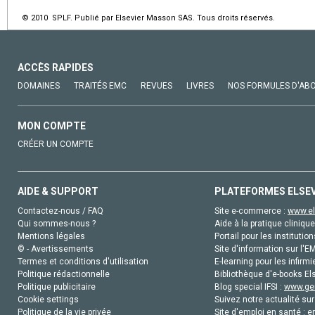
© 2010 SPLF. Publié par Elsevier Masson SAS. Tous droits réservés.
ACCÈS RAPIDES
DOMAINES
TRAITÉS EMC
REVUES
LIVRES
NOS FORMULES D'AB
MON COMPTE
CRÉER UN COMPTE
AIDE & SUPPORT
PLATEFORMES ELSE
Contactez-nous / FAQ
Site e-commerce :
www.el
Qui sommes-nous ?
Aide à la pratique clinique
Mentions légales
Portail pour les institution
© - Avertissements
Site d'information sur l'E
Termes et conditions d'utilisation
E-learning pour les infirmi
Politique rédactionnelle
Bibliothèque d'e-books Els
Politique publicitaire
Blog special IFSI :
www.gen
Cookie settings
Suivez notre actualité sur
Politique de la vie privée
Site d'emploi en santé :
e