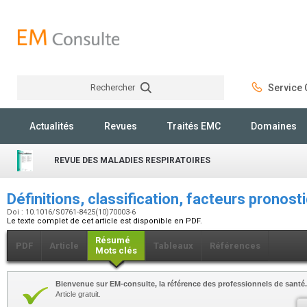
Rechercher
Service C
Rechercher
Actualités
Revues
Traités EMC
Domaines
REVUE DES MALADIES RESPIRATOIRES
Définitions, classification, facteurs pronos
Doi : 10.1016/S0761-8425(10)70003-6
Le texte complet de cet article est disponible en PDF.
Résumé
PDF
Article
Tableaux
Références
Mots clés
Bienvenue sur EM-consulte, la référence des professionnels de santé.
Article gratuit.