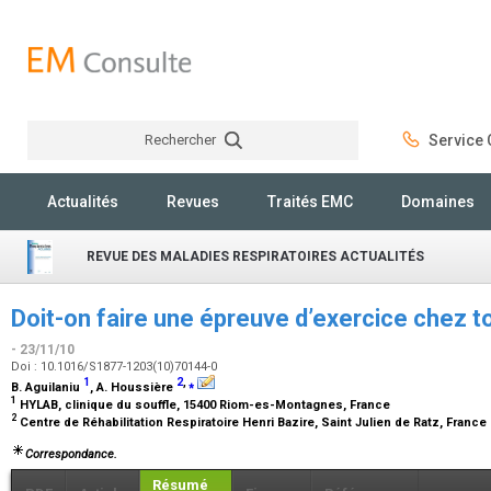
Rechercher
Service C
Rechercher
Actualités
Revues
Traités EMC
Domaines
REVUE DES MALADIES RESPIRATOIRES ACTUALITÉS
Doit-on faire une épreuve d’exercice chez to
- 23/11/10
Doi : 10.1016/S1877-1203(10)70144-0
1
2
,
⁎
B. Aguilaniu
, A. Houssière
1
HYLAB, clinique du souffle, 15400 Riom-es-Montagnes, France
2
Centre de Réhabilitation Respiratoire Henri Bazire, Saint Julien de Ratz, France
Correspondance.
Résumé