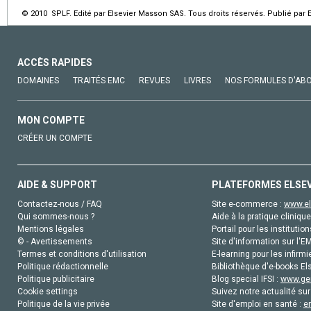
© 2010 SPLF. Edité par Elsevier Masson SAS. Tous droits réservés. Publié par 
ACCÈS RAPIDES
DOMAINES
TRAITÉS EMC
REVUES
LIVRES
NOS FORMULES D'AB
MON COMPTE
CRÉER UN COMPTE
AIDE & SUPPORT
PLATEFORMES ELSE
Contactez-nous / FAQ
Site e-commerce :
www.el
Qui sommes-nous ?
Aide à la pratique clinique
Mentions légales
Portail pour les institution
© - Avertissements
Site d'information sur l'E
Termes et conditions d'utilisation
E-learning pour les infirmi
Politique rédactionnelle
Bibliothèque d'e-books Els
Politique publicitaire
Blog special IFSI :
www.gen
Cookie settings
Suivez notre actualité sur
Politique de la vie privée
Site d'emploi en santé :
e