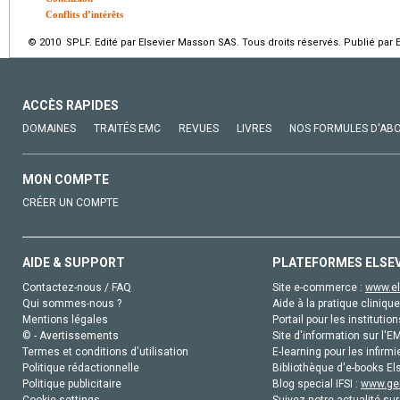
Conflits d’intérêts
© 2010 SPLF. Edité par Elsevier Masson SAS. Tous droits réservés. Publié par 
ACCÈS RAPIDES
DOMAINES
TRAITÉS EMC
REVUES
LIVRES
NOS FORMULES D'AB
MON COMPTE
CRÉER UN COMPTE
AIDE & SUPPORT
PLATEFORMES ELSE
Contactez-nous / FAQ
Site e-commerce :
www.el
Qui sommes-nous ?
Aide à la pratique clinique
Mentions légales
Portail pour les institution
© - Avertissements
Site d'information sur l'E
Termes et conditions d'utilisation
E-learning pour les infirmi
Politique rédactionnelle
Bibliothèque d'e-books Els
Politique publicitaire
Blog special IFSI :
www.gen
Cookie settings
Suivez notre actualité sur