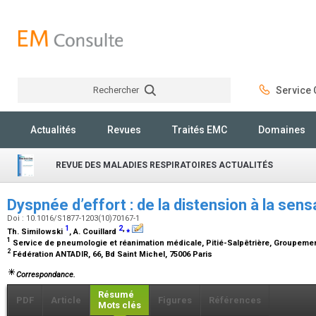
Rechercher
Service C
Rechercher
Actualités
Revues
Traités EMC
Domaines
REVUE DES MALADIES RESPIRATOIRES ACTUALITÉS
Dyspnée d’effort : de la distension à la sen
Doi : 10.1016/S1877-1203(10)70167-1
1
2
,
⁎
Th. Similowski
, A. Couillard
1
Service de pneumologie et réanimation médicale, Pitié-Salpêtrière, Groupement 
2
Fédération ANTADIR, 66, Bd Saint Michel, 75006 Paris
Correspondance.
Résumé
PDF
Article
Figures
Références
Mots clés