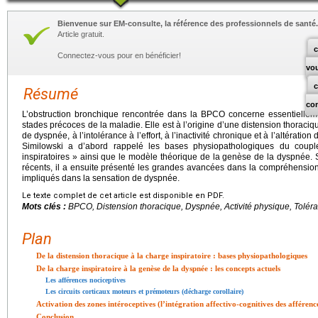
Bienvenue sur EM-consulte, la référence des professionnels de santé.
Article gratuit.
c
Connectez-vous pour en bénéficier!
vo
Résumé
co
L’obstruction bronchique rencontrée dans la BPCO concerne essentielleme
stades précoces de la maladie. Elle est à l’origine d’une distension thoraciq
de dyspnée, à l’intolérance à l’effort, à l’inactivité chronique et à l’altération 
Similowski a d’abord rappelé les bases physiopathologiques du coup
inspiratoires » ainsi que le modèle théorique de la genèse de la dyspnée. 
récents, il a ensuite présenté les grandes avancées dans la compréhension 
impliqués dans la sensation de dyspnée.
Le texte complet de cet article est disponible en PDF.
Mots clés :
BPCO, Distension thoracique, Dyspnée, Activité physique, Toléran
Plan
De la distension thoracique à la charge inspiratoire : bases physiopathologiques
De la charge inspiratoire à la genèse de la dyspnée : les concepts actuels
Les afférences nociceptives
Les circuits corticaux moteurs et prémoteurs (décharge corollaire)
Activation des zones intéroceptives (l’intégration affectivo-cognitives des afférenc
Conclusion