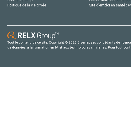
Politique de la vie privée
Site d'emploi en santé :
e
Tout le contenu de ce site: Copyright © 2026 Elsevier, ses concédants de licence e
de données, a la formation en IA et aux technologies similaires. Pour tout con